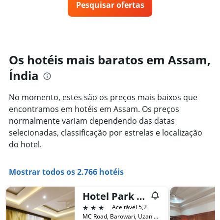
gráfico
Pesquisar ofertas
de
tem
um
1
quarto
eixo
varia
Y
de
exibindo
acordo
Os hotéis mais baratos em Assam,
o
com
preço
Índia
a
médio
aproximação
de
da
um
No momento, estes são os preços mais baixos que
data
quarto
encontramos em hotéis em Assam. Os preços
de
estadia
normalmente variam dependendo das datas
O
selecionadas, classificação por estrelas e localização
gráfico
do hotel.
tem
1
eixo
Mostrar todos os 2.766 hotéis
X
exibindo
o
Hotel Park Riviera
número
3 estrelas
Aceitável 5,2
de
MC Road, Barowari, Uzan Bazar, Guwahati, Índia