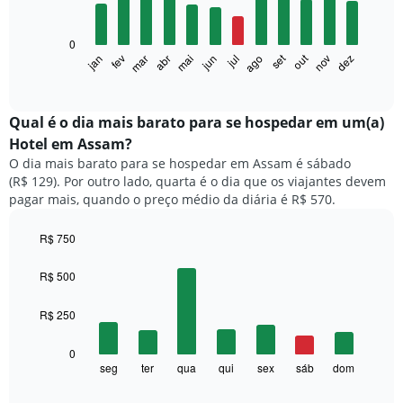
12
bars.
0
O
out
set
fev
mai
ago
nov
jan
abr
jul
mar
jun
dez
gráfico
End
of
a
interactive
seguir
chart
exibe
Qual é o dia mais barato para se hospedar em um(a)
o
Hotel em Assam?
preço
O dia mais barato para se hospedar em Assam é sábado
médio
(R$ 129). Por outro lado, quarta é o dia que os viajantes devem
de
pagar mais, quando o preço médio da diária é R$ 570.
um
quarto
a
R$ 750
cada
Bar
Chart
mês
graphic.
chart
R$ 500
with
O
7
gráfico
R$ 250
bars.
tem
1
O
0
eixo
gráfico
seg
ter
qua
qui
sex
sáb
dom
End
X
of
a
exibindo
interactive
seguir