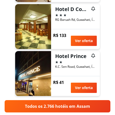
Hotel D Courtyard
3 estrelas
RG Baruah Rd, Guwahati, Índia
R$ 133
Ver oferta
Hotel Prince
2 estrelas
K.C. Sen Road, Guwahati, Índia
R$ 41
Ver oferta
Todos os 2.766 hotéis em Assam