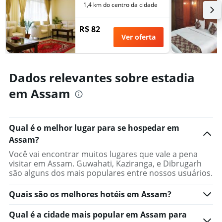
dias
1,4 km do centro da cidade
antes
da
R$ 82
estadia
Ver oferta
O
gráfico
tem
1
Dados relevantes sobre estadia
eixo
Y
em Assam
exibindo
o
preço
médio
Qual é o melhor lugar para se hospedar em
de
Assam?
um
quarto
Você vai encontrar muitos lugares que vale a pena
visitar em Assam. Guwahati, Kaziranga, e Dibrugarh
são alguns dos mais populares entre nossos usuários.
Quais são os melhores hotéis em Assam?
Qual é a cidade mais popular em Assam para