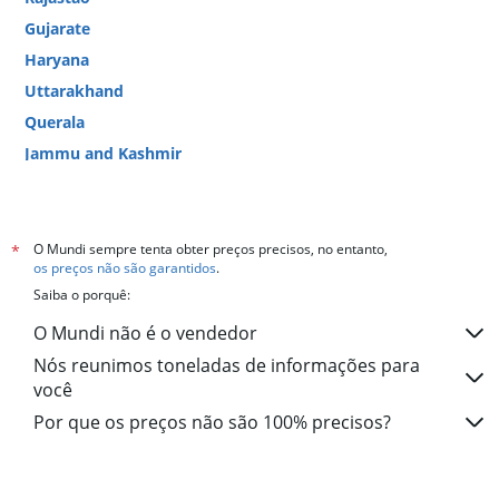
Gujarate
Haryana
Uttarakhand
Querala
Jammu and Kashmir
Andra Pradexe
Punjab
Bengala Ocidental
O Mundi sempre tenta obter preços precisos, no entanto,
*
os preços não são garantidos
.
Madhya Pradesh
Saiba o porquê:
Biar
O Mundi não é o vendedor
Jharkhand
Nós reunimos toneladas de informações para
Chandigarh
você
Chhattisgarh
Por que os preços não são 100% precisos?
Mizoram
Manipur