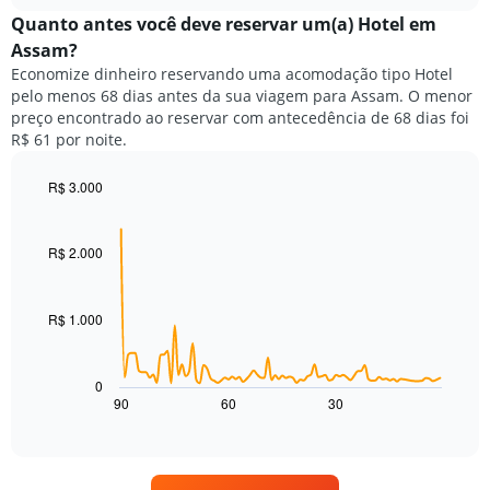
chart
meses.
exibe
Quanto antes você deve reservar um(a) Hotel em
O
o
gráfico
Assam?
preço
tem
Economize dinheiro reservando uma acomodação tipo Hotel
médio
1
pelo menos 68 dias antes da sua viagem para Assam. O menor
de
eixo
preço encontrado ao reservar com antecedência de 68 dias foi
um
Y
R$ 61 por noite.
quarto
exibindo
para
o
cada
R$ 3.000
preço
dia
Line
médio
Chart
da
graphic.
chart
de
with
semana
R$ 2.000
um
90
O
quarto
data
gráfico
points.
tem
R$ 1.000
1
O
eixo
gráfico
X
a
0
exibindo
seguir
90
60
30
End
dias
of
exibe
da
interactive
como
chart
semana.
o
O
preço