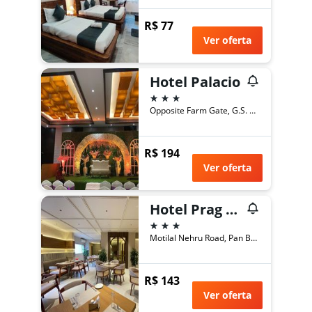
R$ 77
Ver oferta
Hotel Palacio
3 estrelas
Opposite Farm Gate, G.S. Road, Guwahati, Índia
R$ 194
Ver oferta
Hotel Prag Continental
3 estrelas
Motilal Nehru Road, Pan Bazar, Guwahati, Índia
R$ 143
Ver oferta