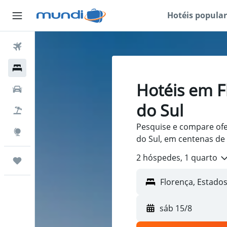
Hotéis popular
Passagens Aéreas
Hospedagens
Hotéis em F
Carros
do Sul
Pacotes
Pesquise e compare ofer
Explore
do Sul, em centenas de 
2 hóspedes, 1 quarto
Trips
sáb 15/8