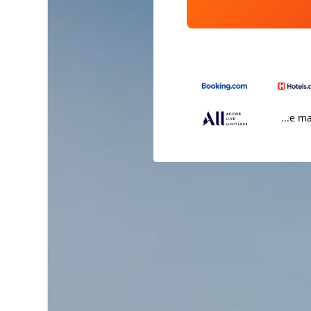
...e m