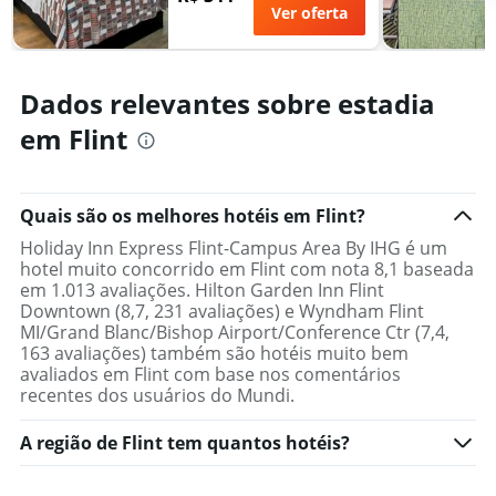
Ver oferta
O
gráfico
tem
1
Dados relevantes sobre estadia
eixo
Y
em Flint
exibindo
o
preço
médio
Quais são os melhores hotéis em Flint?
de
Holiday Inn Express Flint-Campus Area By IHG é um
um
hotel muito concorrido em Flint com nota 8,1 baseada
quarto
em 1.013 avaliações. Hilton Garden Inn Flint
Downtown (8,7, 231 avaliações) e Wyndham Flint
MI/Grand Blanc/Bishop Airport/Conference Ctr (7,4,
163 avaliações) também são hotéis muito bem
avaliados em Flint com base nos comentários
recentes dos usuários do Mundi.
A região de Flint tem quantos hotéis?