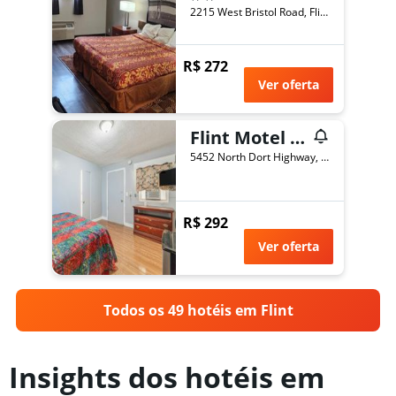
2215 West Bristol Road, Flint, MI, Estados Unidos
R$ 272
Ver oferta
Flint Motel By OYO MI Near I-475
5452 North Dort Highway, Flint, MI, Estados Unidos
R$ 292
Ver oferta
Todos os 49 hotéis em Flint
Insights dos hotéis em