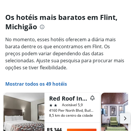
eixo
varia
Y
de
exibindo
acordo
Os hotéis mais baratos em Flint,
o
com
preço
Michigão
a
médio
aproximação
de
da
um
No momento, esses hotéis oferecem a diária mais
data
quarto
barata dentre os que encontramos em Flint. Os
de
estadia
preços podem variar dependendo das datas
O
selecionadas. Ajuste sua pesquisa para procurar mais
gráfico
opções se tiver flexibilidade.
tem
1
eixo
Mostrar todos os 49 hotéis
X
exibindo
o
Red Roof Inn Flint
número
2 estrelas
Aceitável 5,9
de
4160 Pier North Blvd, Building A, Flint, MI, Estados Unidos
dias
8,5 km do centro da cidade
antes
da
R$ 344
estadia