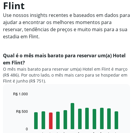
Flint
Use nossos insights recentes e baseados em dados para
ajudar a encontrar os melhores momentos para
reservar, tendências de preços e muito mais para a sua
estadia em Flint.
Qual é o mês mais barato para reservar um(a) Hotel
em Flint?
O mês mais barato para reservar um(a) Hotel em Flint é março
(R$ 486). Por outro lado, o mês mais caro para se hospedar em
Flint é junho (R$ 751).
R$ 1.000
Bar
Chart
graphic.
chart
with
R$ 500
12
bars.
0
O