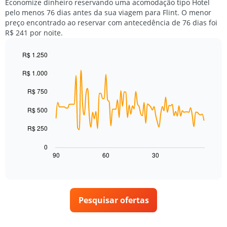
tem
Economize dinheiro reservando uma acomodação tipo Hotel
médio
1
pelo menos 76 dias antes da sua viagem para Flint. O menor
de
eixo
preço encontrado ao reservar com antecedência de 76 dias foi
um
Y
R$ 241 por noite.
quarto
exibindo
para
o
cada
R$ 1.250
preço
dia
Line
médio
Chart
da
R$ 1.000
graphic.
chart
de
with
semana
um
90
R$ 750
O
quarto
data
gráfico
points.
R$ 500
tem
1
O
R$ 250
eixo
gráfico
X
a
0
exibindo
seguir
90
60
30
End
dias
of
exibe
da
interactive
como
chart
semana.
o
O
preço
gráfico
Pesquisar ofertas
de
tem
um
1
quarto