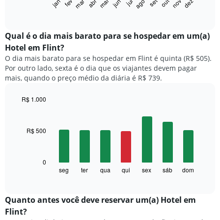
set
out
fev
mai
ago
nov
mar
jun
dez
jan
abr
jul
gráfico
End
of
a
interactive
seguir
chart
exibe
Qual é o dia mais barato para se hospedar em um(a)
o
Hotel em Flint?
preço
O dia mais barato para se hospedar em Flint é quinta (R$ 505).
médio
Por outro lado, sexta é o dia que os viajantes devem pagar
de
mais, quando o preço médio da diária é R$ 739.
um
quarto
a
R$ 1.000
cada
Bar
Chart
mês
graphic.
chart
with
O
R$ 500
7
gráfico
bars.
tem
1
O
0
eixo
gráfico
seg
ter
qua
qui
sex
sáb
dom
End
X
of
a
exibindo
interactive
seguir
chart
meses.
exibe
Quanto antes você deve reservar um(a) Hotel em
O
o
gráfico
Flint?
preço