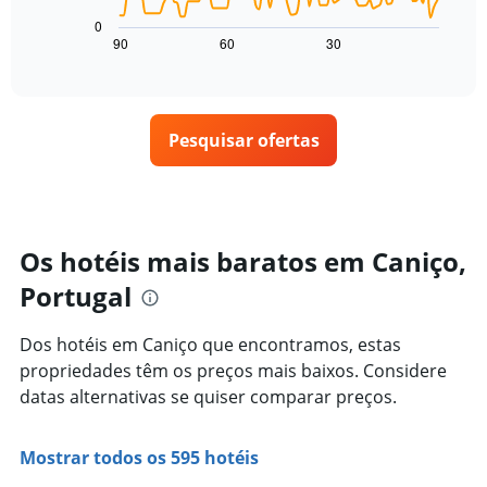
gráfico
quarto
estrelas
a
para
0
O
seguir
hoje
90
60
30
End
gráfico
of
exibe
encontrado
interactive
tem
como
nos
chart
1
o
últimos
eixo
preço
3
X
Pesquisar ofertas
de
dias
exibindo
um
categorias
quarto
de
varia
hotéis
de
por
acordo
Os hotéis mais baratos em Caniço,
estrelas.
com
O
Portugal
a
gráfico
aproximação
tem
da
Dos hotéis em Caniço que encontramos, estas
1
data
eixo
propriedades têm os preços mais baixos. Considere
de
Y
estadia
datas alternativas se quiser comparar preços.
exibindo
O
o
gráfico
preço
tem
Mostrar todos os 595 hotéis
médio
1