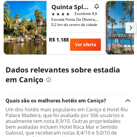
de
eixo
Quinta Splendida Wellness & Botanical Garden
um
X
quarto
4 estrelas
Excelente 8,6
exibindo
neste
Estrada Ponta Da Oliveira, 11, Caniço, Madeira, Portugal
o
fim
0,2 km do centro da cidade
número
de
de
semana
dias
R$ 1.188
encontrado
antes
Ver oferta
nos
da
últimos
estadia
3
O
dias
gráfico
Dados relevantes sobre estadia
tem
em Caniço
1
eixo
Y
exibindo
Quais são os melhores hotéis em Caniço?
o
preço
Um dos hotéis mais populares em Caniço é Hotel Riu
médio
Palace Madeira, que foi avaliado por 506 usuários e
de
atualmente tem nota 8,9/10. Outras propriedades
um
bem avaliadas incluem Hotel Roca Mar e Sentido
quarto
Galosol, que receberam notas 8,4/10 e 9,0/10 de