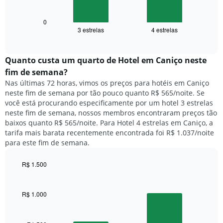
gráfico
eixo
a
X
seguir
0
exibindo
3 estrelas
4 estrelas
exibe
End
dias
of
o
interactive
da
preço
chart
semana.
médio
Quanto custa um quarto de Hotel em Caniço neste
O
de
fim de semana?
gráfico
um
Nas últimas 72 horas, vimos os preços para hotéis em Caniço
tem
quarto
1
neste fim de semana por tão pouco quanto R$ 565/noite. Se
para
eixo
você está procurando especificamente por um hotel 3 estrelas
hoje
Y
neste fim de semana, nossos membros encontraram preços tão
e
exibindo
baixos quanto R$ 565/noite. Para Hotel 4 estrelas em Caniço, a
encontrado
o
tarifa mais barata recentemente encontrada foi R$ 1.037/noite
nos
preço
para este fim de semana.
últimos
médio
3
de
dias,
R$ 1.500
um
agrupado
Bar
Chart
quarto
pela
graphic.
chart
with
classificação
R$ 1.000
2
por
bars.
estrelas
O