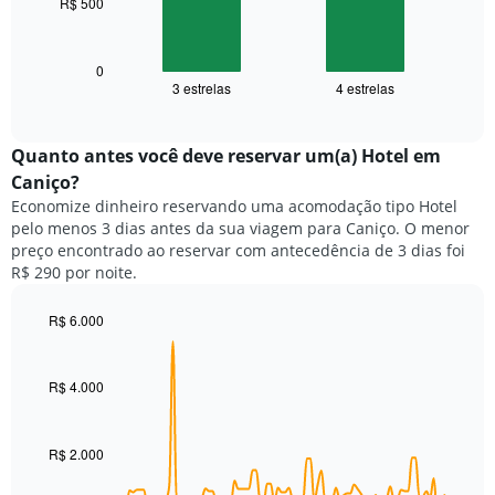
R$ 500
O
gráfico
gráfico
tem
a
1
seguir
0
eixo
3 estrelas
4 estrelas
exibe
End
X
of
o
exibindo
interactive
preço
chart
categorias
médio
Quanto antes você deve reservar um(a) Hotel em
de
de
Caniço?
hotéis
um
por
Economize dinheiro reservando uma acomodação tipo Hotel
quarto
estrelas.
pelo menos 3 dias antes da sua viagem para Caniço. O menor
neste
O
preço encontrado ao reservar com antecedência de 3 dias foi
fim
gráfico
R$ 290 por noite.
de
tem
semana
1
encontrado
R$ 6.000
eixo
nos
Line
Chart
Y
graphic.
chart
últimos
exibindo
with
3
R$ 4.000
o
90
dias,
preço
data
agrupado
points.
médio
pela
de
R$ 2.000
classificação
O
um
por