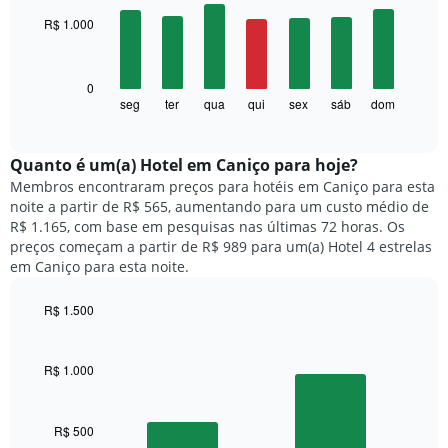
with
O
R$ 1.000
7
gráfico
bars.
tem
1
O
0
eixo
gráfico
seg
ter
qua
qui
sex
sáb
dom
End
X
of
a
exibindo
interactive
seguir
chart
meses.
exibe
Quanto ​é um(a) Hotel em Caniço para hoje?
O
o
gráfico
Membros encontraram preços para hotéis em Caniço para esta
preço
tem
noite a partir de R$ 565, aumentando para um custo médio de
médio
1
R$ 1.165, com base em pesquisas nas últimas 72 horas. Os
de
eixo
preços começam a partir de R$ 989 para um(a) Hotel 4 estrelas
um
Y
em Caniço para esta noite.
quarto
exibindo
para
o
R$ 1.500
cada
preço
dia
Bar
Chart
médio
graphic.
chart
da
de
with
semana
R$ 1.000
um
2
O
quarto
bars.
gráfico
tem
R$ 500
O
1