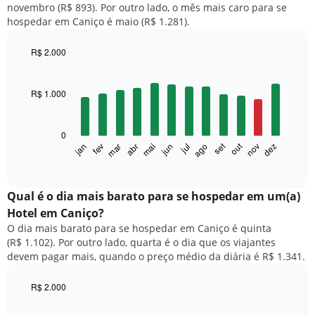
novembro (R$ 893). Por outro lado, o mês mais caro para se
hospedar em Caniço é maio (R$ 1.281).
R$ 2.000
Bar
Chart
graphic.
chart
with
R$ 1.000
12
bars.
0
O
set
out
fev
mai
ago
nov
mar
jun
dez
jan
abr
jul
gráfico
End
of
a
interactive
seguir
chart
exibe
Qual é o dia mais barato para se hospedar em um(a)
o
Hotel em Caniço?
preço
O dia mais barato para se hospedar em Caniço é quinta
médio
(R$ 1.102). Por outro lado, quarta é o dia que os viajantes
de
devem pagar mais, quando o preço médio da diária é R$ 1.341.
um
quarto
a
R$ 2.000
cada
Bar
Chart
mês
graphic.
chart