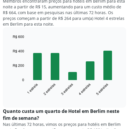
gráfico
Membros encontraram preços para hotéis em Berlim para esta
preço
preço
tem
noite a partir de R$ 15, aumentando para um custo médio de
médio
médio
1
R$ 664, com base em pesquisas nas últimas 72 horas. Os
de
de
eixo
preços começam a partir de R$ 264 para um(a) Hotel 4 estrelas
um
um
Y
em Berlim para esta noite.
quarto
quarto
exibindo
duplo
para
o
nos
R$ 600
cada
preço
últimos
dia
Bar
Chart
médio
3
graphic.
chart
da
de
R$ 400
with
dias
semana
um
5
O
quarto
bars.
gráfico
R$ 200
tem
O
1
gráfico
0
eixo
a
1 estrela
2 estrelas
3 estrelas
4 estrelas
5 estrelas
X
seguir
exibindo
exibe
End
dias
of
o
interactive
da
preço
chart
semana.
médio
Quanto custa um quarto de Hotel em Berlim neste
O
de
fim de semana?
gráfico
um
Nas últimas 72 horas, vimos os preços para hotéis em Berlim
tem
quarto