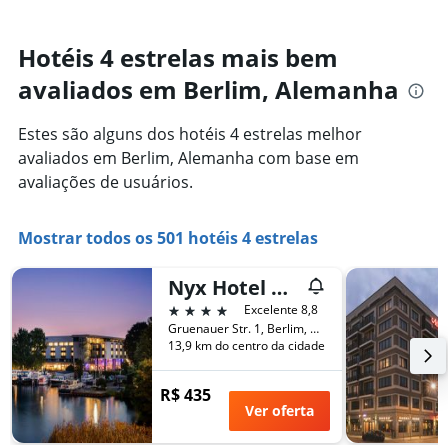
de
varia
hotéis
de
por
acordo
Hotéis 4 estrelas mais bem
estrelas.
com
O
avaliados em Berlim, Alemanha
a
gráfico
aproximação
tem
da
Estes são alguns dos hotéis 4 estrelas melhor
1
data
eixo
avaliados em Berlim, Alemanha com base em
de
Y
estadia
avaliações de usuários.
exibindo
O
o
gráfico
preço
tem
Mostrar todos os 501 hotéis 4 estrelas
médio
1
de
eixo
Nyx Hotel Berlin Köpenick By Leonardo Hotels
um
X
quarto
4 estrelas
Excelente 8,8
exibindo
neste
Gruenauer Str. 1, Berlim, Alemanha
o
fim
13,9 km do centro da cidade
número
de
de
semana
dias
R$ 435
encontrado
antes
Ver oferta
nos
da
últimos
estadia