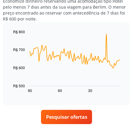
por
Economize dinheiro reservando uma acomodação tipo Hotel
quarto
estrelas.
pelo menos 7 dias antes da sua viagem para Berlim. O menor
neste
O
preço encontrado ao reservar com antecedência de 7 dias foi
fim
gráfico
R$ 600 por noite.
de
tem
semana
1
encontrado
R$ 800
eixo
nos
Line
Chart
Y
graphic.
chart
últimos
exibindo
with
3
R$ 700
o
90
dias,
preço
data
agrupado
points.
médio
pela
de
R$ 600
classificação
O
um
por
gráfico
quarto
estrelas
a
para
R$ 500
O
seguir
hoje
90
60
30
End
gráfico
of
exibe
encontrado
interactive
tem
como
nos
chart
1
o
últimos
eixo
preço
3
X
Pesquisar ofertas
de
dias
exibindo
um
categorias
quarto