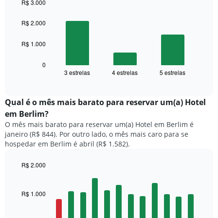
R$ 3.000
Bar
Chart
graphic.
chart
R$ 2.000
with
3
R$ 1.000
bars.
O
0
gráfico
3 estrelas
4 estrelas
5 estrelas
End
of
a
interactive
seguir
chart
exibe
Qual é o mês mais barato para reservar um(a) Hotel
o
em Berlim?
preço
O mês mais barato para reservar um(a) Hotel em Berlim é
médio
janeiro (R$ 844). Por outro lado, o mês mais caro para se
de
hospedar em Berlim é abril (R$ 1.582).
um
quarto
duplo
R$ 2.000
nos
Bar
Chart
últimos
graphic.
chart
with
3
R$ 1.000
12
dias,
bars.
agrupado