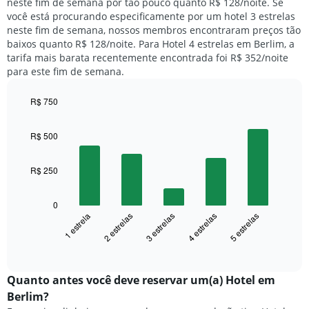
1
neste fim de semana por tão pouco quanto R$ 128/noite. Se
para
eixo
você está procurando especificamente por um hotel 3 estrelas
hoje
Y
neste fim de semana, nossos membros encontraram preços tão
e
exibindo
baixos quanto R$ 128/noite. Para Hotel 4 estrelas em Berlim, a
encontrado
o
tarifa mais barata recentemente encontrada foi R$ 352/noite
nos
preço
para este fim de semana.
últimos
médio
3
de
dias,
R$ 750
um
agrupado
Bar
Chart
quarto
pela
graphic.
chart
R$ 500
with
classificação
5
por
bars.
estrelas
R$ 250
O
O
gráfico
gráfico
tem
0
a
1 estrela
2 estrelas
3 estrelas
4 estrelas
5 estrelas
1
seguir
eixo
exibe
End
X
of
o
exibindo
interactive
preço
chart
categorias
médio
Quanto antes você deve reservar um(a) Hotel em
de
de
Berlim?
hotéis
um