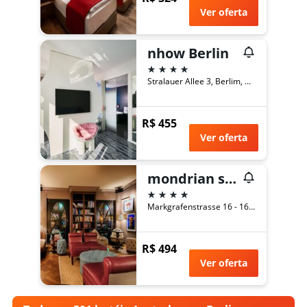
Ver oferta
nhow Berlin
4 estrelas
Stralauer Allee 3, Berlim, Alemanha
R$ 455
Ver oferta
mondrian suites berlin checkpoint charlie
4 estrelas
Markgrafenstrasse 16 - 16a, Berlim, Alemanha
R$ 494
Ver oferta