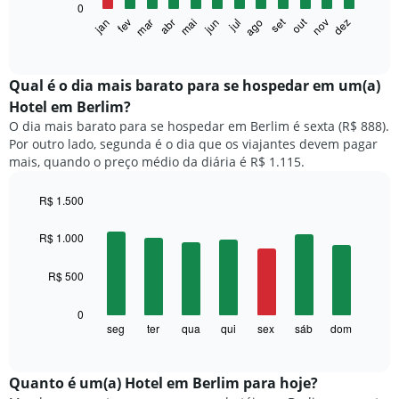
pela
0
O
classificação
set
out
fev
mai
ago
nov
mar
jun
dez
jan
abr
jul
gráfico
End
por
of
a
estrelas.
interactive
seguir
chart
O
exibe
Qual é o dia mais barato para se hospedar em um(a)
gráfico
o
tem
Hotel em Berlim?
preço
1
O dia mais barato para se hospedar em Berlim é sexta (R$ 888).
médio
eixo
Por outro lado, segunda é o dia que os viajantes devem pagar
de
X
mais, quando o preço médio da diária é R$ 1.115.
um
exibindo
quarto
categorias
a
R$ 1.500
de
cada
Bar
Chart
hotéis
mês
graphic.
chart
R$ 1.000
por
with
O
estrelas.
7
gráfico
O
R$ 500
bars.
tem
gráfico
1
tem
O
0
eixo
1
gráfico
seg
ter
qua
qui
sex
sáb
dom
End
X
eixo
of
a
exibindo
interactive
Y
seguir
chart
meses.
exibindo
exibe
Quanto ​é um(a) Hotel em Berlim para hoje?
O
o
o