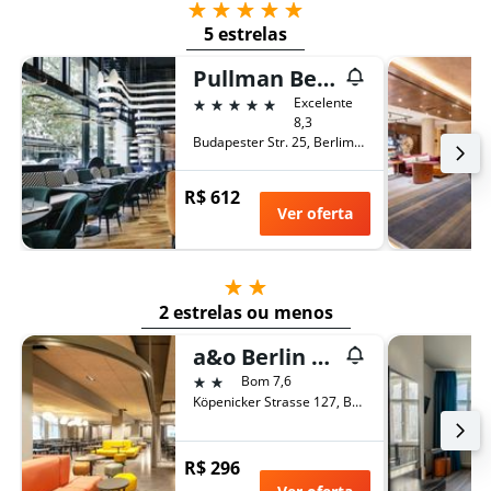
5 estrelas
5 estrelas
Pullman Berlin Schweizerhof
5 estrelas
Excelente
8,3
Budapester Str. 25, Berlim, Alemanha
R$ 612
Ver oferta
2 estrelas
2 estrelas ou menos
a&o Berlin Mitte
2 estrelas
Bom 7,6
Köpenicker Strasse 127, Berlim, Alemanha
R$ 296