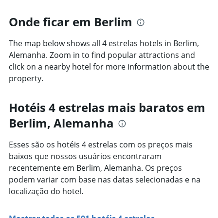
3
O
dias
gráfico
Onde ficar em Berlim
tem
1
The map below shows all 4 estrelas hotels in Berlim,
eixo
Y
Alemanha. Zoom in to find popular attractions and
exibindo
click on a nearby hotel for more information about the
o
property.
preço
médio
de
Hotéis 4 estrelas mais baratos em
um
quarto
Berlim, Alemanha
Esses são os hotéis 4 estrelas com os preços mais
baixos que nossos usuários encontraram
recentemente em Berlim, Alemanha. Os preços
podem variar com base nas datas selecionadas e na
localização do hotel.