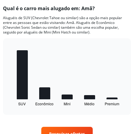
Qual é o carro mais alugado em: Amã?
Aluguéis de SUV (Chevrolet Tahoe ou similar) são a opção mais popular
entre as pessoas que estão visitando: Amã. Aluguéis de Econômico
(Chevrolet Sonic Sedan ou similar) também são uma escolha popular,
seguido por aluguéis de Mini (Mini Hatch ou similar).
Bar
Chart
graphic.
chart
with
5
bars.
The
chart
has
1
SUV
Econômico
Mini
Médio
Premium
X
End
of
axis
interactive
displaying
chart
categories.
Range:
5
Pesquisar ofertas