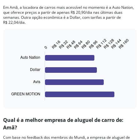
categories.
Em Amã, a locadora de carros mais acessível no momento é a Auto Nation,
The
que oferece preços a partir de apenas R$ 20,90/dia nas últimas duas
chart
semanas. Outra opção econômica é a Dollar, com tarifas a partir de
has
R$ 22,04/dia.
1
Y
axis
R$ 160
R$ 112
R$ 128
R$ 144
R$ 80
R$ 16
R$ 96
R$ 32
R$ 48
R$ 64
Bar
Chart
displaying
graphic.
chart
0
values.
with
Range:
4
Auto Nation
bars.
0
to
Dollar
The
200.
chart
Avis
has
1
GREEN MOTION
X
End
of
axis
interactive
displaying
chart
categories.
Qual é a melhor empresa de aluguel de carro de:
Range:
Amã?
4
categories.
Com base no feedback dos membros do Mundi, a empresa de aluguel de
The