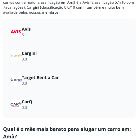
carros com a maior classificação em Amã é a Avis (classificação 5.1/10 com
chart
7avaliações). Cargini (classificação 0.0/10 com ) também é muito bem
has
avaliada pelos nossos membros.
1
Y
axis
Avis
displaying
5.1
values.
Range:
0
Cargini
to
0.0
160.
Target Rent a Car
0.0
CarQ
0.0
Qual ​é o mês mais barato para alugar um carro em:
Amã?