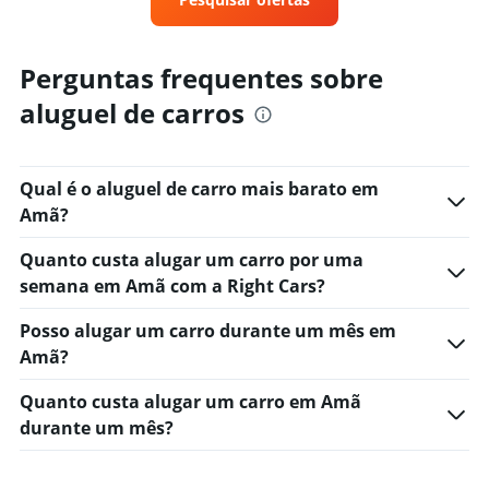
categories.
The
chart
Perguntas frequentes sobre
has
1
aluguel de carros
Y
axis
displaying
values.
Qual é o aluguel de carro mais barato em
Range:
Amã?
0
to
Quanto custa alugar um carro por uma
75.
semana em Amã com a Right Cars?
Posso alugar um carro durante um mês em
Amã?
Quanto custa alugar um carro em Amã
durante um mês?