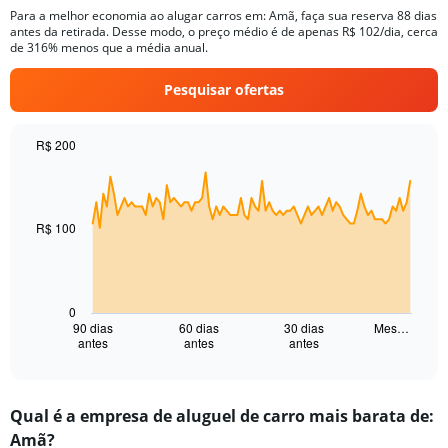
Para a melhor economia ao alugar carros em: Amã, faça sua reserva 88 dias
antes da retirada. Desse modo, o preço médio é de apenas R$ 102/dia, cerca
de 316% menos que a média anual.
Pesquisar ofertas
R$ 200
Chart
Chart
graphic.
with
91
data
R$ 100
points.
The
chart
has
0
1
90 dias
60 dias
30 dias
Mes…
antes
antes
antes
X
End
of
axis
interactive
displaying
chart
categories.
Qual é a empresa de aluguel de carro mais barata de:
Range:
Amã?
91