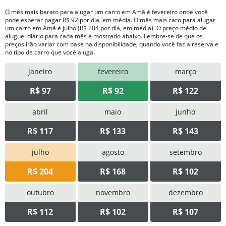
O mês mais barato para alugar um carro em Amã é fevereiro onde você
pode esperar pagar R$ 92 por dia, em média. O mês mais caro para alugar
um carro em Amã é julho (R$ 204 por dia, em média). O preço médio de
aluguel diário para cada mês é mostrado abaixo. Lembre-se de que os
preços irão variar com base na disponibilidade, quando você faz a reserva e
no tipo de carro que você aluga.
janeiro
fevereiro
março
R$ 97
R$ 92
R$ 122
abril
maio
junho
R$ 117
R$ 133
R$ 143
julho
agosto
setembro
R$ 204
R$ 168
R$ 102
outubro
novembro
dezembro
R$ 112
R$ 102
R$ 107