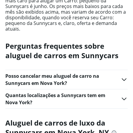
mais caro para alugar um Carro: pequeno da
chart
Sunnycars é junho. Os preços mais baixos para cada
has
mês são exibidos acima, mas variam de acordo com a
1
disponibilidade, quando você reserva seu Carro:
Y
pequeno da Sunnycars e, claro, oferta e demanda
axis
atuais.
displaying
values.
Range:
Perguntas frequentes sobre
0
aluguel de carros em Sunnycars
to
1000.
Posso cancelar meu aluguel de carro na
Sunnycars em Nova York?
Quantas localizações a Sunnycars tem em
Nova York?
Aluguel de carros de luxo da
Sunnycars em Nova York, NY