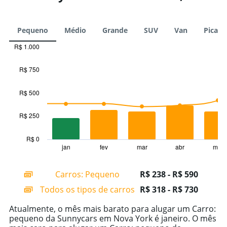
Pequeno
Médio
Grande
SUV
Van
Picape
R$ 1.000
Combination
Chart
graphic.
chart
R$ 750
with
2
data
R$ 500
series.
R$ 250
The
chart
has
R$ 0
1
jan
fev
mar
abr
mai
End
of
X
interactive
axis
chart
Carros: Pequeno
R$ 238 - R$ 590
displaying
categories.
Todos os tipos de carros
R$ 318 - R$ 730
Range:
14
Atualmente, o mês mais barato para alugar um Carro:
categories.
pequeno da Sunnycars em Nova York é janeiro. O mês
The