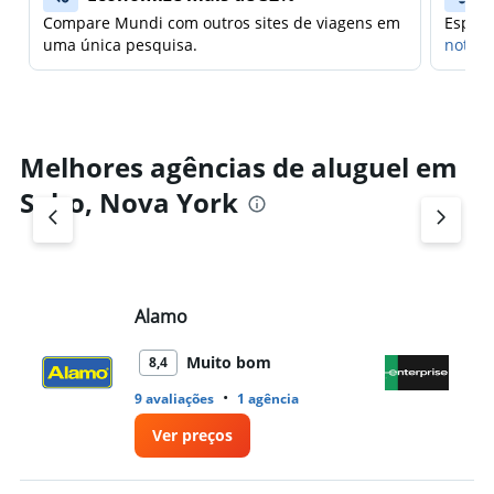
Compare Mundi com outros sites de viagens em
Espera
uma única pesquisa.
notifi
Melhores agências de aluguel em
Soho, Nova York
Alamo
En
Muito bom
8,4
•
9 avaliações
1 agência
1 a
Ver preços