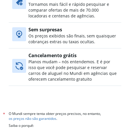
Tornamos mais fácil e rápido pesquisar e
Aluguel de carros no Nishiyodogawa, Osaka
comparar ofertas de mais de 70.000
Aluguel de carros no Suminoe, Osaka
locadoras e centenas de agências.
Aluguel de carros no Sumiyoshi, Osaka
Sem surpresas
Aluguel de carros no Taishō, Osaka
Os preços exibidos são finais, sem quaisquer
cobranças extras ou taxas ocultas.
Cancelamento grátis
Planos mudam – nós entendemos. E é por
isso que você pode pesquisar e reservar
carros de aluguel no Mundi em agências que
oferecem cancelamento gratuito
O Mundi sempre tenta obter preços precisos, no entanto,
*
os preços não são garantidos
.
Saiba o porquê: