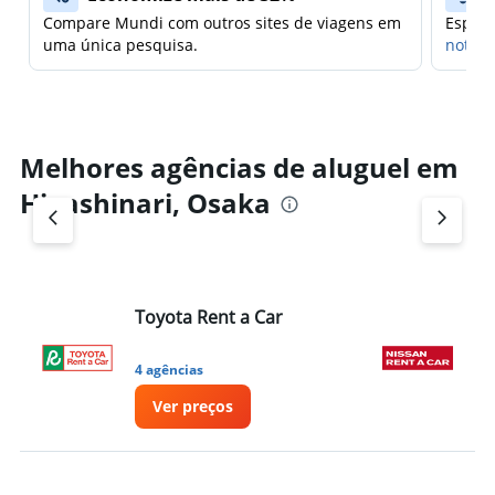
Compare Mundi com outros sites de viagens em
Espera
uma única pesquisa.
notifi
Melhores agências de aluguel em
Higashinari, Osaka
Toyota Rent a Car
Ni
4 agências
1 
Ver preços