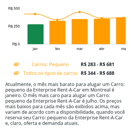
graphic.
chart
with
R$ 500
2
data
series.
R$ 250
The
chart
has
R$ 0
1
jan
fev
mar
abr
mai
End
of
X
interactive
axis
chart
Carros: Pequeno
R$ 283 - R$ 681
displaying
categories.
Todos os tipos de carros
R$ 344 - R$ 688
Range:
14
Atualmente, o mês mais barato para alugar um Carro:
categories.
pequeno da Enterprise Rent-A-Car em Montreal é
The
janeiro. O mês mais caro para alugar um Carro:
chart
pequeno da Enterprise Rent-A-Car é julho. Os preços
has
mais baixos para cada mês são exibidos acima, mas
1
variam de acordo com a disponibilidade, quando você
Y
reserva seu Carro: pequeno da Enterprise Rent-A-Car
axis
e, claro, oferta e demanda atuais.
displaying