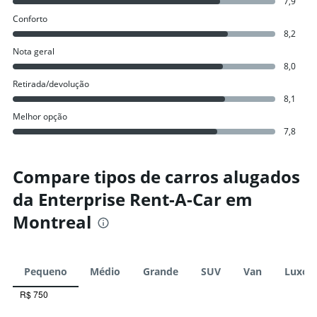
7,9
Conforto
8,2
Nota geral
8,0
Retirada/devolução
8,1
Melhor opção
7,8
Compare tipos de carros alugados
da Enterprise Rent-A-Car em
Montreal
Pequeno
Médio
Grande
SUV
Van
Luxo
R$ 750
Combination
Chart