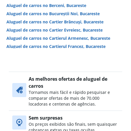
Aluguel de carros no Berceni, Bucareste
Aluguel de carros no Bucureștii Noi, Bucareste
Aluguel de carros no Cartier Brâncuşi, Bucareste
Aluguel de carros no Cartier Evreiesc, Bucareste
Aluguel de carros no Cartierul Armenesc, Bucareste
Aluguel de carros no Cartierul Francez, Bucareste
Aluguel de carros no Cartierul Pădurea Băneasa, Bucareste
Aluguel de carros no Centrul Vechi, Bucareste
Aluguel de carros no Chitila, Bucareste
As melhores ofertas de aluguel de
Aluguel de carros no Colentina, Bucareste
carros
Aluguel de carros no Cotroceni, Bucareste
Tornamos mais fácil e rápido pesquisar e
Aluguel de carros no Crângași, Bucareste
comparar ofertas de mais de 70.000
Aluguel de carros no Dămăroaia, Bucareste
locadoras e centenas de agências.
Aluguel de carros no Dobroești, Bucareste
Sem surpresas
Aluguel de carros no Dorobanți, Bucareste
Os preços exibidos são finais, sem quaisquer
cobranças extras ou taxas ocultas.