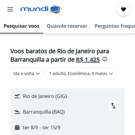
Pesquisar voos
Quando reservar
Perguntas frequ
Voos baratos de Rio de Janeiro para
Barranquilla a partir de
R$ 1.425
Ida e volta
1 adulto, Econômica, 0 malas
Rio de Janeiro (GIG)
Barranquilla (BAQ)
ter 8/9
-
ter 15/9