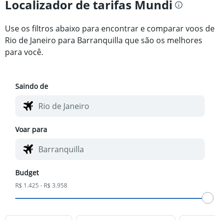
Localizador de tarifas Mundi
Use os filtros abaixo para encontrar e comparar voos de
Rio de Janeiro para Barranquilla que são os melhores
para você.
Saindo de
Voar para
Budget
R$ 1.425 - R$ 3.958