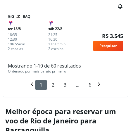
GIG
BAQ
ter 18/8
sáb 22/8
18:35
-
21:25
-
R$ 3.545
12:30
16:30
19h 55min
17h 05min
Pesquisar
2 escalas
2 escalas
Mostrando 1-10 de 60 resultados
Ordenado por mais barato primeiro
1
2
3
...
6
Melhor época para reservar um
voo de Rio de Janeiro para
Barranquilla