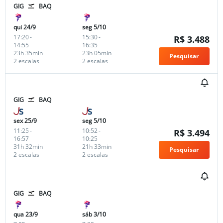
GIG
BAQ
qui 24/9
seg 5/10
17:20
-
15:30
-
R$ 3.488
14:55
16:35
23h 35min
23h 05min
Pesquisar
2 escalas
2 escalas
GIG
BAQ
sex 25/9
seg 5/10
11:25
-
10:52
-
R$ 3.494
16:57
10:25
31h 32min
21h 33min
Pesquisar
2 escalas
2 escalas
GIG
BAQ
qua 23/9
sáb 3/10