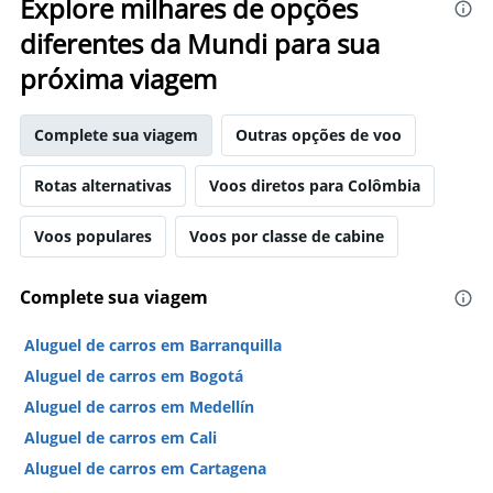
Explore milhares de opções
diferentes da Mundi para sua
próxima viagem
Complete sua viagem
Outras opções de voo
Rotas alternativas
Voos diretos para Colômbia
Voos populares
Voos por classe de cabine
Complete sua viagem
Aluguel de carros em Barranquilla
Aluguel de carros em Bogotá
Aluguel de carros em Medellín
Aluguel de carros em Cali
Aluguel de carros em Cartagena