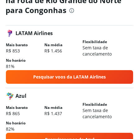
na rota de Rio Grande do Norte
para Congonhas
Hotéis em Praia Grande
Hotéis em Ubatuba
Hotéis em Campos do Jordão
LATAM Airlines
Hotéis em Guarulhos
Flexibilidade
Hotéis em Ilhabela
Mais barato
Na média
Sem taxa de
R$ 853
R$ 1.456
Hotéis em Bertioga
cancelamento
Hotéis em Santos
No horário
81%
Hotéis em Campinas
Pesquisar voos da LATAM Airlines
Hotéis em São Sebastião
Hotéis em Caraguatatuba
Azul
Flexibilidade
Mais barato
Na média
Sem taxa de
R$ 865
R$ 1.437
cancelamento
No horário
82%