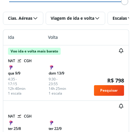
Cias. Aéreas
Viagem de ida e volta
Escalas
Ida
Volta
Voo ida e volta mais barato
NAT
CGH
qua 9/9
dom 13/9
4:35
-
9:30
-
R$ 798
17:15
23:55
12h 40min
14h 25min
Pesquisar
1 escala
1 escala
NAT
CGH
ter 25/8
ter 22/9