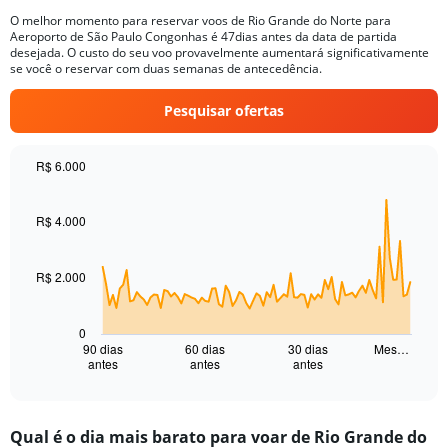
O melhor momento para reservar voos de Rio Grande do Norte para
Aeroporto de São Paulo Congonhas é 47dias antes da data de partida
desejada. O custo do seu voo provavelmente aumentará significativamente
se você o reservar com duas semanas de antecedência.
Pesquisar ofertas
R$ 6.000
Chart
Chart
graphic.
with
91
R$ 4.000
data
points.
R$ 2.000
The
chart
has
0
1
90 dias
60 dias
30 dias
Mes…
antes
antes
antes
X
End
of
axis
interactive
displaying
chart
categories.
Qual é o dia mais barato para voar de Rio Grande do
Range: