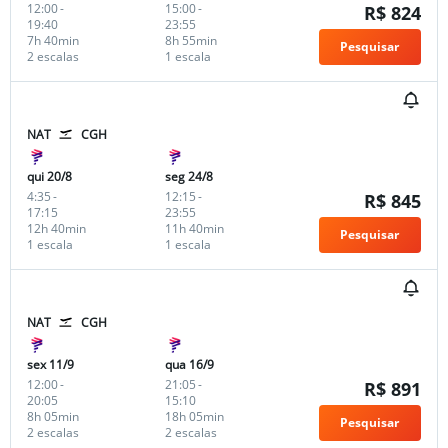
12:00
-
15:00
-
R$ 824
19:40
23:55
7h 40min
8h 55min
Pesquisar
2 escalas
1 escala
NAT
CGH
qui 20/8
seg 24/8
4:35
-
12:15
-
R$ 845
17:15
23:55
12h 40min
11h 40min
Pesquisar
1 escala
1 escala
NAT
CGH
sex 11/9
qua 16/9
12:00
-
21:05
-
R$ 891
20:05
15:10
8h 05min
18h 05min
Pesquisar
2 escalas
2 escalas