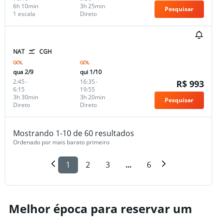
6h 10min
3h 25min
Pesquisar
1 escala
Direto
NAT
CGH
qua 2/9
qui 1/10
2:45
-
16:35
-
R$ 993
6:15
19:55
3h 30min
3h 20min
Pesquisar
Direto
Direto
Mostrando 1-10 de 60 resultados
Ordenado por mais barato primeiro
1
2
3
...
6
Melhor época para reservar um