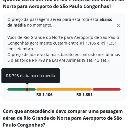
Range:
Norte para Aeroporto de São Paulo Congonhas?
6
categories.
O preço da passagem aérea para esta rota está
abaixo
The
da média
no momento.
chart
has
Voos de Rio Grande do Norte para Aeroporto de São Paulo
2
Y
Congonhas geralmente custam entre R$ 1.106 e R$ 1.351
axes
em setembro.
displaying
O preço de ida e volta mais barato encontrado nos últimos
Avg.
5 dias foi de R$ 798 na LATAM Airlines (9 set.-13 set.).
Price
and
Number
R$ 798 é abaixo da média
of
flights.
R$ 1.106
R$ 1.351
Com que antecedência devo comprar uma passagem
aérea de Rio Grande do Norte para Aeroporto de São
Paulo Congonhas?