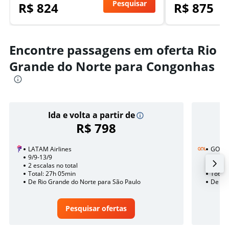
Pesquisar
R$ 824
R$ 875
Encontre passagens em oferta Rio
Grande do Norte para Congonhas
Ida e volta a partir de
R$ 798
LATAM Airlines
GOL
9/9-13/9
23/8
2 escalas no total
Sem e
Total: 27h 05min
Total:
De Rio Grande do Norte para São Paulo
De Rio
Pesquisar ofertas