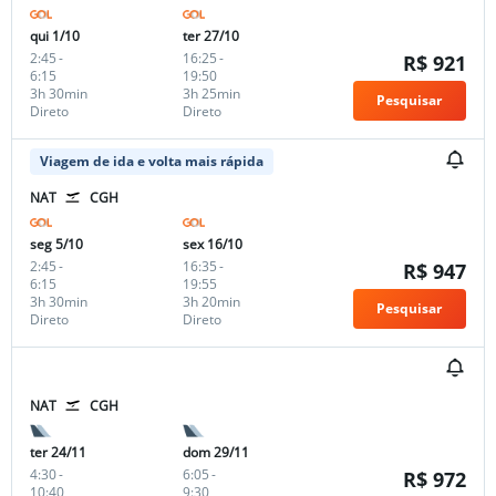
qui 1/10
ter 27/10
2:45
-
16:25
-
R$ 921
6:15
19:50
3h 30min
3h 25min
Pesquisar
Direto
Direto
Viagem de ida e volta mais rápida
NAT
CGH
seg 5/10
sex 16/10
2:45
-
16:35
-
R$ 947
6:15
19:55
3h 30min
3h 20min
Pesquisar
Direto
Direto
NAT
CGH
ter 24/11
dom 29/11
4:30
-
6:05
-
R$ 972
10:40
9:30