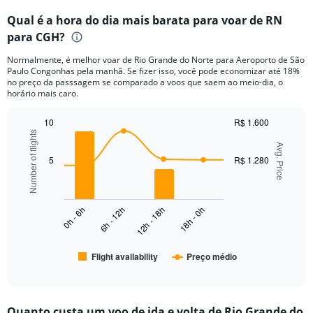
categories.
Qual é a hora do dia mais barata para voar de RN
Range:
para CGH?
12
categories.
Normalmente, é melhor voar de Rio Grande do Norte para Aeroporto de São
The
Paulo Congonhas pela manhã. Se fizer isso, você pode economizar até 18%
chart
no preço da passsagem se comparado a voos que saem ao meio-dia, o
has
horário mais caro.
1
Y
10
R$ 1.600
axis
Number of flights
Combination
Chart
displaying
graphic.
Avg. Price
chart
values.
with
5
R$ 1.280
Range:
2
data
0
series.
to
2000.
0h - 6h
6h - 12h
12h - 18h
18h - 0h
The
chart
has
Flight availability
Preço médio
1
End
of
X
interactive
axis
chart
displaying
Quanto custa um voo de ida e volta de Rio Grande do
categories.