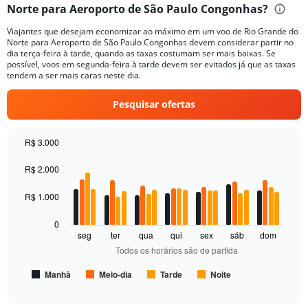
Norte para Aeroporto de São Paulo Congonhas?
91
categories.
Viajantes que desejam economizar ao máximo em um voo de Rio Grande do
The
Norte para Aeroporto de São Paulo Congonhas devem considerar partir no
chart
dia terça-feira à tarde, quando as taxas costumam ser mais baixas. Se
has
possível, voos em segunda-feira à tarde devem ser evitados já que as taxas
1
tendem a ser mais caras neste dia.
Y
axis
Pesquisar ofertas
displaying
values.
Range:
R$ 3.000
0
Bar
Chart
to
graphic.
chart
R$ 2.000
6000.
with
4
R$ 1.000
data
series.
0
seg
ter
qua
qui
sex
sáb
dom
The
Todos os horários são de partida
chart
has
Manhã
Meio-dia
Tarde
Noite
1
End
of
X
interactive
axis
chart