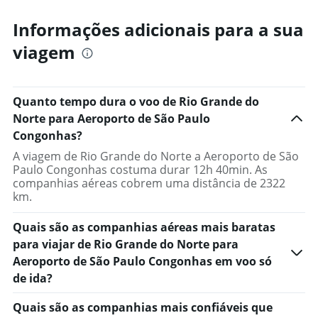
displaying
Todos
Informações adicionais para a sua
os
viagem
horários
são
de
partida.
Quanto tempo dura o voo de Rio Grande do
Range:
7
Norte para Aeroporto de São Paulo
categories.
Congonhas?
The
A viagem de Rio Grande do Norte a Aeroporto de São
chart
Paulo Congonhas costuma durar 12h 40min. As
has
companhias aéreas cobrem uma distância de 2322
1
km.
Y
axis
displaying
Quais são as companhias aéreas mais baratas
values.
para viajar de Rio Grande do Norte para
Range:
Aeroporto de São Paulo Congonhas em voo só
0
de ida?
to
3000.
Quais são as companhias mais confiáveis que