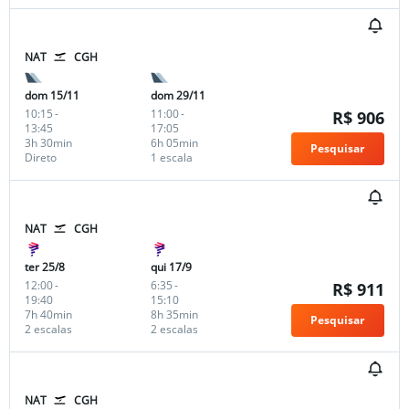
NAT
CGH
dom 15/11
dom 29/11
10:15
-
11:00
-
R$ 906
13:45
17:05
3h 30min
6h 05min
Pesquisar
Direto
1 escala
NAT
CGH
ter 25/8
qui 17/9
12:00
-
6:35
-
R$ 911
19:40
15:10
7h 40min
8h 35min
Pesquisar
2 escalas
2 escalas
NAT
CGH