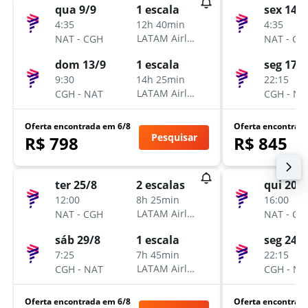
qua 9/9
sex 14/8
1 escala
4:35
4:35
12h 40min
-
-
LATAM Airlines
NAT
CGH
NAT
CG
dom 13/9
seg 17/8
1 escala
9:30
22:15
14h 25min
-
-
LATAM Airlines
CGH
NAT
CGH
NA
Oferta encontrada em 6/8
Oferta encontrad
Pesquisar
R$ 798
R$ 845
ter 25/8
qui 20/8
2 escalas
12:00
16:00
8h 25min
-
-
LATAM Airlines
NAT
CGH
NAT
CG
sáb 29/8
seg 24/8
1 escala
7:25
22:15
7h 45min
-
-
LATAM Airlines
CGH
NAT
CGH
NA
Oferta encontrada em 6/8
Oferta encontrad