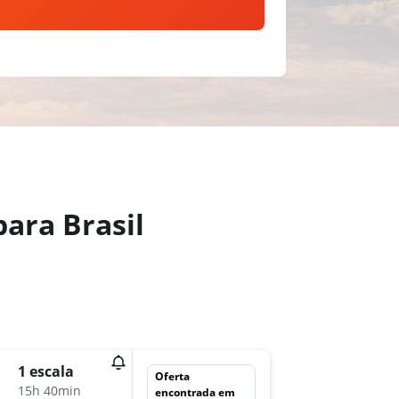
ara Brasil
dom 13
1 escala
Oferta
11:05
15h 40min
encontrada em