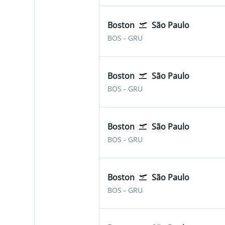
Boston
São Paulo
Boston Logan Internacional
São Paulo-Guarulhos
BOS
-
GRU
Boston
São Paulo
Boston Logan Internacional
São Paulo-Guarulhos
BOS
-
GRU
Boston
São Paulo
Boston Logan Internacional
São Paulo-Guarulhos
BOS
-
GRU
Boston
São Paulo
Boston Logan Internacional
São Paulo-Guarulhos
BOS
-
GRU