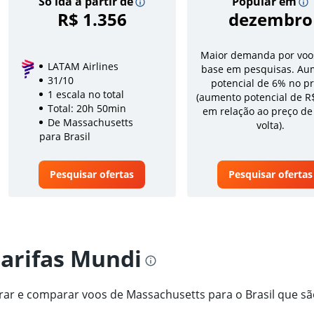
Só ida a partir de
Popular em
R$ 1.356
dezembro
Maior demanda por voo
LATAM Airlines
base em pesquisas. Au
31/10
potencial de 6% no p
1 escala no total
(aumento potencial de R
Total: 20h 50min
em relação ao preço de
De Massachusetts
volta).
para Brasil
Pesquisar ofertas
Pesquisar ofertas
tarifas Mundi
trar e comparar voos de Massachusetts para o Brasil que s