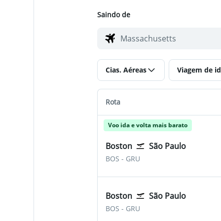
Saindo de
Cias. Aéreas
Viagem de id
Rota
Voo ida e volta mais barato
Boston
São Paulo
Boston Logan Internacional
São Paulo-Guarulhos
BOS
-
GRU
Boston
São Paulo
Boston Logan Internacional
São Paulo-Guarulhos
BOS
-
GRU