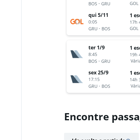
-
GOL
BOS
GRU
qui 5/11
1 es
0:05
17h 
-
GOL
GRU
BOS
ter 1/9
1 es
8:45
19h 
-
Vári
BOS
GRU
sex 25/9
1 es
17:15
14h 
-
Vári
GRU
BOS
Encontre passa