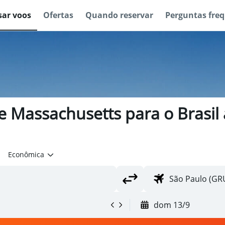
sar voos
Ofertas
Quando reservar
Perguntas fre
 Massachusetts para o Brasil 
Econômica
dom 13/9