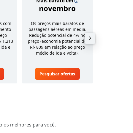
Mais barato em
Preço
novembro
R$ 3
s com
Os preços mais baratos de
Tarifa média pa
mento
passagens aéreas em média.
volta em a
reço
Redução potencial de 4% no
$ 1.213
preço (economia potencial de
 ida e
R$ 809 em relação ao preço
médio de ida e volta).
Pesquisar ofertas
Pesquisa
ão os melhores para você.