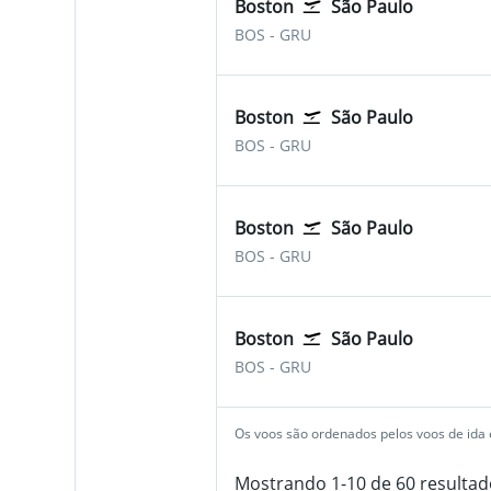
Boston
São Paulo
Boston Logan Internacional
São Paulo-Guarulhos
BOS
-
GRU
Boston
São Paulo
Boston Logan Internacional
São Paulo-Guarulhos
BOS
-
GRU
Boston
São Paulo
Boston Logan Internacional
São Paulo-Guarulhos
BOS
-
GRU
Boston
São Paulo
Boston Logan Internacional
São Paulo-Guarulhos
BOS
-
GRU
Os voos são ordenados pelos voos de ida e
Mostrando 1-10 de 60 resultad