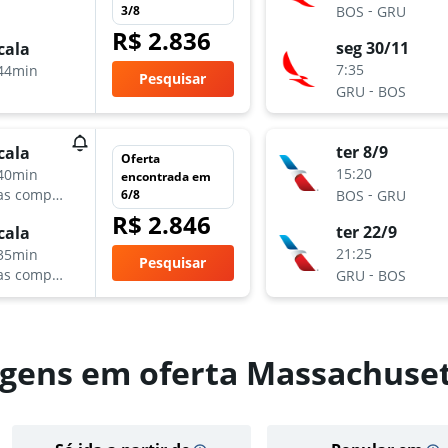
-
3/8
BOS
GRU
R$ 2.836
seg 30/11
cala
7:35
44min
Pesquisar
-
GRU
BOS
ter 8/9
cala
Oferta
15:20
40min
encontrada em
-
as companhias aéreas
6/8
BOS
GRU
R$ 2.846
ter 22/9
cala
21:25
35min
Pesquisar
-
as companhias aéreas
GRU
BOS
gens em oferta Massachusett