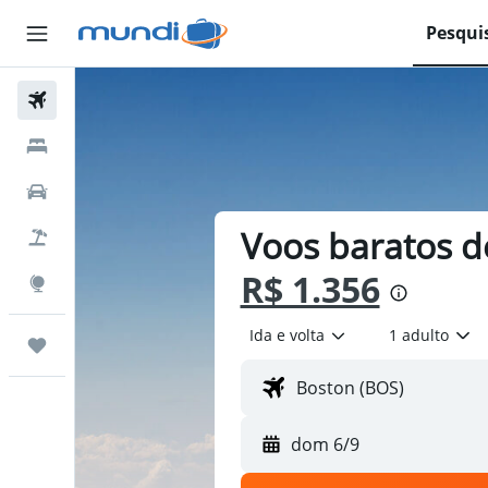
Pesqui
Passagens Aéreas
Hospedagens
Carros
Voos baratos de
Pacotes
R$ 1.356
Explore
Ida e volta
1 adulto
Trips
dom 6/9