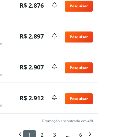
R$ 2.876
Pesquisar
n
R$ 2.897
Pesquisar
n
R$ 2.907
Pesquisar
n
R$ 2.912
Pesquisar
n
Promoção encontrada em 4/8
1
2
3
...
6