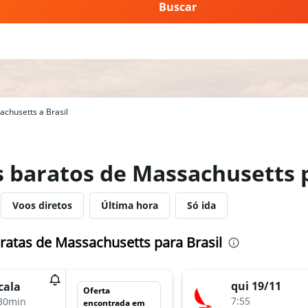
Buscar
chusetts a Brasil
s baratos de Massachusetts p
Voos diretos
Última hora
Só ida
ratas de Massachusetts para Brasil
qui 19/11
cala
Oferta
7:55
30min
encontrada em