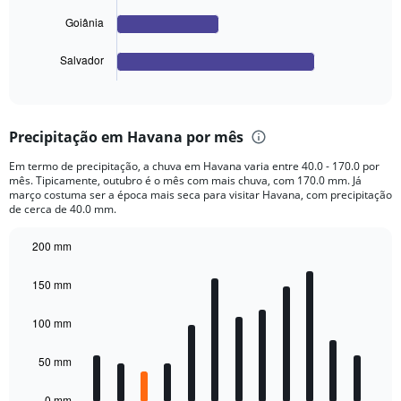
The
chart
Goiânia
has
1
Salvador
X
End
of
axis
interactive
displaying
chart
categories.
Precipitação em Havana por mês
Range:
4
Em termo de precipitação, a chuva em Havana varia entre 40.0 - 170.0 por
categories.
mês. Tipicamente, outubro é o mês com mais chuva, com 170.0 mm. Já
The
março costuma ser a época mais seca para visitar Havana, com precipitação
chart
de cerca de 40.0 mm.
has
1
200 mm
Y
Bar
Chart
axis
graphic.
chart
150 mm
displaying
with
12
values.
bars.
100 mm
Range:
0
The
to
50 mm
chart
2400.
has
0 mm