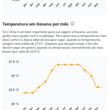
1
out
set
fev
mai
ago
nov
jan
abr
jul
mar
jun
dez
X
End
of
axis
interactive
displaying
chart
categories.
Temperatura em Havana por mês
Range:
12
Se o clima é um fator importante para sua viagem a Havana, use este
categories.
gráfico para ajudar você a se planejar. Para quem busca temperaturas mais
The
altas, junho é a época ideal do ano para viajar, quando as temperaturas
chart
atingem uma média de 27.0 C. Viajantes que desejam evitar o frio não
devem viajar em janeiro, quando as temperaturas normalmente são mais
has
baixas (por volta de 22.0 C).
1
Y
27.5 °C
axis
displaying
Line
Chart
graphic.
chart
values.
with
25 °C
Range:
14
0
data
to
points.
22.5 °C
200.
The
chart
20 °C
has
out
set
fev
mai
ago
nov
jan
abr
jul
mar
jun
dez