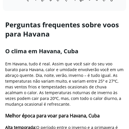
1
End
of
X
interactive
axis
chart
displaying
categories.
Perguntas frequentes sobre voos
Range:
para Havana
14
categories.
The
chart
O clima em Havana, Cuba
has
1
Em Havana, tudo é real. Assim que você sair do seu voo
Y
barato para Havana, calor e umidade envolverão você em um
axis
abraço quente. Dia, noite, verão, inverno – é tudo igual. As
displaying
temperaturas não variam muito, e variam entre 25º e 27ºC,
values.
mas ventos frios e tempestades ocasionais de chuva
Range:
acalmam o calor. As temperaturas noturnas de inverno às
20
vezes podem cair para 20ºC, mas, com todo o calor diurno, a
to
28.
mudança ocasional é refrescante.
Melhor época para voar para Havana, Cuba
Alta temporada:
O período entre o inverno e a primavera é