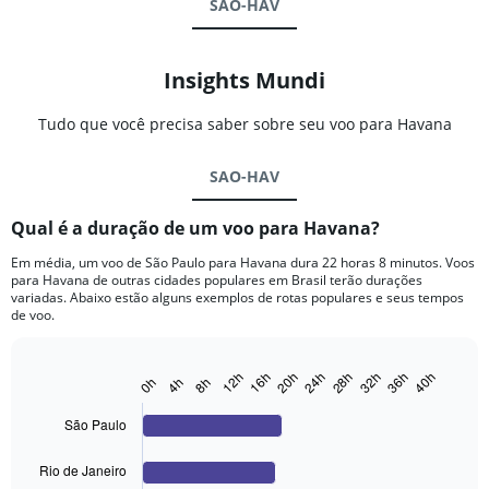
SAO-HAV
Insights Mundi
Tudo que você precisa saber sobre seu voo para Havana
SAO-HAV
Qual é a duração de um voo para Havana?
Em média, um voo de São Paulo para Havana dura 22 horas 8 minutos. Voos
para Havana de outras cidades populares em Brasil terão durações
variadas. Abaixo estão alguns exemplos de rotas populares e seus tempos
de voo.
20h
40h
12h
32h
24h
16h
36h
28h
0h
4h
8h
Bar
Chart
graphic.
chart
with
São Paulo
4
bars.
Rio de Janeiro