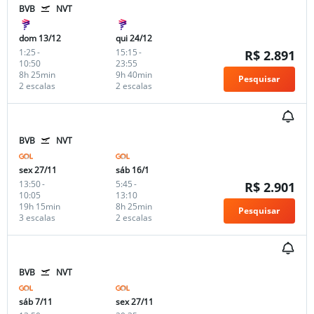
BVB
NVT
dom 13/12
qui 24/12
1:25
-
15:15
-
R$ 2.891
10:50
23:55
8h 25min
9h 40min
Pesquisar
2 escalas
2 escalas
BVB
NVT
sex 27/11
sáb 16/1
13:50
-
5:45
-
R$ 2.901
10:05
13:10
19h 15min
8h 25min
Pesquisar
3 escalas
2 escalas
BVB
NVT
sáb 7/11
sex 27/11