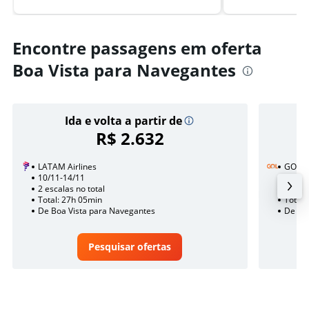
Encontre passagens em oferta
Boa Vista para Navegantes
Ida e volta a partir de
R$ 2.632
LATAM Airlines
GOL
10/11-14/11
29/9
2 escalas no total
3 esca
Total: 27h 05min
Total:
De Boa Vista para Navegantes
De Bo
Pesquisar ofertas