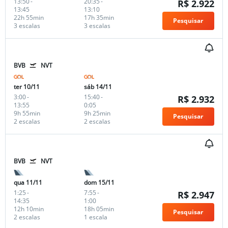
13:50
-
20:35
-
R$ 2.922
13:45
13:10
22h 55min
17h 35min
Pesquisar
3 escalas
3 escalas
BVB
NVT
ter 10/11
sáb 14/11
3:00
-
15:40
-
R$ 2.932
13:55
0:05
9h 55min
9h 25min
Pesquisar
2 escalas
2 escalas
BVB
NVT
qua 11/11
dom 15/11
1:25
-
7:55
-
R$ 2.947
14:35
1:00
12h 10min
18h 05min
Pesquisar
2 escalas
1 escala