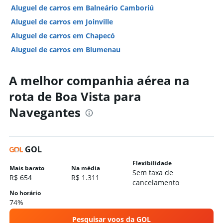
Aluguel de carros em Balneário Camboriú
Aluguel de carros em Joinville
Aluguel de carros em Chapecó
Aluguel de carros em Blumenau
Aluguel de carros em Itajaí
A melhor companhia aérea na
Aluguel de carros em Criciúma
Hotéis em Navegantes
rota de Boa Vista para
Hotéis em Florianópolis
Navegantes
Hotéis em Balneário Camboriú
Hotéis em Bombinhas
Hotéis em Praia do Rosa
GOL
Hotéis em Itapema
Flexibilidade
Mais barato
Na média
Sem taxa de
Hotéis em Itajaí
R$ 654
R$ 1.311
cancelamento
Hotéis em Governador Celso Ramos
No horário
74%
Hotéis em Penha
Hotéis em Joinville
Pesquisar voos da GOL