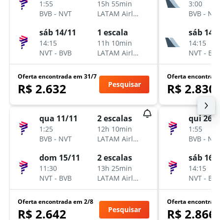
1:55
15h 55min
3:00
BVB
-
NVT
LATAM Airlines
BVB
-
NV
sáb 14/11
1 escala
sáb 14/
14:15
11h 10min
14:15
NVT
-
BVB
LATAM Airlines
NVT
-
BV
Oferta encontrada em 31/7
Oferta encontrad
Pesquisar
R$ 2.632
R$ 2.830
qua 11/11
2 escalas
qui 26/
1:25
12h 10min
1:55
BVB
-
NVT
LATAM Airlines
BVB
-
NV
dom 15/11
2 escalas
sáb 16/
11:30
13h 25min
14:15
NVT
-
BVB
LATAM Airlines
NVT
-
BV
Oferta encontrada em 2/8
Oferta encontrad
Pesquisar
R$ 2.642
R$ 2.866