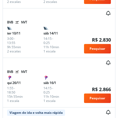
2 escalas
2 escalas
BVB
NVT
ter 10/11
sáb 14/11
3:00
-
14:15
-
R$ 2.830
13:55
0:25
9h 55min
11h 10min
Pesquisar
2 escalas
1 escala
BVB
NVT
qui 26/11
sáb 16/1
1:55
-
14:15
-
R$ 2.866
18:50
0:25
15h 55min
11h 10min
Pesquisar
1 escala
1 escala
Viagem de ida e volta mais rápida