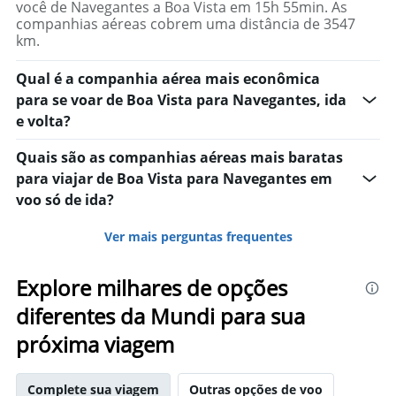
você de Navegantes a Boa Vista em 15h 55min. As
que o Bairro estava sem água e a pressão estava
companhias aéreas cobrem uma distância de 3547
muito baixa.Costa do mar hotel
km.
Qual é a companhia aérea mais econômica
para se voar de Boa Vista para Navegantes, ida
e volta?
Quais são as companhias aéreas mais baratas
para viajar de Boa Vista para Navegantes em
voo só de ida?
Ver mais perguntas frequentes
Explore milhares de opções
diferentes da Mundi para sua
próxima viagem
Complete sua viagem
Outras opções de voo