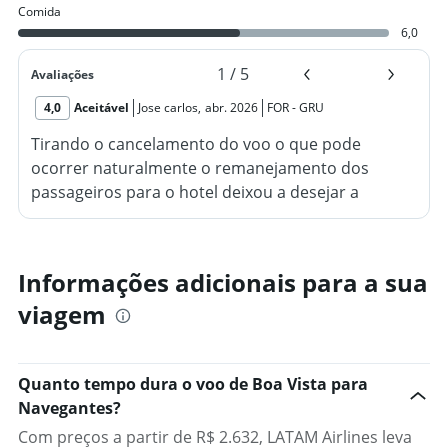
Comida
6,0
1
/
5
Avaliações
4,0
Aceitável
Jose carlos
,
abr. 2026
FOR
-
GRU
Tirando o cancelamento do voo o que pode
ocorrer naturalmente o remanejamento dos
passageiros para o hotel deixou a desejar a
começar pela demora do atendimento, horas de
pé até sermos alocados, quando cheguei no hotel
mais demora até a checagem da minha estadia o
Informações adicionais para a sua
gerente não sabia o procedimento o restaurante
viagem
estava fechado e me deram um lanche com carne
(patinho) eu acho pela dureza com queijo ainda
cobraram por uma garrafa de água mineral $ 9,30
Quanto tempo dura o voo de Boa Vista para
não tinha água no chuveiro para se tomar banho,
Navegantes?
então tive que me lavar no chuveirinho do vaso
sanitário. Reclamei pelo interfone e me explicaram
Com preços a partir de R$ 2.632, LATAM Airlines leva