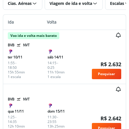
Cias. Aéreas
Viagem de ida e volta
Escalas
Ida
Volta
Voo ida e volta mais barato
BVB
NVT
ter 10/11
sáb 14/11
1:55
-
14:15
-
R$ 2.632
18:50
0:25
15h 55min
11h 10min
Pesquisar
1 escala
1 escala
BVB
NVT
qua 11/11
dom 15/11
1:25
-
11:30
-
R$ 2.642
14:35
23:55
12h 10min
13h 25min
Pesquisar