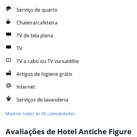
Serviço de quarto
Chaleira/cafeteira
TV de tela plana
TV
TV a cabo ou TV via satélite
Artigos de higiene grátis
Internet
Serviços de lavanderia
Mostrar todas as 95 comodidades
Avaliações de Hotel Antiche Figure