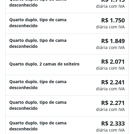
desconhecido
diária com IVA
R$ 1.750
Quarto duplo, tipo de cama
desconhecido
diária com IVA
R$ 1.849
Quarto duplo, tipo de cama
desconhecido
diária com IVA
R$ 2.071
Quarto duplo, 2 camas de solteiro
diária com IVA
R$ 2.241
Quarto duplo, tipo de cama
desconhecido
diária com IVA
R$ 2.271
Quarto duplo, tipo de cama
desconhecido
diária com IVA
R$ 2.333
Quarto duplo, tipo de cama
desconhecido
diária com IVA