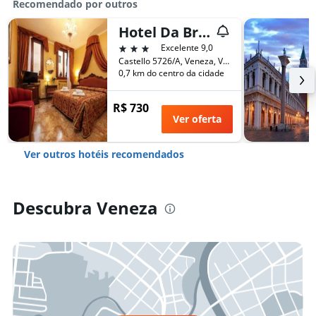
Recomendado por outros
Hotel Da Bruno
3 estrelas
Excelente 9,0
Castello 5726/A, Veneza, Vêneto, Itália
0,7 km do centro da cidade
R$ 730
Ver oferta
Ver outros hotéis recomendados
Descubra Veneza