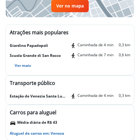
Ver no mapa
Atrações mais populares
Caminhada de 4 min
0,3 km
Giardino Papadopoli
Caminhada de 7 min
0,6 km
Scuola Grande di San Rocco
Ver mais
Transporte público
Caminhada de 4 min
0,3 km
Estação de Venezia Santa Lucia
Carros para aluguel
Média diária de R$ 43
Aluguel de carros em: Veneza