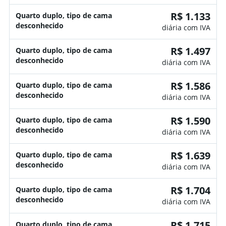
R$ 1.133
Quarto duplo, tipo de cama
desconhecido
diária com IVA
R$ 1.497
Quarto duplo, tipo de cama
desconhecido
diária com IVA
R$ 1.586
Quarto duplo, tipo de cama
desconhecido
diária com IVA
R$ 1.590
Quarto duplo, tipo de cama
desconhecido
diária com IVA
R$ 1.639
Quarto duplo, tipo de cama
desconhecido
diária com IVA
R$ 1.704
Quarto duplo, tipo de cama
desconhecido
diária com IVA
R$ 1.715
Quarto duplo, tipo de cama