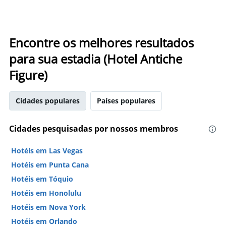
Encontre os melhores resultados
para sua estadia (Hotel Antiche
Figure)
Cidades populares
Países populares
Cidades pesquisadas por nossos membros
Hotéis em Las Vegas
Hotéis em Punta Cana
Hotéis em Tóquio
Hotéis em Honolulu
Hotéis em Nova York
Hotéis em Orlando