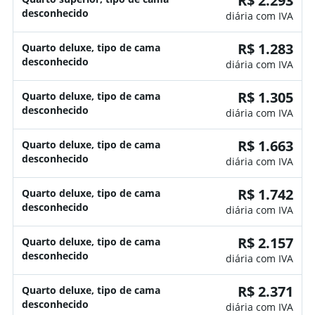
R$ 2.293
desconhecido
diária com IVA
R$ 1.283
Quarto deluxe, tipo de cama
desconhecido
diária com IVA
R$ 1.305
Quarto deluxe, tipo de cama
desconhecido
diária com IVA
R$ 1.663
Quarto deluxe, tipo de cama
desconhecido
diária com IVA
R$ 1.742
Quarto deluxe, tipo de cama
desconhecido
diária com IVA
R$ 2.157
Quarto deluxe, tipo de cama
desconhecido
diária com IVA
R$ 2.371
Quarto deluxe, tipo de cama
desconhecido
diária com IVA