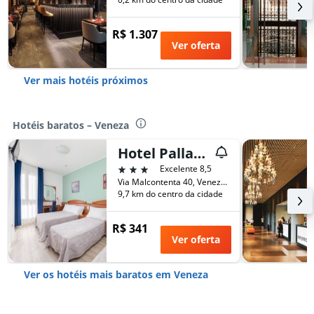
R$ 1.307
Ver oferta
Ver mais hotéis próximos
Hotéis baratos – Veneza
Hotel Palladio
3 estrelas
Excelente 8,5
Via Malcontenta 40, Veneza, Vêneto, Itália
9,7 km do centro da cidade
R$ 341
Ver oferta
Ver os hotéis mais baratos em Veneza