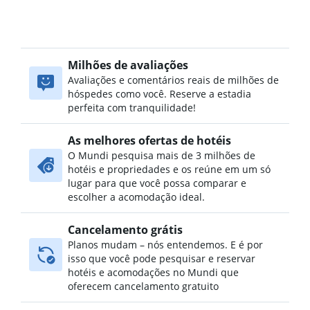
Milhões de avaliações
Avaliações e comentários reais de milhões de
hóspedes como você. Reserve a estadia
perfeita com tranquilidade!
As melhores ofertas de hotéis
O Mundi pesquisa mais de 3 milhões de
hotéis e propriedades e os reúne em um só
lugar para que você possa comparar e
escolher a acomodação ideal.
Cancelamento grátis
Planos mudam – nós entendemos. E é por
isso que você pode pesquisar e reservar
hotéis e acomodações no Mundi que
oferecem cancelamento gratuito