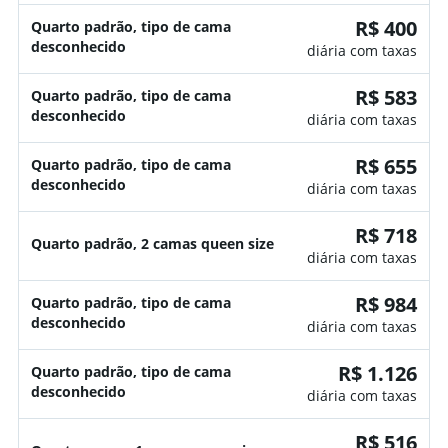
R$ 400
Quarto padrão, tipo de cama
desconhecido
diária com taxas
R$ 583
Quarto padrão, tipo de cama
desconhecido
diária com taxas
R$ 655
Quarto padrão, tipo de cama
desconhecido
diária com taxas
R$ 718
Quarto padrão, 2 camas queen size
diária com taxas
R$ 984
Quarto padrão, tipo de cama
desconhecido
diária com taxas
R$ 1.126
Quarto padrão, tipo de cama
desconhecido
diária com taxas
R$ 516