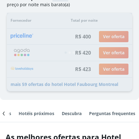
preço por noite mais barato(a)
Fornecedor
Total por noite
R$ 400
Ver oferta
R$ 420
Ver oferta
R$ 423
Ver oferta
mais 59 ofertas do hotel Hotel Faubourg Montreal
ientes
Hotéis próximos
Descubra
Perguntas frequentes
As melhores ofertas para Hotel