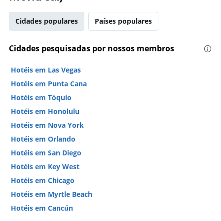
Cidades populares
Países populares
Cidades pesquisadas por nossos membros
Hotéis em Las Vegas
Hotéis em Punta Cana
Hotéis em Tóquio
Hotéis em Honolulu
Hotéis em Nova York
Hotéis em Orlando
Hotéis em San Diego
Hotéis em Key West
Hotéis em Chicago
Hotéis em Myrtle Beach
Hotéis em Cancún