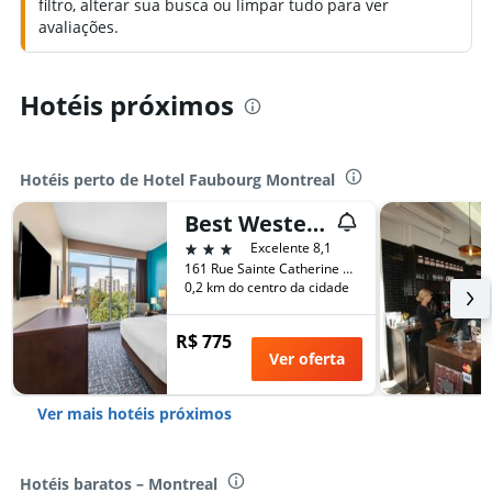
filtro, alterar sua busca ou limpar tudo para ver
avaliações.
Hotéis próximos
Hotéis perto de Hotel Faubourg Montreal
Best Western Plus Hotel Montreal
3 estrelas
Excelente 8,1
161 Rue Sainte Catherine East, Montreal, QC, Canadá
0,2 km do centro da cidade
R$ 775
Ver oferta
Ver mais hotéis próximos
Hotéis baratos – Montreal