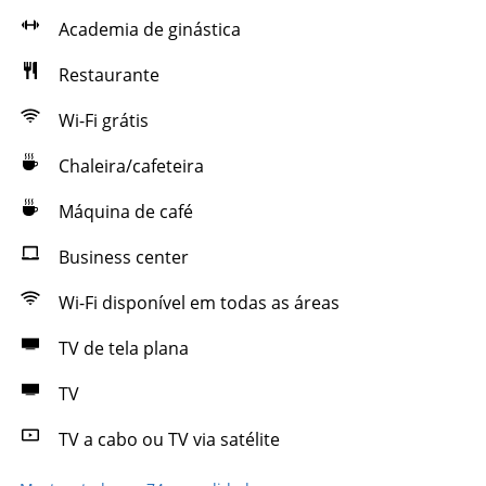
Academia de ginástica
Restaurante
Wi-Fi grátis
Chaleira/cafeteira
Máquina de café
Business center
Wi-Fi disponível em todas as áreas
TV de tela plana
TV
TV a cabo ou TV via satélite