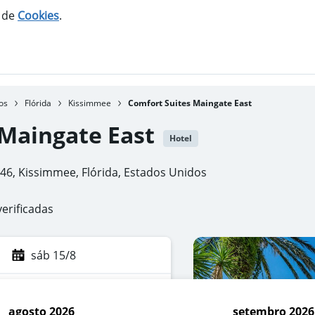
o de
Cookies
.
os
Flórida
Kissimmee
Comfort Suites Maingate East
 Maingate East
Hotel
746, Kissimmee, Flórida, Estados Unidos
verificadas
sáb 15/8
agosto 2026
setembro 2026