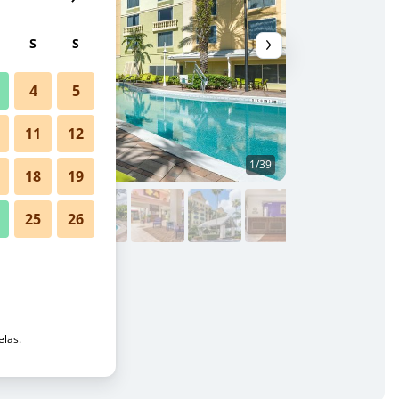
S
S
4
5
11
12
1/39
Outros
18
19
25
26
Fotos
elas.