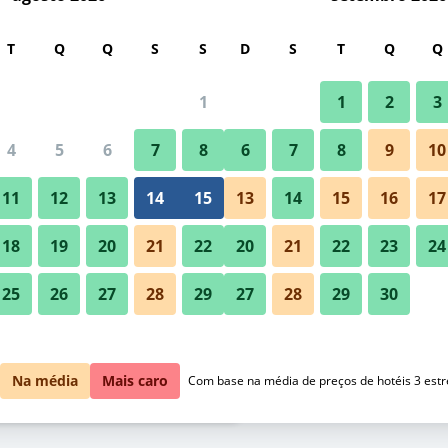
car
T
Q
Q
S
S
D
S
T
Q
Q
1
1
2
3
/
preço por noite mais barato(a)
4
5
6
7
8
6
7
8
9
10
Piscina
l por noite
11
12
13
14
15
13
14
15
16
17
$ 210
Ver oferta
18
19
20
21
22
20
21
22
23
24
25
26
27
28
29
27
28
29
30
$ 248
Ver oferta
Comfort Suites Maingate East: 
$ 258
Ver oferta
Na média
Mais caro
Com base na média de preços de hotéis 3 estr
Suites Maingate East