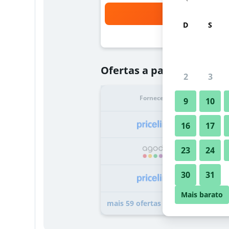
Bus
D
S
R$ 210
Ofertas a partir de
2
3
Fornecedor
Tota
9
10
R
16
17
23
24
R
30
31
R
Mais barato
mais 59 ofertas do hotel Comfort 