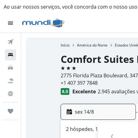
Ao usar nossos serviços, você concorda com o nosso us
Passagens Aéreas
Início
América do Norte
Estados Unid
Hospedagens
Comfort Suites
3 estrelas
Carros
2775 Florida Plaza Boulevard, 34
Pacotes
+1 407 397 7848
Excelente
2.945 avaliações 
8,0
Explore
Trips
sex 14/8
-
2 hóspedes, 1 quarto