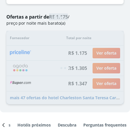
Ofertas a partir de
R$ 1.175
/
preço por noite mais barato(a)
Fornecedor
Total por noite
R$ 1.175
Ver oferta
R$ 1.305
Ver oferta
R$ 1.347
Ver oferta
mais 47 ofertas do hotel Charleston Santa Teresa Cartagena
ientes
Hotéis próximos
Descubra
Perguntas frequentes