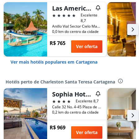
Las Americas Casa De Playa
5 estrelas
Excelente
8,7
Anillo Vial Sector Cielo Mar, Cartagena, Colômbia
0,0 km do centro da cidade
R$ 765
Ver oferta
Ver mais hotéis populares em Cartagena
Hotéis perto de Charleston Santa Teresa Cartagena
Sophia Hotel by Oxohotel
4 estrelas
Excelente 8,7
Calle 32 No. 4-45 Plaza de la Aduana, Cartagena, Colômbia
0,2 km do centro da cidade
R$ 969
Ver oferta