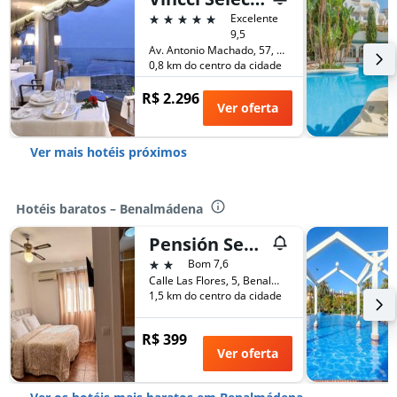
5 estrelas
Excelente
9,5
Av. Antonio Machado, 57, Benalmádena, Andaluzia, Espanha
0,8 km do centro da cidade
R$ 2.296
Ver oferta
Ver mais hotéis próximos
Hotéis baratos – Benalmádena
Pensión Serramar
2 estrelas
Bom 7,6
Calle Las Flores, 5, Benalmádena, Andaluzia, Espanha
1,5 km do centro da cidade
R$ 399
Ver oferta