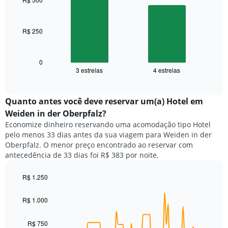
2
estrelas
bars.
O
gráfico
R$ 250
O
tem
gráfico
1
a
eixo
seguir
0
X
3 estrelas
4 estrelas
exibe
End
exibindo
of
o
categorias
interactive
preço
chart
de
médio
Quanto antes você deve reservar um(a) Hotel em
hotéis
de
por
Weiden in der Oberpfalz?
um
estrelas.
Economize dinheiro reservando uma acomodação tipo Hotel
quarto
O
pelo menos 33 dias antes da sua viagem para Weiden in der
neste
gráfico
Oberpfalz. O menor preço encontrado ao reservar com
fim
tem
antecedência de 33 dias foi R$ 383 por noite.
de
1
semana
eixo
encontrado
R$ 1.250
Y
nos
Line
Chart
exibindo
graphic.
chart
últimos
o
R$ 1.000
with
3
preço
90
dias,
médio
data
R$ 750
agrupado