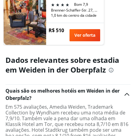
o
gráfico
4 estrelas
Bom 7,9
preço
tem
Brenner-Schäffer-Str. 27, Weiden in der Oberpfalz, Baviera, Alemanha
médio
1
1,0 km do centro da cidade
de
eixo
um
X
quarto
R$ 510
exibindo
Ver oferta
neste
o
fim
número
de
de
semana
dias
Dados relevantes sobre estadia
encontrado
antes
nos
da
em Weiden in der Oberpfalz
últimos
estadia
3
O
dias
gráfico
tem
Quais são os melhores hotéis em Weiden in der
1
Oberpfalz?
eixo
Em 575 avaliações, Amedia Weiden, Trademark
Y
Collection by Wyndham recebeu uma nota média de
exibindo
7,9/10. Também vale a pena dar uma olhada em
o
Klassik Hotel am Tor, que recebeu nota 8,7/10 em 816
preço
avaliações. Hotel Stadtkrug também pode ser uma
médio
boa opção, com nota 8,1/10 from 816 avaliações.
de