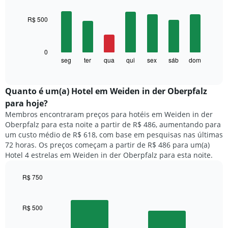
O
graphic.
chart
with
gráfico
R$ 500
7
tem
bars.
1
eixo
O
0
X
gráfico
seg
ter
qua
qui
sex
sáb
dom
End
exibindo
of
a
meses.
interactive
seguir
chart
O
exibe
Quanto ​é um(a) Hotel em Weiden in der Oberpfalz
gráfico
o
tem
para hoje?
preço
1
Membros encontraram preços para hotéis em Weiden in der
médio
eixo
Oberpfalz para esta noite a partir de R$ 486, aumentando para
de
Y
um custo médio de R$ 618, com base em pesquisas nas últimas
um
exibindo
72 horas. Os preços começam a partir de R$ 486 para um(a)
quarto
o
Hotel 4 estrelas em Weiden in der Oberpfalz para esta noite.
para
preço
cada
médio
dia
R$ 750
de
da
Bar
um
Chart
semana
graphic.
chart
quarto
O
with
R$ 500
2
gráfico
bars.
tem