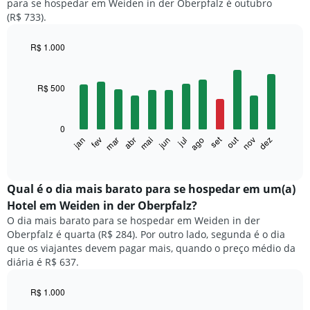
para se hospedar em Weiden in der Oberpfalz é outubro
(R$ 733).
R$ 1.000
Bar
Chart
graphic.
chart
with
R$ 500
12
bars.
0
O
set
out
fev
mai
ago
nov
mar
jun
dez
jan
abr
jul
gráfico
End
of
a
interactive
seguir
chart
exibe
Qual é o dia mais barato para se hospedar em um(a)
o
Hotel em Weiden in der Oberpfalz?
preço
O dia mais barato para se hospedar em Weiden in der
médio
Oberpfalz é quarta (R$ 284). Por outro lado, segunda é o dia
de
que os viajantes devem pagar mais, quando o preço médio da
um
diária é R$ 637.
quarto
a
cada
R$ 1.000
mês
Bar
Chart