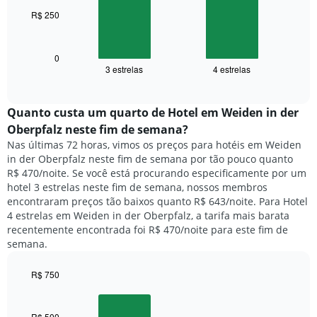
1
R$ 250
O
eixo
gráfico
X
a
exibindo
seguir
0
dias
3 estrelas
4 estrelas
exibe
End
da
of
o
semana.
interactive
preço
chart
O
médio
Quanto custa um quarto de Hotel em Weiden in der
gráfico
de
tem
Oberpfalz neste fim de semana?
um
1
Nas últimas 72 horas, vimos os preços para hotéis em Weiden
quarto
eixo
in der Oberpfalz neste fim de semana por tão pouco quanto
para
Y
R$ 470/noite. Se você está procurando especificamente por um
hoje
exibindo
hotel 3 estrelas neste fim de semana, nossos membros
e
o
encontraram preços tão baixos quanto R$ 643/noite. Para Hotel
encontrado
preço
4 estrelas em Weiden in der Oberpfalz, a tarifa mais barata
nos
médio
recentemente encontrada foi R$ 470/noite para este fim de
últimos
de
semana.
3
um
dias,
quarto
agrupado
R$ 750
pela
Bar
Chart
classificação
graphic.
chart
por
with
R$ 500