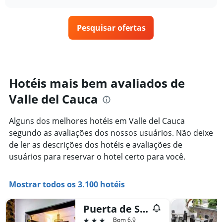
como
chart
semana.
o
O
preço
gráfico
Pesquisar ofertas
de
tem
um
1
quarto
eixo
varia
Y
de
exibindo
acordo
Hotéis mais bem avaliados de
o
com
preço
Valle del Cauca
a
médio
aproximação
de
da
um
Alguns dos melhores hotéis em Valle del Cauca
data
quarto
segundo as avaliações dos nossos usuários. Não deixe
de
estadia
de ler as descrições dos hotéis e avaliações de
O
usuários para reservar o hotel certo para você.
gráfico
tem
1
Mostrar todos os 3.100 hotéis
eixo
X
Puerta de San Antonio
exibindo
o
3 estrelas
Bom 6,9