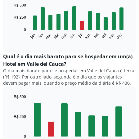
graphic.
chart
R$ 500
with
12
R$ 250
bars.
0
O
out
set
fev
mai
ago
nov
jan
abr
jul
mar
jun
dez
gráfico
End
of
a
interactive
seguir
chart
exibe
Qual é o dia mais barato para se hospedar em um(a)
o
Hotel em Valle del Cauca?
preço
O dia mais barato para se hospedar em Valle del Cauca é terça
médio
(R$ 192). Por outro lado, segunda é o dia que os viajantes
de
devem pagar mais, quando o preço médio da diária é R$ 430.
um
quarto
a
R$ 500
cada
Bar
Chart
mês
graphic.
chart
with
O
R$ 250
7
gráfico
bars.
tem
1
O
0
eixo