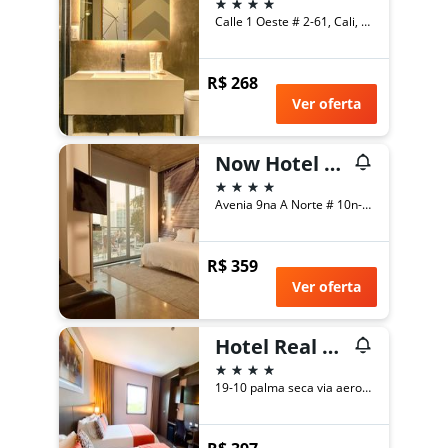
4 estrelas
Calle 1 Oeste # 2-61, Cali, Colômbia
R$ 268
Ver oferta
Now Hotel Cali - Adults Only
4 estrelas
Avenia 9na A Norte # 10n- 74, Cali, Colômbia
R$ 359
Ver oferta
Hotel Real Elim International
4 estrelas
19-10 palma seca via aeropuerto, Cali, Colômbia