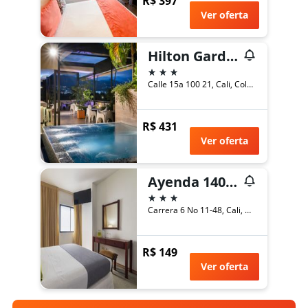
R$ 397
Ver oferta
Hilton Garden Inn Cali Ciudad Jardin
3 estrelas
Calle 15a 100 21, Cali, Colômbia
R$ 431
Ver oferta
Ayenda 1408 Jaba Santiago de Cali
3 estrelas
Carrera 6 No 11-48, Cali, Colômbia
R$ 149
Ver oferta