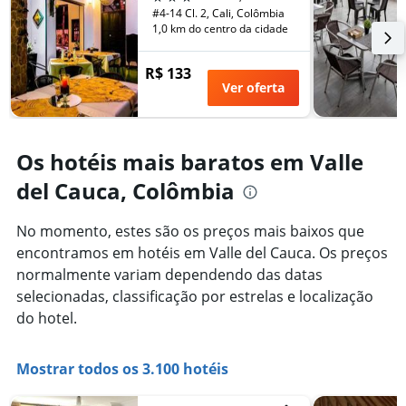
número
#4-14 Cl. 2, Cali, Colômbia
de
1,0 km do centro da cidade
dias
antes
R$ 133
da
Ver oferta
estadia
O
gráfico
tem
Os hotéis mais baratos em Valle
1
eixo
del Cauca, Colômbia
Y
exibindo
No momento, estes são os preços mais baixos que
o
preço
encontramos em hotéis em Valle del Cauca. Os preços
médio
normalmente variam dependendo das datas
de
selecionadas, classificação por estrelas e localização
um
do hotel.
quarto
Mostrar todos os 3.100 hotéis