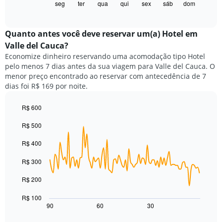
gráfico
seg
ter
qua
qui
sex
sáb
dom
End
X
of
a
exibindo
interactive
seguir
chart
meses.
exibe
Quanto antes você deve reservar um(a) Hotel em
O
o
gráfico
Valle del Cauca?
preço
tem
Economize dinheiro reservando uma acomodação tipo Hotel
médio
1
pelo menos 7 dias antes da sua viagem para Valle del Cauca. O
de
eixo
menor preço encontrado ao reservar com antecedência de 7
um
Y
dias foi R$ 169 por noite.
quarto
exibindo
para
o
cada
R$ 600
preço
dia
Line
médio
Chart
da
R$ 500
graphic.
chart
de
with
semana
um
90
R$ 400
O
quarto
data
gráfico
points.
R$ 300
tem
1
O
R$ 200
eixo
gráfico
X
a
R$ 100
exibindo
seguir
90
60
30
End
dias
of
exibe
da
interactive