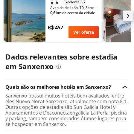
o
2 estrelas
Excelente 8,7
fim
número
Avenida de León, 10, Sanxenxo, Galícia, Espanha
de
de
0,6 km do centro da cidade
semana
dias
encontrado
antes
R$ 457
nos
da
Ver oferta
últimos
estadia
3
O
dias
gráfico
tem
Dados relevantes sobre estadia
1
eixo
em Sanxenxo
Y
exibindo
o
preço
Quais são os melhores hotéis em Sanxenxo?
médio
Sanxenxo possui muitos hotéis bem avaliados, entre
de
eles Nuevo Norat Sanxenxo, atualmente com nota 8,1.
um
Outras opções de estadia são Sun Galicia Hotel y
quarto
Apartamentos e Desconectaengalicia La Perla, piscina
y parking, também considerados ótimos lugares para
se hospedar em Sanxenxo.