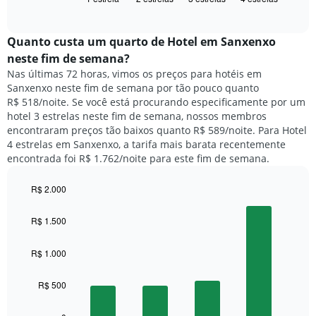
exibe
dias
of
o
interactive
da
preço
chart
semana.
médio
Quanto custa um quarto de Hotel em Sanxenxo
O
de
neste fim de semana?
gráfico
um
Nas últimas 72 horas, vimos os preços para hotéis em
tem
quarto
1
Sanxenxo neste fim de semana por tão pouco quanto
para
eixo
R$ 518/noite. Se você está procurando especificamente por um
hoje
Y
hotel 3 estrelas neste fim de semana, nossos membros
e
exibindo
encontraram preços tão baixos quanto R$ 589/noite. Para Hotel
encontrado
o
4 estrelas em Sanxenxo, a tarifa mais barata recentemente
nos
preço
encontrada foi R$ 1.762/noite para este fim de semana.
últimos
médio
3
de
dias,
R$ 2.000
um
agrupado
Bar
Chart
quarto
pela
graphic.
chart
R$ 1.500
with
classificação
4
por
bars.
R$ 1.000
estrelas
O
O
gráfico
R$ 500
gráfico
tem
a
1