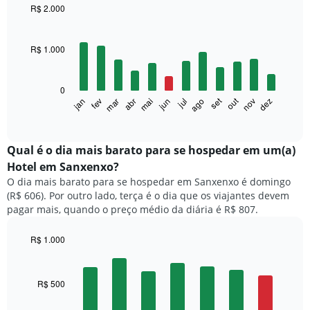
R$ 2.000
Bar
Chart
graphic.
chart
with
R$ 1.000
12
bars.
0
O
set
out
fev
mai
ago
nov
mar
jun
dez
jan
abr
jul
gráfico
End
of
a
interactive
seguir
chart
exibe
Qual é o dia mais barato para se hospedar em um(a)
o
Hotel em Sanxenxo?
preço
O dia mais barato para se hospedar em Sanxenxo é domingo
médio
(R$ 606). Por outro lado, terça é o dia que os viajantes devem
de
pagar mais, quando o preço médio da diária é R$ 807.
um
quarto
a
R$ 1.000
cada
Bar
Chart
mês
graphic.
chart
with
O
R$ 500
7
gráfico
bars.
tem