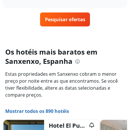
interactive
tem
como
nos
chart
1
o
últimos
eixo
preço
3
X
Pesquisar ofertas
de
dias
exibindo
um
categorias
quarto
de
varia
hotéis
de
por
acordo
Os hotéis mais baratos em
estrelas.
com
O
Sanxenxo, Espanha
a
gráfico
aproximação
tem
da
Estas propriedades em Sanxenxo cobram o menor
1
data
eixo
preço por noite entre as que encontramos. Se você
de
Y
estadia
tiver flexibilidade, altere as datas selecionadas e
exibindo
O
compare preços.
o
gráfico
preço
tem
médio
1
Mostrar todos os 890 hotéis
de
eixo
um
X
quarto
Hotel El Puente
exibindo
neste