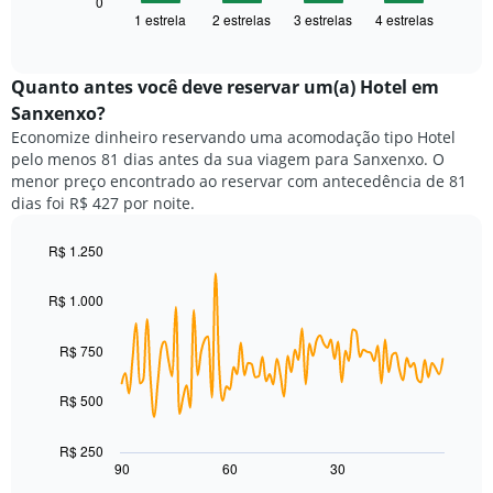
seguir
0
eixo
1 estrela
2 estrelas
3 estrelas
4 estrelas
exibe
End
X
of
o
exibindo
interactive
preço
chart
categorias
médio
Quanto antes você deve reservar um(a) Hotel em
de
de
Sanxenxo?
hotéis
um
por
Economize dinheiro reservando uma acomodação tipo Hotel
quarto
estrelas.
pelo menos 81 dias antes da sua viagem para Sanxenxo. O
neste
O
menor preço encontrado ao reservar com antecedência de 81
fim
gráfico
dias foi R$ 427 por noite.
de
tem
semana
1
encontrado
R$ 1.250
eixo
nos
Line
Chart
Y
graphic.
chart
últimos
exibindo
R$ 1.000
with
3
o
90
dias,
preço
data
R$ 750
agrupado
points.
médio
pela
de
classificação
R$ 500
O
um
por
gráfico
quarto
estrelas
a
para
R$ 250
O
seguir
hoje
90
60
30
End
gráfico
of
exibe
encontrado