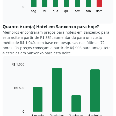
1
O
0
eixo
gráfico
seg
ter
qua
qui
sex
sáb
dom
End
X
of
a
exibindo
interactive
seguir
chart
meses.
exibe
Quanto ​é um(a) Hotel em Sanxenxo para hoje?
O
o
gráfico
Membros encontraram preços para hotéis em Sanxenxo para
preço
tem
esta noite a partir de R$ 351, aumentando para um custo
médio
1
médio de R$ 1.040, com base em pesquisas nas últimas 72
de
eixo
horas. Os preços começam a partir de R$ 903 para um(a) Hotel
um
Y
4 estrelas em Sanxenxo para esta noite.
quarto
exibindo
para
o
R$ 1.000
cada
preço
dia
Bar
Chart
médio
graphic.
chart
da
de
with
semana
um
4
O
quarto
bars.
R$ 500
gráfico
tem
O
1
gráfico
eixo
a
X
seguir
0
exibindo
1 estrela
2 estrelas
3 estrelas
4 estrelas
End