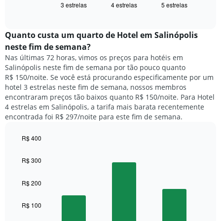
exibindo
3 estrelas
4 estrelas
5 estrelas
exibe
End
dias
of
o
interactive
da
preço
chart
semana.
médio
Quanto custa um quarto de Hotel em Salinópolis
O
de
neste fim de semana?
gráfico
um
Nas últimas 72 horas, vimos os preços para hotéis em
tem
quarto
1
Salinópolis neste fim de semana por tão pouco quanto
para
eixo
R$ 150/noite. Se você está procurando especificamente por um
hoje
Y
hotel 3 estrelas neste fim de semana, nossos membros
e
exibindo
encontraram preços tão baixos quanto R$ 150/noite. Para Hotel
encontrado
o
4 estrelas em Salinópolis, a tarifa mais barata recentemente
nos
preço
encontrada foi R$ 297/noite para este fim de semana.
últimos
médio
3
de
dias,
R$ 400
um
agrupado
Bar
Chart
quarto
pela
graphic.
chart
R$ 300
with
classificação
3
por
bars.
R$ 200
estrelas
O
O
gráfico
R$ 100
gráfico
tem
a