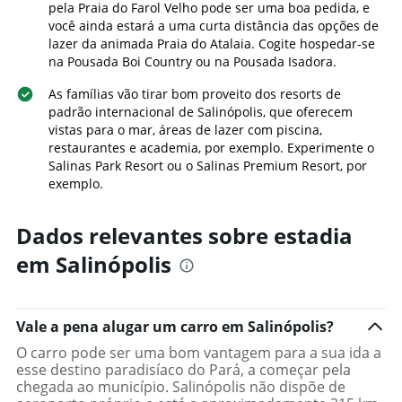
pela Praia do Farol Velho pode ser uma boa pedida, e
neste
o
fim
você ainda estará a uma curta distância das opções de
número
de
lazer da animada Praia do Atalaia. Cogite hospedar-se
de
semana
na Pousada Boi Country ou na Pousada Isadora.
dias
encontrado
antes
nos
As famílias vão tirar bom proveito dos resorts de
da
últimos
padrão internacional de Salinópolis, que oferecem
estadia
3
vistas para o mar, áreas de lazer com piscina,
O
dias
restaurantes e academia, por exemplo. Experimente o
gráfico
Salinas Park Resort ou o Salinas Premium Resort, por
tem
exemplo.
1
eixo
Y
Dados relevantes sobre estadia
exibindo
o
em Salinópolis
preço
médio
de
um
Vale a pena alugar um carro em Salinópolis?
quarto
O carro pode ser uma bom vantagem para a sua ida a
esse destino paradisíaco do Pará, a começar pela
chegada ao município. Salinópolis não dispõe de