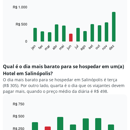
R$ 1.000
Bar
Chart
graphic.
chart
with
R$ 500
12
bars.
0
O
set
out
fev
mai
ago
nov
mar
jun
dez
jan
abr
jul
gráfico
End
of
a
interactive
seguir
chart
exibe
Qual é o dia mais barato para se hospedar em um(a)
o
Hotel em Salinópolis?
preço
O dia mais barato para se hospedar em Salinópolis é terça
médio
(R$ 305). Por outro lado, quarta é o dia que os viajantes devem
de
pagar mais, quando o preço médio da diária é R$ 498.
um
quarto
a
R$ 750
cada
Bar
Chart
mês
graphic.
chart
R$ 500
with
O
7
gráfico
R$ 250
bars.