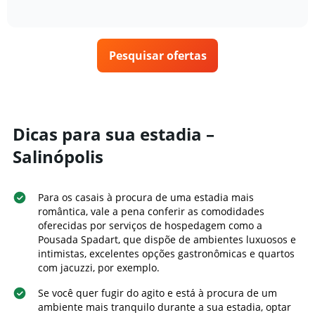
gráfico
of
exibe
encontrado
interactive
tem
como
nos
chart
1
o
últimos
eixo
preço
3
X
Pesquisar ofertas
de
dias
exibindo
um
categorias
quarto
de
varia
hotéis
de
por
acordo
Dicas para sua estadia –
estrelas.
com
O
Salinópolis
a
gráfico
aproximação
tem
da
1
data
Para os casais à procura de uma estadia mais
eixo
de
romântica, vale a pena conferir as comodidades
Y
estadia
oferecidas por serviços de hospedagem como a
exibindo
O
Pousada Spadart, que dispõe de ambientes luxuosos e
o
gráfico
intimistas, excelentes opções gastronômicas e quartos
preço
tem
com jacuzzi, por exemplo.
médio
1
de
eixo
Se você quer fugir do agito e está à procura de um
um
X
ambiente mais tranquilo durante a sua estadia, optar
quarto
exibindo