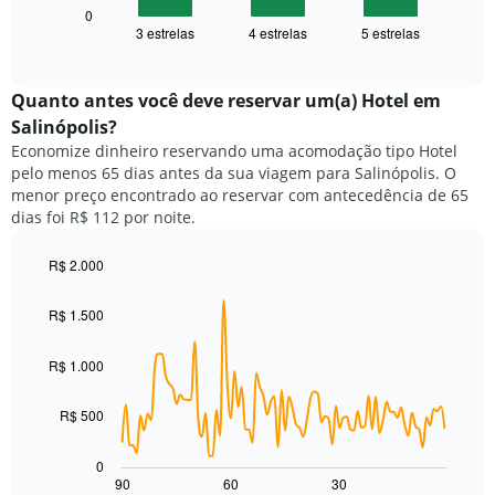
1
seguir
0
eixo
3 estrelas
4 estrelas
5 estrelas
exibe
End
X
of
o
exibindo
interactive
preço
chart
categorias
médio
Quanto antes você deve reservar um(a) Hotel em
de
de
Salinópolis?
hotéis
um
por
Economize dinheiro reservando uma acomodação tipo Hotel
quarto
estrelas.
pelo menos 65 dias antes da sua viagem para Salinópolis. O
neste
O
menor preço encontrado ao reservar com antecedência de 65
fim
gráfico
dias foi R$ 112 por noite.
de
tem
semana
1
encontrado
R$ 2.000
eixo
nos
Line
Chart
Y
graphic.
chart
últimos
exibindo
R$ 1.500
with
3
o
90
dias,
preço
data
R$ 1.000
agrupado
points.
médio
pela
de
classificação
R$ 500
O
um
por
gráfico
quarto
estrelas
a
para
0
O
seguir
hoje
90
60
30
End