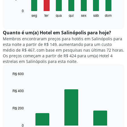
tem
1
O
0
eixo
gráfico
seg
ter
qua
qui
sex
sáb
dom
End
X
of
a
exibindo
interactive
seguir
chart
meses.
exibe
Quanto ​é um(a) Hotel em Salinópolis para hoje?
O
o
gráfico
Membros encontraram preços para hotéis em Salinópolis para
preço
tem
esta noite a partir de R$ 149, aumentando para um custo
médio
1
médio de R$ 467, com base em pesquisas nas últimas 72 horas.
de
eixo
Os preços começam a partir de R$ 424 para um(a) Hotel 4
um
Y
estrelas em Salinópolis para esta noite.
quarto
exibindo
para
o
R$ 600
cada
preço
dia
Bar
Chart
médio
graphic.
chart
da
de
with
semana
R$ 400
um
3
O
quarto
bars.
gráfico
tem
R$ 200
O
1
gráfico
eixo
a
X
seguir
0