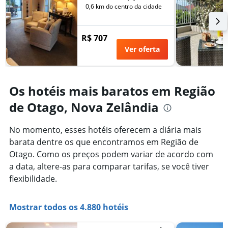
de
0,6 km do centro da cidade
dias
antes
da
R$ 707
estadia
Ver oferta
O
gráfico
tem
1
Os hotéis mais baratos em Região
eixo
Y
de Otago, Nova Zelândia
exibindo
o
preço
No momento, esses hotéis oferecem a diária mais
médio
barata dentre os que encontramos em Região de
de
Otago. Como os preços podem variar de acordo com
um
a data, altere-as para comparar tarifas, se você tiver
quarto
flexibilidade.
Mostrar todos os 4.880 hotéis