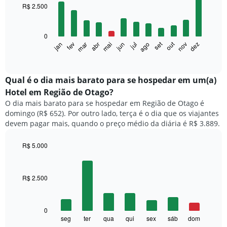
with
R$ 2.500
12
bars.
0
O
set
out
fev
mai
ago
nov
mar
jun
dez
jan
abr
jul
gráfico
End
of
a
interactive
seguir
chart
exibe
Qual é o dia mais barato para se hospedar em um(a)
o
Hotel em Região de Otago?
preço
O dia mais barato para se hospedar em Região de Otago é
médio
domingo (R$ 652). Por outro lado, terça é o dia que os viajantes
de
devem pagar mais, quando o preço médio da diária é R$ 3.889.
um
quarto
a
R$ 5.000
cada
Bar
Chart
mês
graphic.
chart
with
O
R$ 2.500
7
gráfico
bars.
tem
1
O
0
eixo
gráfico
seg
ter
qua
qui
sex
sáb
dom
End
X
of