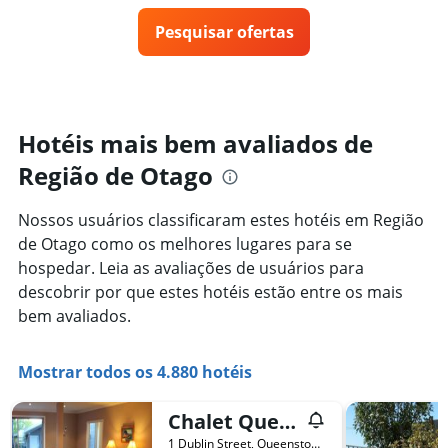
O
preço
gráfico
Pesquisar ofertas
de
tem
um
1
quarto
eixo
varia
Y
de
exibindo
acordo
Hotéis mais bem avaliados de
o
com
preço
Região de Otago
a
médio
aproximação
de
da
um
Nossos usuários classificaram estes hotéis em Região
data
quarto
de Otago como os melhores lugares para se
de
estadia
hospedar. Leia as avaliações de usuários para
O
descobrir por que estes hotéis estão entre os mais
gráfico
bem avaliados.
tem
1
eixo
Mostrar todos os 4.880 hotéis
X
exibindo
o
Chalet Queenstown
número
1 Dublin Street, Queenstown, Nova Zelândia