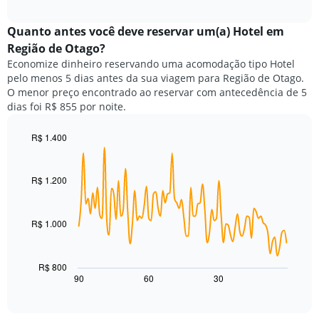
a
exibindo
interactive
seguir
chart
meses.
exibe
Quanto antes você deve reservar um(a) Hotel em
O
o
gráfico
Região de Otago?
preço
tem
Economize dinheiro reservando uma acomodação tipo Hotel
médio
1
pelo menos 5 dias antes da sua viagem para Região de Otago.
de
eixo
O menor preço encontrado ao reservar com antecedência de 5
um
Y
dias foi R$ 855 por noite.
quarto
exibindo
para
o
cada
R$ 1.400
preço
dia
Line
médio
Chart
da
graphic.
chart
de
with
semana
R$ 1.200
um
90
O
quarto
data
gráfico
points.
tem
R$ 1.000
1
O
eixo
gráfico
X
a
R$ 800
exibindo
seguir
90
60
30
End
dias
of
exibe
da
interactive
como
chart
semana.
o