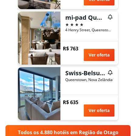
mi-pad Queenstown
4 estrelas
4 Henry Street, Queenstown, Nova Zelândia
R$ 763
Ver oferta
Swiss-Belsuites Pounamu Queenstown
Queenstown, Nova Zelândia
R$ 635
Ver oferta
Todos os 4.880 hotéis em Região de Otago