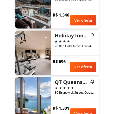
R$ 1.346
Ver oferta
Holiday Inn Queenstown Remarkables Park By IHG
4 estrelas
28 Red Oaks Drive, Frankton, Queenstown, Nova Zelândia
R$ 696
Ver oferta
QT Queenstown
5 estrelas
30 Brunswick Street, Queenstown, Nova Zelândia
R$ 1.301
Ver oferta