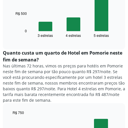
O
bars.
gráfico
tem
R$ 500
O
1
gráfico
eixo
a
X
seguir
0
exibindo
3 estrelas
4 estrelas
5 estrelas
exibe
End
dias
of
o
interactive
da
preço
chart
semana.
médio
Quanto custa um quarto de Hotel em Pomorie neste
O
de
fim de semana?
gráfico
um
Nas últimas 72 horas, vimos os preços para hotéis em Pomorie
tem
quarto
1
neste fim de semana por tão pouco quanto R$ 297/noite. Se
para
eixo
você está procurando especificamente por um hotel 3 estrelas
hoje
Y
neste fim de semana, nossos membros encontraram preços tão
e
exibindo
baixos quanto R$ 297/noite. Para Hotel 4 estrelas em Pomorie, a
encontrado
o
tarifa mais barata recentemente encontrada foi R$ 487/noite
nos
preço
para este fim de semana.
últimos
médio
3
de
dias,
R$ 750
um
agrupado
Bar
Chart
quarto
pela
graphic.
chart
with