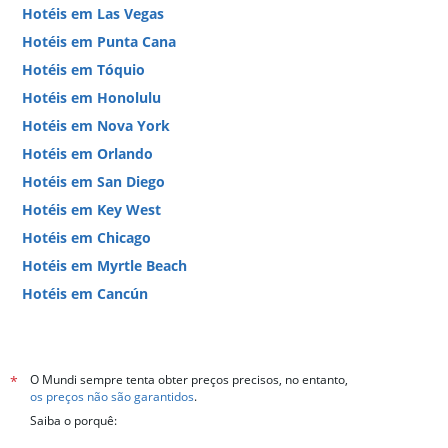
o
Hotéis em Las Vegas
preço
Hotéis em Punta Cana
médio
de
Hotéis em Tóquio
um
Hotéis em Honolulu
quarto
neste
Hotéis em Nova York
fim
Hotéis em Orlando
de
semana
Hotéis em San Diego
encontrado
Hotéis em Key West
nos
últimos
Hotéis em Chicago
3
Hotéis em Myrtle Beach
dias
Hotéis em Cancún
Hotéis em Miami
O Mundi sempre tenta obter preços precisos, no entanto,
*
os preços não são garantidos
.
Saiba o porquê: