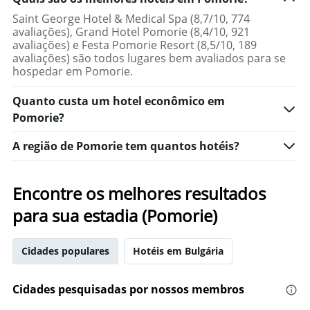
agrupado
médio
pela
Saint George Hotel & Medical Spa (8,7/10, 774
de
classificação
avaliações), Grand Hotel Pomorie (8,4/10, 921
um
por
avaliações) e Festa Pomorie Resort (8,5/10, 189
quarto
estrelas
avaliações) são todos lugares bem avaliados para se
para
O
hospedar em Pomorie.
hoje
gráfico
encontrado
tem
nos
Quanto custa um hotel econômico em
1
últimos
Pomorie?
eixo
3
X
dias
A região de Pomorie tem quantos hotéis?
exibindo
categorias
de
hotéis
Encontre os melhores resultados
por
para sua estadia (Pomorie)
estrelas.
O
gráfico
tem
Cidades populares
Hotéis em Bulgária
1
eixo
Cidades pesquisadas por nossos membros
Y
exibindo