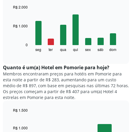
R$ 2.000
Bar
Chart
graphic.
chart
with
R$ 1.000
7
bars.
O
0
gráfico
seg
ter
qua
qui
sex
sáb
dom
End
of
a
interactive
seguir
chart
exibe
Quanto ​é um(a) Hotel em Pomorie para hoje?
o
Membros encontraram preços para hotéis em Pomorie para
preço
esta noite a partir de R$ 283, aumentando para um custo
médio
médio de R$ 897, com base em pesquisas nas últimas 72 horas.
de
Os preços começam a partir de R$ 407 para um(a) Hotel 4
um
estrelas em Pomorie para esta noite.
quarto
para
R$ 1.500
cada
dia
Bar
Chart
graphic.
chart
da
with
semana
R$ 1.000
3