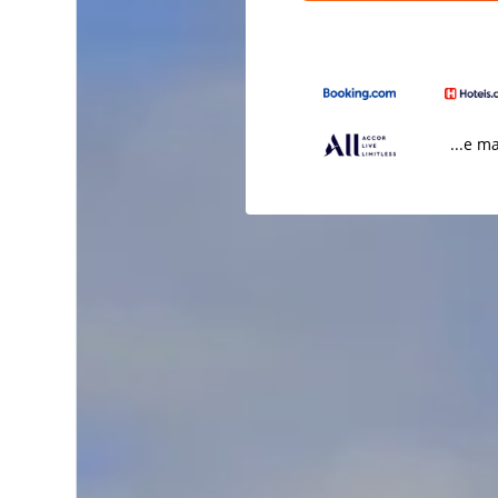
...e m