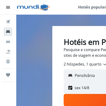
Hotéis popular
Passagens Aéreas
Hospedagens
Hotéis em P
Carros
Pesquise e compare Pen
Pacotes
sites de viagem e econ
Explore
2 hóspedes, 1 quarto
Trips
sex 14/8