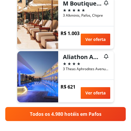
M Boutique Hotel - Designed for Adults
5 estrelas
3 Alkminis, Pafos, Chipre
R$ 1.003
Ver oferta
Aliathon Aegean
4 estrelas
3 Theas Aphrodites Avenue, Pafos, Chipre
R$ 621
Ver oferta
Todos os 4.980 hotéis em Pafos