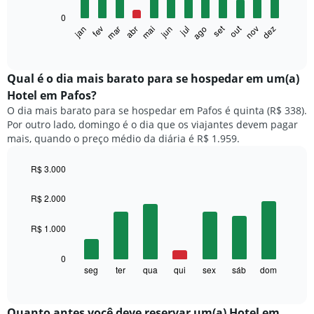
0
O
set
out
fev
mai
ago
nov
mar
jun
dez
jan
abr
jul
gráfico
End
of
a
interactive
seguir
chart
exibe
Qual é o dia mais barato para se hospedar em um(a)
o
Hotel em Pafos?
preço
O dia mais barato para se hospedar em Pafos é quinta (R$ 338).
médio
Por outro lado, domingo é o dia que os viajantes devem pagar
de
mais, quando o preço médio da diária é R$ 1.959.
um
quarto
a
R$ 3.000
cada
Bar
Chart
mês
graphic.
chart
R$ 2.000
with
O
7
gráfico
R$ 1.000
bars.
tem
1
O
0
eixo
gráfico
seg
ter
qua
qui
sex
sáb
dom
End
X
of
a
exibindo
interactive
seguir
chart
meses.
exibe
Quanto antes você deve reservar um(a) Hotel em