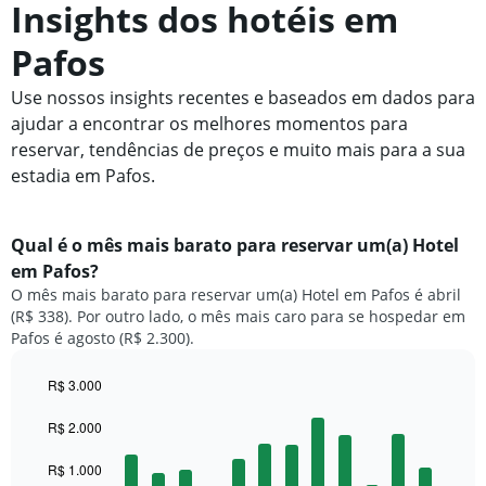
Insights dos hotéis em
Pafos
Use nossos insights recentes e baseados em dados para
ajudar a encontrar os melhores momentos para
reservar, tendências de preços e muito mais para a sua
estadia em Pafos.
Qual é o mês mais barato para reservar um(a) Hotel
em Pafos?
O mês mais barato para reservar um(a) Hotel em Pafos é abril
(R$ 338). Por outro lado, o mês mais caro para se hospedar em
Pafos é agosto (R$ 2.300).
R$ 3.000
Bar
Chart
graphic.
chart
R$ 2.000
with
12
R$ 1.000
bars.