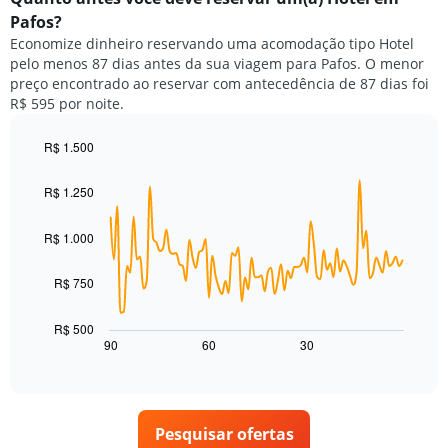
O
o
gráfico
Pafos?
preço
tem
Economize dinheiro reservando uma acomodação tipo Hotel
médio
1
pelo menos 87 dias antes da sua viagem para Pafos. O menor
de
eixo
preço encontrado ao reservar com antecedência de 87 dias foi
um
Y
R$ 595 por noite.
quarto
exibindo
para
o
cada
R$ 1.500
preço
dia
Line
médio
Chart
da
graphic.
chart
de
R$ 1.250
with
semana
um
90
O
quarto
data
R$ 1.000
gráfico
points.
tem
1
R$ 750
O
eixo
gráfico
X
a
R$ 500
exibindo
seguir
90
60
30
End
dias
of
exibe
da
interactive
como
chart
semana.
o
O
preço
gráfico
Pesquisar ofertas
de