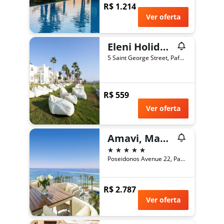
R$ 1.214
Ver oferta
Eleni Holiday Resort
5 Saint George Street, Pafos, Chipre
R$ 559
Ver oferta
Amavi, Madefortwo Hotels - Paphos
5 estrelas
Poseidonos Avenue 22, Pafos, Chipre
R$ 2.787
Ver oferta