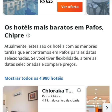
R$ 625
da
Ver oferta
estadia
O
gráfico
tem
Os hotéis mais baratos em Pafos,
1
eixo
Chipre
Y
exibindo
Atualmente, estes são os hotéis com as menores
o
preço
tarifas que encontramos em Pafos para as datas
médio
selecionadas. Se você tiver flexibilidade, altere as
de
datas selecionadas e compare preços.
um
quarto
Mostrar todos os 4.980 hotéis
Chloraka Terrace Apartments
Pafos, Chipre
4,1 km do centro da cidade