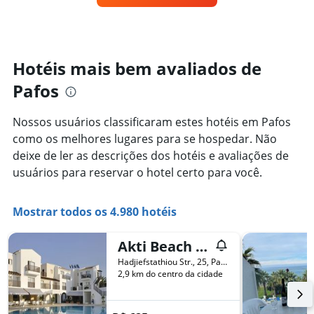
tem
um
1
quarto
eixo
varia
Y
de
exibindo
acordo
Hotéis mais bem avaliados de
o
com
preço
Pafos
a
médio
aproximação
de
da
um
Nossos usuários classificaram estes hotéis em Pafos
data
quarto
como os melhores lugares para se hospedar. Não
de
estadia
deixe de ler as descrições dos hotéis e avaliações de
O
usuários para reservar o hotel certo para você.
gráfico
tem
1
Mostrar todos os 4.980 hotéis
eixo
X
Akti Beach Hotel & Village Resort
exibindo
o
Hadjiefstathiou Str., 25, Pafos, Chipre
número
2,9 km do centro da cidade
de
dias
antes