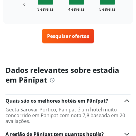
1
seguir
0
eixo
3 estrelas
4 estrelas
5 estrelas
exibe
End
X
of
o
exibindo
interactive
preço
chart
categorias
médio
de
de
hotéis
Pesquisar ofertas
um
por
quarto
estrelas.
neste
O
fim
gráfico
de
tem
semana
Dados relevantes sobre estadia
1
encontrado
eixo
em Pānīpat
nos
Y
últimos
exibindo
3
o
dias,
preço
Quais são os melhores hotéis em Pānīpat?
agrupado
médio
pela
Geeta Sarovar Portico, Panipat é um hotel muito
de
classificação
concorrido em Pānīpat com nota 7,8 baseada em 20
um
por
avaliações.
quarto
estrelas
para
O
hoje
A região de Pānīpat tem quantos hotéis?