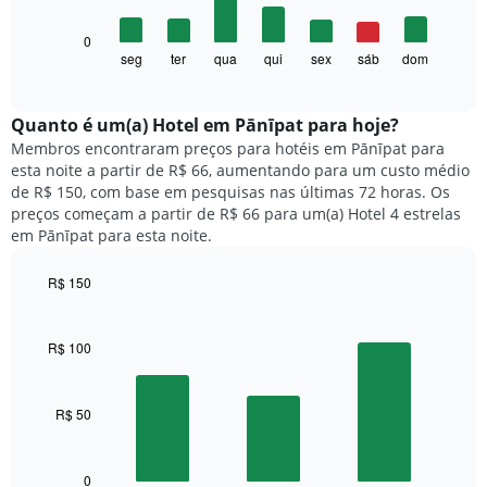
tem
1
O
0
eixo
gráfico
seg
ter
qua
qui
sex
sáb
dom
End
X
of
a
exibindo
interactive
seguir
chart
meses.
exibe
Quanto ​é um(a) Hotel em Pānīpat para hoje?
O
o
gráfico
Membros encontraram preços para hotéis em Pānīpat para
preço
tem
esta noite a partir de R$ 66, aumentando para um custo médio
médio
1
de R$ 150, com base em pesquisas nas últimas 72 horas. Os
de
eixo
preços começam a partir de R$ 66 para um(a) Hotel 4 estrelas
um
Y
em Pānīpat para esta noite.
quarto
exibindo
para
o
R$ 150
cada
preço
dia
Bar
Chart
médio
graphic.
chart
da
de
with
semana
R$ 100
um
3
O
quarto
bars.
gráfico
tem
R$ 50
O
1
gráfico
eixo
a
X
seguir
0