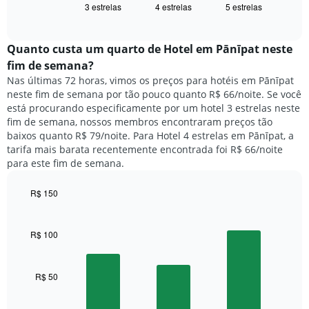
exibindo
3 estrelas
4 estrelas
5 estrelas
exibe
End
dias
of
o
interactive
da
preço
chart
semana.
médio
Quanto custa um quarto de Hotel em Pānīpat neste
O
de
fim de semana?
gráfico
um
Nas últimas 72 horas, vimos os preços para hotéis em Pānīpat
tem
quarto
1
neste fim de semana por tão pouco quanto R$ 66/noite. Se você
para
eixo
está procurando especificamente por um hotel 3 estrelas neste
hoje
Y
fim de semana, nossos membros encontraram preços tão
e
exibindo
baixos quanto R$ 79/noite. Para Hotel 4 estrelas em Pānīpat, a
encontrado
o
tarifa mais barata recentemente encontrada foi R$ 66/noite
nos
preço
para este fim de semana.
últimos
médio
3
de
dias,
R$ 150
um
agrupado
Bar
Chart
quarto
pela
graphic.
chart
with
classificação
R$ 100
3
por
bars.
estrelas
O
R$ 50
O
gráfico
gráfico
tem
a