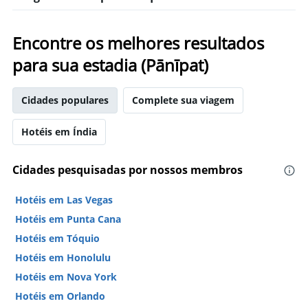
gráfico
encontrado
tem
nos
1
últimos
Encontre os melhores resultados
eixo
3
X
dias
para sua estadia (Pānīpat)
exibindo
categorias
de
Cidades populares
Complete sua viagem
hotéis
por
estrelas.
Hotéis em Índia
O
gráfico
Cidades pesquisadas por nossos membros
tem
1
eixo
Hotéis em Las Vegas
Y
Hotéis em Punta Cana
exibindo
o
Hotéis em Tóquio
preço
Hotéis em Honolulu
médio
de
Hotéis em Nova York
um
Hotéis em Orlando
quarto