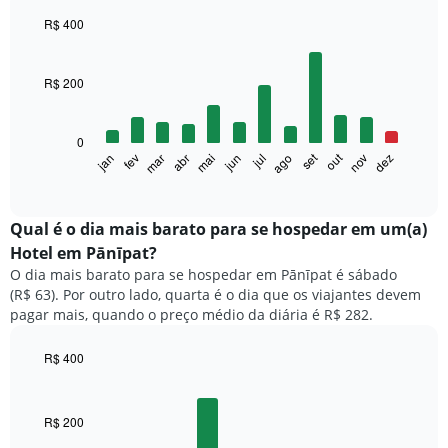
R$ 400
Bar
Chart
graphic.
chart
with
R$ 200
12
bars.
0
O
out
set
fev
mai
ago
nov
jan
abr
jul
mar
jun
dez
gráfico
End
of
a
interactive
seguir
chart
exibe
Qual é o dia mais barato para se hospedar em um(a)
o
Hotel em Pānīpat?
preço
O dia mais barato para se hospedar em Pānīpat é sábado
médio
(R$ 63). Por outro lado, quarta é o dia que os viajantes devem
de
pagar mais, quando o preço médio da diária é R$ 282.
um
quarto
a
R$ 400
cada
Bar
Chart
mês
graphic.
chart
with
O
R$ 200
7
gráfico
bars.