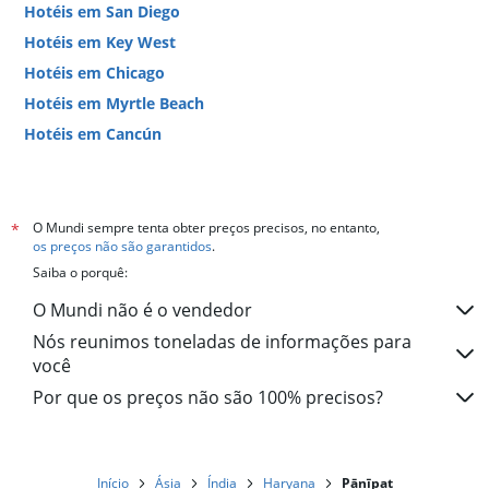
neste
Hotéis em San Diego
fim
Hotéis em Key West
de
semana
Hotéis em Chicago
encontrado
Hotéis em Myrtle Beach
nos
Hotéis em Cancún
últimos
3
Hotéis em Miami
dias
O Mundi sempre tenta obter preços precisos, no entanto,
*
os preços não são garantidos
.
Saiba o porquê:
O Mundi não é o vendedor
Nós reunimos toneladas de informações para
você
Por que os preços não são 100% precisos?
Início
Ásia
Índia
Haryana
Pānīpat