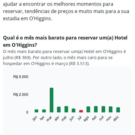
ajudar a encontrar os melhores momentos para
reservar, tendências de preços e muito mais para a sua
estadia em O'Higgins.
Qual é o mês mais barato para reservar um(a) Hotel
em O'Higgins?
O mês mais barato para reservar um(a) Hotel em O'Higgins é
julho (R$ 369). Por outro lado, o mês mais caro para se
hospedar em O'Higgins é março (R$ 3.513).
R$ 5.000
Bar
Chart
graphic.
chart
with
R$ 2.500
12
bars.
0
O
set
out
fev
mai
ago
nov
mar
jun
dez
jan
abr
jul
gráfico
End
of
a
interactive
seguir
chart