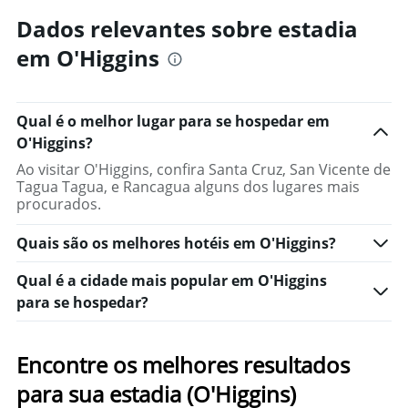
1
Dados relevantes sobre estadia
eixo
Y
em O'Higgins
exibindo
o
preço
médio
Qual é o melhor lugar para se hospedar em
de
O'Higgins?
um
quarto
Ao visitar O'Higgins, confira Santa Cruz, San Vicente de
Tagua Tagua, e Rancagua alguns dos lugares mais
procurados.
Quais são os melhores hotéis em O'Higgins?
Qual é a cidade mais popular em O'Higgins
para se hospedar?
Encontre os melhores resultados
para sua estadia (O'Higgins)