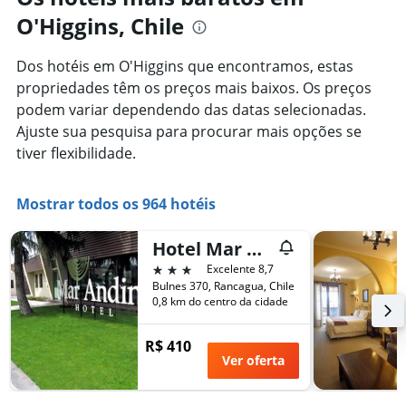
com
preço
O'Higgins, Chile
a
médio
aproximação
de
da
um
Dos hotéis em O'Higgins que encontramos, estas
data
quarto
propriedades têm os preços mais baixos. Os preços
de
estadia
podem variar dependendo das datas selecionadas.
O
Ajuste sua pesquisa para procurar mais opções se
gráfico
tiver flexibilidade.
tem
1
eixo
Mostrar todos os 964 hotéis
X
exibindo
o
Hotel Mar Andino
número
3 estrelas
Excelente 8,7
de
Bulnes 370, Rancagua, Chile
dias
0,8 km do centro da cidade
antes
da
R$ 410
estadia
Ver oferta
O
gráfico
tem