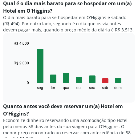
exibe
Qual é o dia mais barato para se hospedar em um(a)
o
Hotel em O'Higgins?
preço
O dia mais barato para se hospedar em O'Higgins é sábado
médio
(R$ 494). Por outro lado, segunda é o dia que os viajantes
de
devem pagar mais, quando o preço médio da diária é R$ 3.513.
um
quarto
a
R$ 4.000
cada
Bar
Chart
mês
graphic.
chart
with
O
R$ 2.000
7
gráfico
bars.
tem
1
O
0
eixo
gráfico
seg
ter
qua
qui
sex
sáb
dom
End
X
of
a
exibindo
interactive
seguir
chart
meses.
exibe
Quanto antes você deve reservar um(a) Hotel em
O
o
gráfico
O'Higgins?
preço
tem
Economize dinheiro reservando uma acomodação tipo Hotel
médio
1
pelo menos 58 dias antes da sua viagem para O'Higgins. O
de
eixo
menor preço encontrado ao reservar com antecedência de 58
um
Y