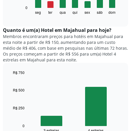
1
O
0
eixo
gráfico
seg
ter
qua
qui
sex
sáb
dom
End
X
of
a
exibindo
interactive
seguir
chart
meses.
exibe
Quanto ​é um(a) Hotel em Majahual para hoje?
O
o
gráfico
Membros encontraram preços para hotéis em Majahual para
preço
tem
esta noite a partir de R$ 150, aumentando para um custo
médio
1
médio de R$ 406, com base em pesquisas nas últimas 72 horas.
de
eixo
Os preços começam a partir de R$ 556 para um(a) Hotel 4
um
Y
estrelas em Majahual para esta noite.
quarto
exibindo
para
o
R$ 750
cada
preço
dia
Bar
Chart
médio
graphic.
chart
da
de
with
semana
R$ 500
um
2
O
quarto
bars.
gráfico
tem
R$ 250
O
1
gráfico
eixo
a
X
seguir
0
exibindo
3 estrelas
4 estrelas
End