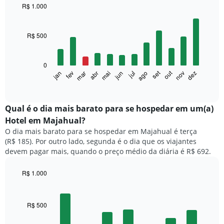
R$ 1.000
Bar
Chart
graphic.
chart
with
R$ 500
12
bars.
0
O
set
out
fev
mai
ago
nov
mar
jun
dez
jan
abr
jul
gráfico
End
of
a
interactive
seguir
chart
exibe
Qual é o dia mais barato para se hospedar em um(a)
o
Hotel em Majahual?
preço
O dia mais barato para se hospedar em Majahual é terça
médio
(R$ 185). Por outro lado, segunda é o dia que os viajantes
de
devem pagar mais, quando o preço médio da diária é R$ 692.
um
quarto
a
R$ 1.000
cada
Bar
Chart
mês
graphic.
chart
with
O
R$ 500
7
gráfico
bars.
tem