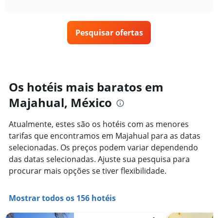
interactive
tem
como
nos
chart
1
o
últimos
eixo
preço
3
X
Pesquisar ofertas
de
dias
exibindo
um
categorias
quarto
de
varia
hotéis
de
por
acordo
Os hotéis mais baratos em
estrelas.
com
O
Majahual, México
a
gráfico
aproximação
tem
da
Atualmente, estes são os hotéis com as menores
1
data
eixo
tarifas que encontramos em Majahual para as datas
de
Y
estadia
selecionadas. Os preços podem variar dependendo
exibindo
O
das datas selecionadas. Ajuste sua pesquisa para
o
gráfico
procurar mais opções se tiver flexibilidade.
preço
tem
médio
1
de
eixo
Mostrar todos os 156 hotéis
um
X
quarto
exibindo
neste