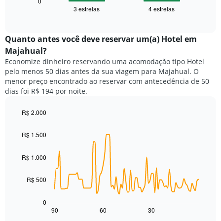
seguir
0
eixo
3 estrelas
4 estrelas
exibe
End
X
of
o
exibindo
interactive
preço
chart
categorias
médio
Quanto antes você deve reservar um(a) Hotel em
de
de
Majahual?
hotéis
um
por
Economize dinheiro reservando uma acomodação tipo Hotel
quarto
estrelas.
pelo menos 50 dias antes da sua viagem para Majahual. O
neste
O
menor preço encontrado ao reservar com antecedência de 50
fim
gráfico
dias foi R$ 194 por noite.
de
tem
semana
1
encontrado
R$ 2.000
eixo
nos
Line
Chart
Y
graphic.
chart
últimos
exibindo
R$ 1.500
with
3
o
90
dias,
preço
data
R$ 1.000
agrupado
points.
médio
pela
de
classificação
R$ 500
O
um
por
gráfico
quarto
estrelas
a
para
0
O
seguir
hoje
90
60
30
End
gráfico
of
exibe
encontrado