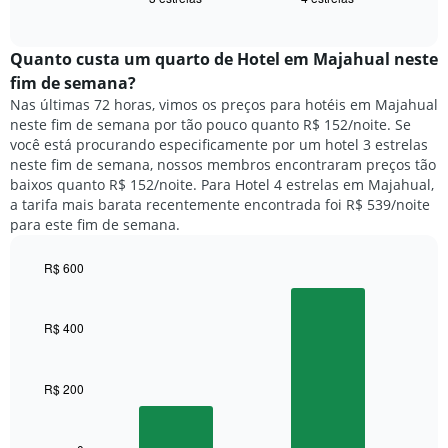
exibe
dias
of
o
interactive
da
preço
chart
semana.
médio
Quanto custa um quarto de Hotel em Majahual neste
O
de
fim de semana?
gráfico
um
Nas últimas 72 horas, vimos os preços para hotéis em Majahual
tem
quarto
1
neste fim de semana por tão pouco quanto R$ 152/noite. Se
para
eixo
você está procurando especificamente por um hotel 3 estrelas
hoje
Y
neste fim de semana, nossos membros encontraram preços tão
e
exibindo
baixos quanto R$ 152/noite. Para Hotel 4 estrelas em Majahual,
encontrado
o
a tarifa mais barata recentemente encontrada foi R$ 539/noite
nos
preço
para este fim de semana.
últimos
médio
3
de
dias,
R$ 600
um
agrupado
Bar
Chart
quarto
pela
graphic.
chart
with
classificação
R$ 400
2
por
bars.
estrelas
O
R$ 200
O
gráfico
gráfico
tem
a
1