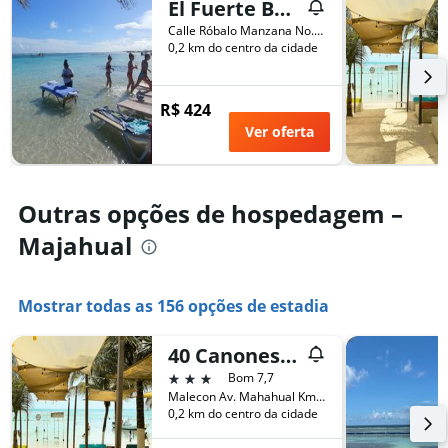
o
El Fuerte Beach Resort
fim
número
Calle Róbalo Manzana No. 16 Lote 01, Majahual, Quintana Roo, México
de
de
0,2 km do centro da cidade
semana
dias
encontrado
antes
nos
da
R$ 424
últimos
estadia
3
Ver oferta
O
dias
gráfico
tem
1
Outras opções de hospedagem –
eixo
Y
Majahual
exibindo
o
preço
Mostrar todas as 156 opções de estadia
médio
de
um
40 Canones Hotel
quarto
3 estrelas
Bom 7,7
Malecon Av. Mahahual Km 1.5, Majahual, Quintana Roo, México
0,2 km do centro da cidade