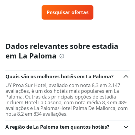
o
O
preço
gráfico
Pesquisar ofertas
de
tem
um
1
quarto
eixo
varia
Y
de
exibindo
acordo
Dados relevantes sobre estadia
o
com
preço
em La Paloma
a
médio
aproximação
de
da
um
data
quarto
Quais são os melhores hotéis em La Paloma?
de
estadia
UY Proa Sur Hotel, avaliado com nota 8,3 em 2.147
O
avaliações, é um dos hotéis mais populares em La
gráfico
Paloma. Outras das principais opções de estadia
tem
incluem Hotel La Casona, com nota média 8,3 em 489
1
avaliações e La Paloma/Hotel Palma De Mallorca, com
eixo
nota 8,2 em 834 avaliações.
X
exibindo
A região de La Paloma tem quantos hotéis?
o
número