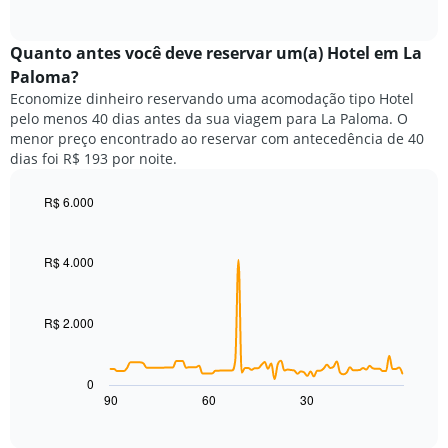
of
a
exibindo
interactive
seguir
chart
meses.
exibe
Quanto antes você deve reservar um(a) Hotel em La
O
o
gráfico
Paloma?
preço
tem
Economize dinheiro reservando uma acomodação tipo Hotel
médio
1
pelo menos 40 dias antes da sua viagem para La Paloma. O
de
eixo
menor preço encontrado ao reservar com antecedência de 40
um
Y
dias foi R$ 193 por noite.
quarto
exibindo
para
o
cada
R$ 6.000
preço
dia
Line
médio
Chart
da
graphic.
chart
de
with
semana
R$ 4.000
um
90
O
quarto
data
gráfico
points.
tem
R$ 2.000
1
O
eixo
gráfico
X
a
0
exibindo
seguir
90
60
30
End
dias
of
exibe
da
interactive
como
chart
semana.