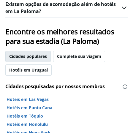
Existem opções de acomodação além de hotéis
de
dias
em La Paloma?
antes
da
estadia
Encontre os melhores resultados
O
gráfico
para sua estadia (La Paloma)
tem
1
eixo
Cidades populares
Complete sua viagem
Y
exibindo
Hotéis em Uruguai
o
preço
médio
Cidades pesquisadas por nossos membros
de
um
Hotéis em Las Vegas
quarto
Hotéis em Punta Cana
Hotéis em Tóquio
Hotéis em Honolulu
Hotéis em Nova York