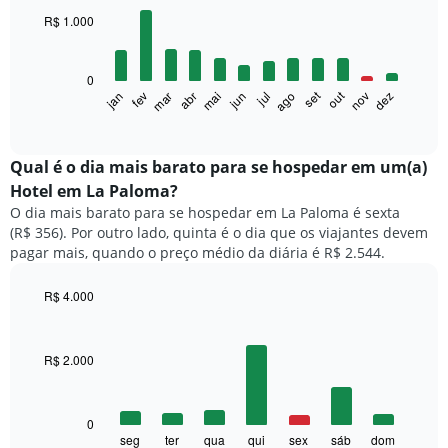
with
R$ 1.000
12
bars.
0
O
set
out
fev
mai
ago
nov
mar
jun
dez
jan
abr
jul
gráfico
End
of
a
interactive
seguir
chart
exibe
Qual é o dia mais barato para se hospedar em um(a)
o
Hotel em La Paloma?
preço
O dia mais barato para se hospedar em La Paloma é sexta
médio
(R$ 356). Por outro lado, quinta é o dia que os viajantes devem
de
pagar mais, quando o preço médio da diária é R$ 2.544.
um
quarto
a
R$ 4.000
cada
Bar
Chart
mês
graphic.
chart
with
O
R$ 2.000
7
gráfico
bars.
tem
1
O
0
eixo
gráfico
seg
ter
qua
qui
sex
sáb
dom
End
X