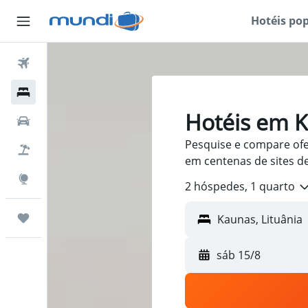
Hotéis po
Passagens Aéreas
Hospedagens
Hotéis em K
Carros
Pesquise e compare ofer
Pacotes
em centenas de sites d
Explore
2 hóspedes, 1 quarto
Trips
sáb 15/8