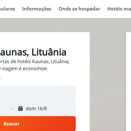
pulares
Informações
Onde se hospedar
Hotéis ma
aunas, Lituânia
tas de hotéis Kaunas, Lituânia,
e viagem e economize.
-
dom 16/8
Buscar