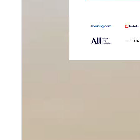
...e m