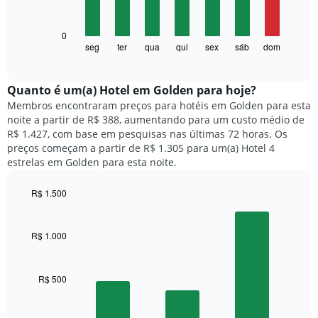
bars.
tem
1
O
0
eixo
gráfico
seg
ter
qua
qui
sex
sáb
dom
End
X
of
a
exibindo
interactive
seguir
chart
meses.
exibe
Quanto ​é um(a) Hotel em Golden para hoje?
O
o
gráfico
Membros encontraram preços para hotéis em Golden para esta
preço
tem
noite a partir de R$ 388, aumentando para um custo médio de
médio
1
R$ 1.427, com base em pesquisas nas últimas 72 horas. Os
de
eixo
preços começam a partir de R$ 1.305 para um(a) Hotel 4
um
Y
estrelas em Golden para esta noite.
quarto
exibindo
para
o
R$ 1.500
cada
preço
dia
Bar
Chart
médio
graphic.
chart
da
de
with
semana
R$ 1.000
um
3
O
quarto
bars.
gráfico
tem
R$ 500
O
1
gráfico
eixo
a
X