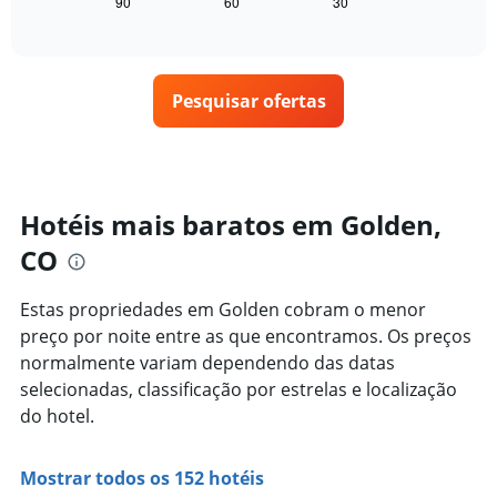
seguir
hoje
90
60
30
End
gráfico
of
exibe
encontrado
interactive
tem
como
nos
chart
1
o
últimos
eixo
preço
3
X
Pesquisar ofertas
de
dias
exibindo
um
categorias
quarto
de
varia
hotéis
de
por
acordo
Hotéis mais baratos em Golden,
estrelas.
com
O
CO
a
gráfico
aproximação
tem
da
Estas propriedades em Golden cobram o menor
1
data
eixo
preço por noite entre as que encontramos. Os preços
de
Y
estadia
normalmente variam dependendo das datas
exibindo
O
selecionadas, classificação por estrelas e localização
o
gráfico
do hotel.
preço
tem
médio
1
de
eixo
Mostrar todos os 152 hotéis
um
X