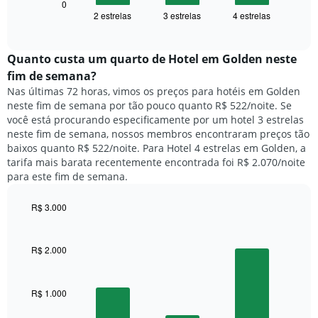
seguir
0
exibindo
2 estrelas
3 estrelas
4 estrelas
exibe
End
dias
of
o
interactive
da
preço
chart
semana.
médio
Quanto custa um quarto de Hotel em Golden neste
O
de
fim de semana?
gráfico
um
Nas últimas 72 horas, vimos os preços para hotéis em Golden
tem
quarto
1
neste fim de semana por tão pouco quanto R$ 522/noite. Se
para
eixo
você está procurando especificamente por um hotel 3 estrelas
hoje
Y
neste fim de semana, nossos membros encontraram preços tão
e
exibindo
baixos quanto R$ 522/noite. Para Hotel 4 estrelas em Golden, a
encontrado
o
tarifa mais barata recentemente encontrada foi R$ 2.070/noite
nos
preço
para este fim de semana.
últimos
médio
3
de
dias,
R$ 3.000
um
agrupado
Bar
Chart
quarto
pela
graphic.
chart
with
classificação
R$ 2.000
3
por
bars.
estrelas
O
R$ 1.000
O
gráfico
gráfico
tem