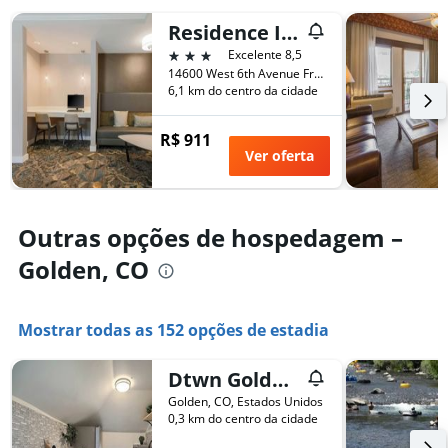
quarto
exibindo
neste
o
Residence Inn by Marriott Denver Golden/Red Rocks
fim
número
3 estrelas
Excelente 8,5
de
de
14600 West 6th Avenue Frontage Road, Golden, CO, Estados Unidos
semana
dias
6,1 km do centro da cidade
encontrado
antes
nos
da
últimos
R$ 911
estadia
3
Ver oferta
O
dias
gráfico
tem
1
Outras opções de hospedagem –
eixo
Y
Golden, CO
exibindo
o
preço
Mostrar todas as 152 opções de estadia
médio
de
um
Dtwn Golden Apt 9 Mi to Red Rocks Amphitheater!
quarto
Golden, CO, Estados Unidos
0,3 km do centro da cidade