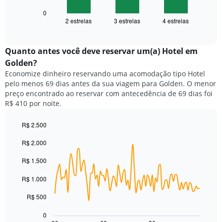
a
1
seguir
0
eixo
2 estrelas
3 estrelas
4 estrelas
exibe
End
X
of
o
exibindo
interactive
preço
chart
categorias
médio
Quanto antes você deve reservar um(a) Hotel em
de
de
Golden?
hotéis
um
por
Economize dinheiro reservando uma acomodação tipo Hotel
quarto
estrelas.
pelo menos 69 dias antes da sua viagem para Golden. O menor
neste
O
preço encontrado ao reservar com antecedência de 69 dias foi
fim
gráfico
R$ 410 por noite.
de
tem
semana
1
encontrado
R$ 2.500
eixo
nos
Line
Chart
Y
R$ 2.000
graphic.
chart
últimos
exibindo
with
3
o
90
R$ 1.500
dias,
preço
data
agrupado
points.
médio
R$ 1.000
pela
de
classificação
O
um
R$ 500
por
gráfico
quarto
estrelas
a
para
0
O