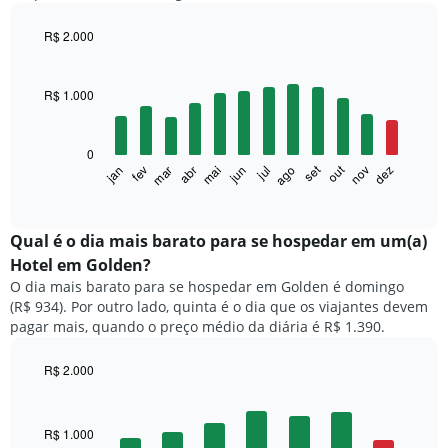
R$ 2.000
Bar
Chart
graphic.
chart
with
R$ 1.000
12
bars.
0
O
set
out
fev
mai
ago
nov
mar
jun
dez
jan
abr
jul
gráfico
End
of
a
interactive
seguir
chart
exibe
Qual é o dia mais barato para se hospedar em um(a)
o
Hotel em Golden?
preço
O dia mais barato para se hospedar em Golden é domingo
médio
(R$ 934). Por outro lado, quinta é o dia que os viajantes devem
de
pagar mais, quando o preço médio da diária é R$ 1.390.
um
quarto
a
R$ 2.000
cada
Bar
Chart
mês
graphic.
chart
with
O
R$ 1.000
7
gráfico