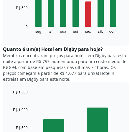
with
R$ 500
7
bars.
O
0
gráfico
seg
ter
qua
qui
sex
sáb
dom
End
of
a
interactive
seguir
chart
exibe
Quanto ​é um(a) Hotel em Digby para hoje?
o
Membros encontraram preços para hotéis em Digby para esta
preço
noite a partir de R$ 757, aumentando para um custo médio de
médio
R$ 894, com base em pesquisas nas últimas 72 horas. Os
de
preços começam a partir de R$ 1.077 para um(a) Hotel 4
um
estrelas em Digby para esta noite.
quarto
para
R$ 1.500
cada
dia
Bar
Chart
graphic.
chart
da
with
semana
R$ 1.000
2
O
bars.
gráfico
tem
R$ 500
O
1