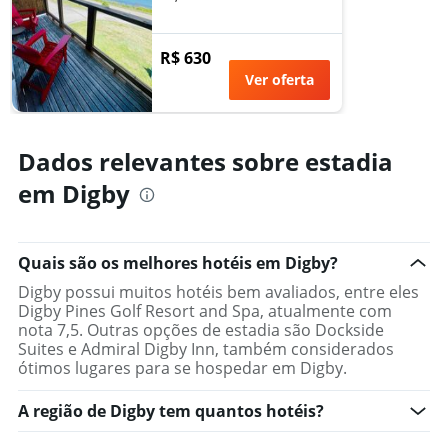
gráfico
tem
1
R$ 630
eixo
Ver oferta
X
exibindo
categorias
de
Dados relevantes sobre estadia
hotéis
por
em Digby
estrelas.
O
gráfico
tem
Quais são os melhores hotéis em Digby?
1
Digby possui muitos hotéis bem avaliados, entre eles
eixo
Digby Pines Golf Resort and Spa, atualmente com
Y
nota 7,5. Outras opções de estadia são Dockside
exibindo
Suites e Admiral Digby Inn, também considerados
o
ótimos lugares para se hospedar em Digby.
preço
médio
A região de Digby tem quantos hotéis?
de
um