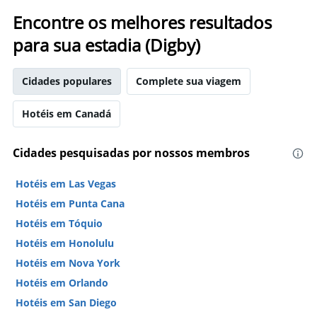
quarto
para
Encontre os melhores resultados
hoje
para sua estadia (Digby)
encontrado
nos
últimos
Cidades populares
Complete sua viagem
3
dias
Hotéis em Canadá
Cidades pesquisadas por nossos membros
Hotéis em Las Vegas
Hotéis em Punta Cana
Hotéis em Tóquio
Hotéis em Honolulu
Hotéis em Nova York
Hotéis em Orlando
Hotéis em San Diego