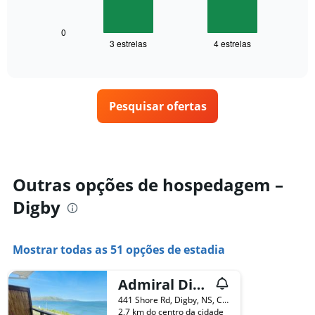
gráfico
eixo
a
X
seguir
0
exibindo
3 estrelas
4 estrelas
exibe
End
dias
of
o
interactive
da
preço
chart
semana.
médio
O
de
Pesquisar ofertas
gráfico
um
tem
quarto
1
para
eixo
hoje
Y
e
exibindo
encontrado
Outras opções de hospedagem –
o
nos
preço
Digby
últimos
médio
3
de
dias,
um
agrupado
Mostrar todas as 51 opções de estadia
quarto
pela
classificação
Admiral Digby Inn
por
estrelas
441 Shore Rd, Digby, NS, Canadá
O
2,7 km do centro da cidade