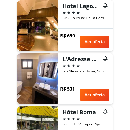
Hotel Lagon 2
4 estrelas
BP3115 Route De La Corniche Est Dakar Senegal, Dakar, Senegal
R$ 699
Ver oferta
L'Adresse Dakar
4 estrelas
Les Almadies, Dakar, Senegal
R$ 531
Ver oferta
Hôtel Boma
4 estrelas
Route de l'Aeroport Ngor Almadies, Dakar, Senegal