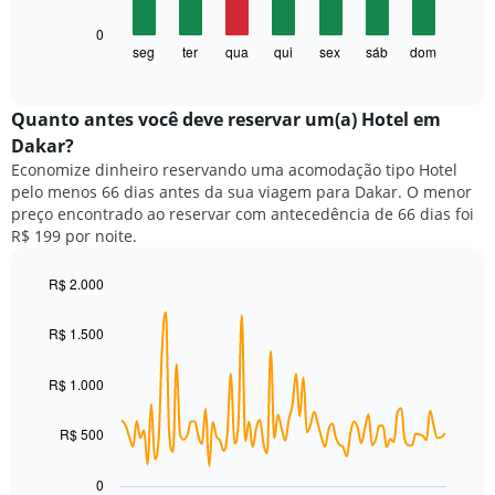
1
O
0
eixo
gráfico
seg
ter
qua
qui
sex
sáb
dom
End
X
of
a
exibindo
interactive
seguir
chart
meses.
exibe
Quanto antes você deve reservar um(a) Hotel em
O
o
gráfico
Dakar?
preço
tem
Economize dinheiro reservando uma acomodação tipo Hotel
médio
1
pelo menos 66 dias antes da sua viagem para Dakar. O menor
de
eixo
preço encontrado ao reservar com antecedência de 66 dias foi
um
Y
R$ 199 por noite.
quarto
exibindo
para
o
cada
R$ 2.000
preço
dia
Line
médio
Chart
da
graphic.
chart
de
R$ 1.500
with
semana
um
90
O
quarto
data
R$ 1.000
gráfico
points.
tem
1
R$ 500
O
eixo
gráfico
X
a
0
exibindo