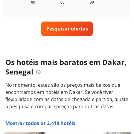
seguir
90
60
30
End
dias
of
exibe
da
interactive
como
chart
semana.
o
O
preço
gráfico
Pesquisar ofertas
de
tem
um
1
quarto
eixo
varia
Y
de
exibindo
acordo
Os hotéis mais baratos em Dakar,
o
com
preço
Senegal
a
médio
aproximação
de
da
um
No momento, estes são os preços mais baixos que
data
quarto
encontramos em hotéis em Dakar. Se você tiver
de
estadia
flexibilidade com as datas de chegada e partida, ajuste
O
a pesquisa e compare preços para outras datas.
gráfico
tem
1
Mostrar todos os 2.418 hotéis
eixo
X