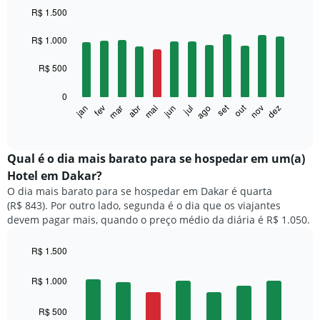
R$ 1.500
Bar
Chart
graphic.
chart
R$ 1.000
with
12
R$ 500
bars.
0
O
set
out
fev
mai
ago
nov
mar
jun
dez
jan
abr
jul
gráfico
End
of
a
interactive
seguir
chart
exibe
Qual é o dia mais barato para se hospedar em um(a)
o
Hotel em Dakar?
preço
O dia mais barato para se hospedar em Dakar é quarta
médio
(R$ 843). Por outro lado, segunda é o dia que os viajantes
de
devem pagar mais, quando o preço médio da diária é R$ 1.050.
um
quarto
a
R$ 1.500
cada
Bar
Chart
mês
graphic.
chart
R$ 1.000
with
O
7
gráfico
R$ 500
bars.
tem