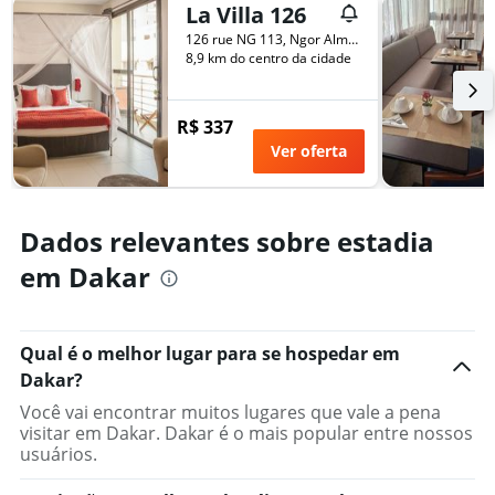
La Villa 126
exibindo
o
126 rue NG 113, Ngor Almadies, Dakar, Senegal
número
8,9 km do centro da cidade
de
dias
antes
R$ 337
da
Ver oferta
estadia
O
gráfico
tem
Dados relevantes sobre estadia
1
eixo
em Dakar
Y
exibindo
o
preço
Qual é o melhor lugar para se hospedar em
médio
Dakar?
de
Você vai encontrar muitos lugares que vale a pena
um
visitar em Dakar. Dakar é o mais popular entre nossos
quarto
usuários.