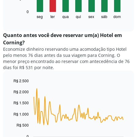
tem
1
O
0
eixo
gráfico
seg
ter
qua
qui
sex
sáb
dom
End
X
of
a
exibindo
interactive
seguir
chart
meses.
exibe
Quanto antes você deve reservar um(a) Hotel em
O
o
gráfico
Corning?
preço
tem
Economize dinheiro reservando uma acomodação tipo Hotel
médio
1
pelo menos 76 dias antes da sua viagem para Corning. O
de
eixo
menor preço encontrado ao reservar com antecedência de 76
um
Y
dias foi R$ 531 por noite.
quarto
exibindo
para
o
cada
R$ 2.500
preço
dia
Line
médio
Chart
da
R$ 2.000
graphic.
chart
de
with
semana
um
90
R$ 1.500
O
quarto
data
gráfico
points.
R$ 1.000
tem
1
O
R$ 500
eixo
gráfico
X
a
0