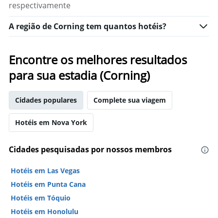
X
respectivamente
exibindo
o
A região de Corning tem quantos hotéis?
número
de
dias
antes
Encontre os melhores resultados
da
para sua estadia (Corning)
estadia
O
gráfico
Cidades populares
Complete sua viagem
tem
1
eixo
Hotéis em Nova York
Y
exibindo
o
Cidades pesquisadas por nossos membros
preço
médio
Hotéis em Las Vegas
de
Hotéis em Punta Cana
um
quarto
Hotéis em Tóquio
Hotéis em Honolulu