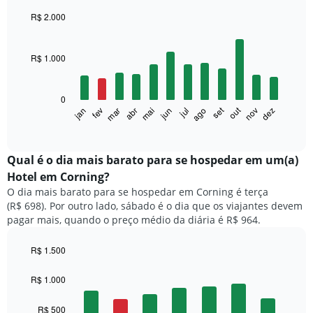
R$ 2.000
Bar
Chart
graphic.
chart
with
R$ 1.000
12
bars.
0
O
set
out
fev
mai
ago
nov
mar
jun
dez
jan
abr
jul
gráfico
End
of
a
interactive
seguir
chart
exibe
Qual é o dia mais barato para se hospedar em um(a)
o
Hotel em Corning?
preço
O dia mais barato para se hospedar em Corning é terça
médio
(R$ 698). Por outro lado, sábado é o dia que os viajantes devem
de
pagar mais, quando o preço médio da diária é R$ 964.
um
quarto
a
R$ 1.500
cada
Bar
Chart
mês
graphic.
chart
R$ 1.000
with
O
7
gráfico
R$ 500
bars.