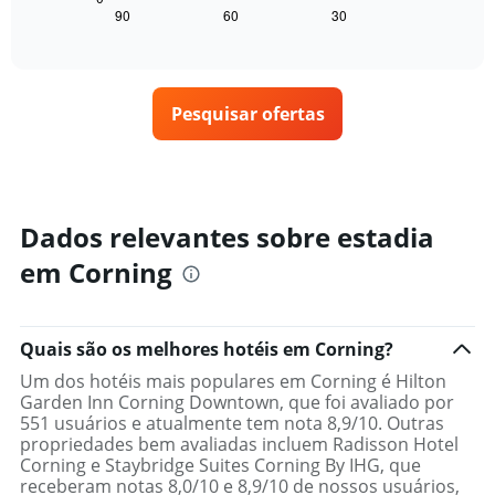
exibindo
seguir
90
60
30
End
dias
of
exibe
da
interactive
como
chart
semana.
o
O
preço
gráfico
Pesquisar ofertas
de
tem
um
1
quarto
eixo
varia
Y
de
exibindo
acordo
Dados relevantes sobre estadia
o
com
preço
em Corning
a
médio
aproximação
de
da
um
data
quarto
Quais são os melhores hotéis em Corning?
de
estadia
Um dos hotéis mais populares em Corning é Hilton
O
Garden Inn Corning Downtown, que foi avaliado por
gráfico
551 usuários e atualmente tem nota 8,9/10. Outras
tem
propriedades bem avaliadas incluem Radisson Hotel
1
Corning e Staybridge Suites Corning By IHG, que
eixo
receberam notas 8,0/10 e 8,9/10 de nossos usuários,