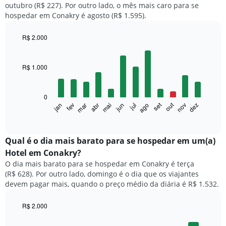
outubro (R$ 227). Por outro lado, o mês mais caro para se
hospedar em Conakry é agosto (R$ 1.595).
R$ 2.000
Bar
Chart
graphic.
chart
with
R$ 1.000
12
bars.
0
O
set
out
fev
mai
ago
nov
mar
jun
dez
jan
abr
jul
gráfico
End
of
a
interactive
seguir
chart
exibe
Qual é o dia mais barato para se hospedar em um(a)
o
Hotel em Conakry?
preço
O dia mais barato para se hospedar em Conakry é terça
médio
(R$ 628). Por outro lado, domingo é o dia que os viajantes
de
devem pagar mais, quando o preço médio da diária é R$ 1.532.
um
quarto
a
R$ 2.000
cada
Bar
Chart
mês
graphic.
chart