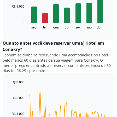
with
O
R$ 1.000
7
gráfico
bars.
tem
1
O
0
eixo
gráfico
seg
ter
qua
qui
sex
sáb
dom
End
X
of
a
exibindo
interactive
seguir
chart
meses.
exibe
Quanto antes você deve reservar um(a) Hotel em
O
o
gráfico
Conakry?
preço
tem
Economize dinheiro reservando uma acomodação tipo Hotel
médio
1
pelo menos 60 dias antes da sua viagem para Conakry. O
de
eixo
menor preço encontrado ao reservar com antecedência de 60
um
Y
dias foi R$ 251 por noite.
quarto
exibindo
para
o
cada
R$ 3.000
preço
dia
Line
médio
Chart
da
graphic.
chart
de
with
semana
R$ 2.000
um
90
O
quarto
data
gráfico
points.
tem
R$ 1.000
1