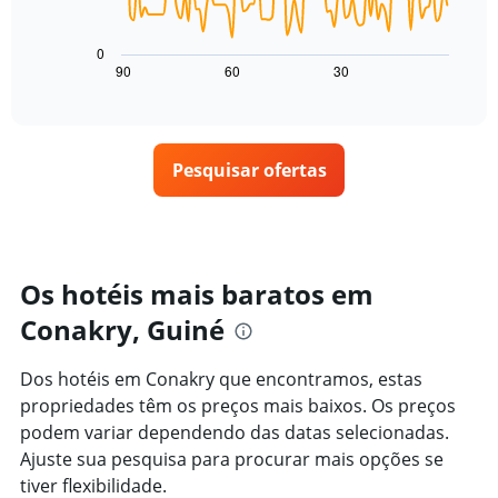
O
eixo
gráfico
X
a
0
exibindo
seguir
90
60
30
End
dias
of
exibe
da
interactive
como
chart
semana.
o
O
preço
gráfico
Pesquisar ofertas
de
tem
um
1
quarto
eixo
varia
Y
de
exibindo
acordo
Os hotéis mais baratos em
o
com
preço
Conakry, Guiné
a
médio
aproximação
de
da
um
Dos hotéis em Conakry que encontramos, estas
data
quarto
propriedades têm os preços mais baixos. Os preços
de
estadia
podem variar dependendo das datas selecionadas.
O
Ajuste sua pesquisa para procurar mais opções se
gráfico
tiver flexibilidade.
tem