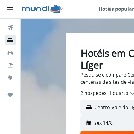
Hotéis popular
Passagens Aéreas
Hospedagens
Hotéis em C
Carros
Líger
Pacotes
Pesquise e compare Cen
Explore
centenas de sites de v
2 hóspedes, 1 quarto
Trips
sex 14/8