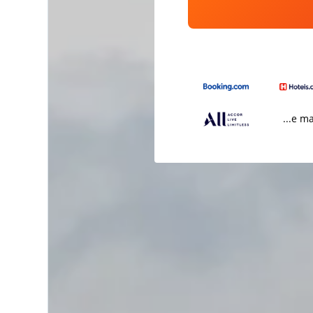
...e m