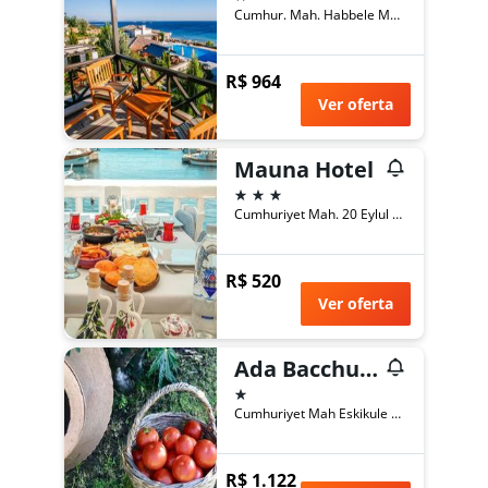
Cumhur. Mah. Habbele Mevkii 50 Cad. 35, Bozcaada, Turquia
R$ 964
Ver oferta
Mauna Hotel
3 estrelas
Cumhuriyet Mah. 20 Eylul Cd. Bozcaada, Bozcaada, Turquia
R$ 520
Ver oferta
Ada Bacchus Hotel
1 estrela
Cumhuriyet Mah Eskikule Mevkii, No. 26, Bozcaada, Turquia
R$ 1.122