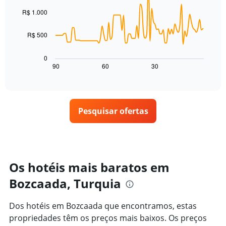
90
dias,
preço
data
R$ 1.000
agrupado
points.
médio
pela
de
classificação
R$ 500
O
um
por
gráfico
quarto
estrelas
a
para
0
O
seguir
hoje
90
60
30
End
gráfico
of
exibe
encontrado
interactive
tem
como
nos
chart
1
o
últimos
eixo
preço
3
X
Pesquisar ofertas
de
dias
exibindo
um
categorias
quarto
de
varia
hotéis
de
por
acordo
Os hotéis mais baratos em
estrelas.
com
O
Bozcaada, Turquia
a
gráfico
aproximação
tem
da
Dos hotéis em Bozcaada que encontramos, estas
1
data
eixo
propriedades têm os preços mais baixos. Os preços
de
Y