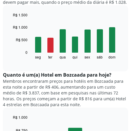
devem pagar mais, quando o preço médio da diária é R$ 1.028.
R$ 1.500
Bar
Chart
graphic.
chart
R$ 1.000
with
7
R$ 500
bars.
O
0
gráfico
seg
ter
qua
qui
sex
sáb
dom
End
of
a
interactive
seguir
chart
exibe
Quanto ​é um(a) Hotel em Bozcaada para hoje?
o
Membros encontraram preços para hotéis em Bozcaada para
preço
esta noite a partir de R$ 406, aumentando para um custo
médio
médio de R$ 3.837, com base em pesquisas nas últimas 72
de
horas. Os preços começam a partir de R$ 816 para um(a) Hotel
um
4 estrelas em Bozcaada para esta noite.
quarto
para
R$ 1.000
cada
dia
Bar
Chart
graphic.
chart
da
R$ 750