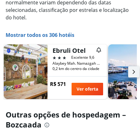
estadia
normalmente variam dependendo das datas
exibindo
O
selecionadas, classificação por estrelas e localização
o
gráfico
do hotel.
preço
tem
médio
1
de
eixo
Mostrar todos os 306 hotéis
um
X
quarto
exibindo
neste
o
Ebruli Otel
fim
número
3 estrelas
Excelente 9,6
de
de
Alaybey Mah. Namazgah Cad. Sok. 39, Bozcaada, Turquia
semana
dias
0,2 km do centro da cidade
encontrado
antes
nos
da
últimos
R$ 571
estadia
3
Ver oferta
O
dias
gráfico
tem
1
Outras opções de hospedagem –
eixo
Y
Bozcaada
exibindo
o
preço