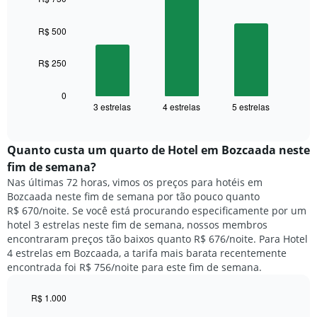
with
semana
3
O
bars.
R$ 500
gráfico
tem
O
1
R$ 250
gráfico
eixo
a
X
seguir
0
exibindo
3 estrelas
4 estrelas
5 estrelas
exibe
End
dias
of
o
interactive
da
preço
chart
semana.
médio
Quanto custa um quarto de Hotel em Bozcaada neste
O
de
fim de semana?
gráfico
um
Nas últimas 72 horas, vimos os preços para hotéis em
tem
quarto
1
Bozcaada neste fim de semana por tão pouco quanto
para
eixo
R$ 670/noite. Se você está procurando especificamente por um
hoje
Y
hotel 3 estrelas neste fim de semana, nossos membros
e
exibindo
encontraram preços tão baixos quanto R$ 676/noite. Para Hotel
encontrado
o
4 estrelas em Bozcaada, a tarifa mais barata recentemente
nos
preço
encontrada foi R$ 756/noite para este fim de semana.
últimos
médio
3
de
dias,
R$ 1.000
um
agrupado
Bar
Chart