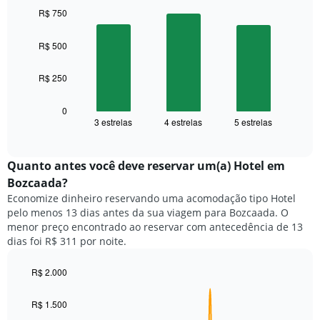
quarto
pela
graphic.
chart
R$ 750
with
classificação
3
por
bars.
R$ 500
estrelas
O
O
gráfico
R$ 250
gráfico
tem
a
1
seguir
0
eixo
3 estrelas
4 estrelas
5 estrelas
exibe
End
X
of
o
exibindo
interactive
preço
chart
categorias
médio
Quanto antes você deve reservar um(a) Hotel em
de
de
Bozcaada?
hotéis
um
por
Economize dinheiro reservando uma acomodação tipo Hotel
quarto
estrelas.
pelo menos 13 dias antes da sua viagem para Bozcaada. O
neste
O
menor preço encontrado ao reservar com antecedência de 13
fim
gráfico
dias foi R$ 311 por noite.
de
tem
semana
1
encontrado
R$ 2.000
eixo
nos
Line
Chart
Y
graphic.
chart
últimos
exibindo
R$ 1.500
with
3
o