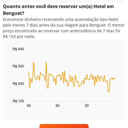
chart
meses.
exibe
Quanto antes você deve reservar um(a) Hotel em
O
o
gráfico
Benguet?
preço
tem
Economize dinheiro reservando uma acomodação tipo Hotel
médio
1
pelo menos 7 dias antes da sua viagem para Benguet. O menor
de
eixo
preço encontrado ao reservar com antecedência de 7 dias foi
um
Y
R$ 153 por noite.
quarto
exibindo
para
o
cada
R$ 400
preço
dia
Line
médio
Chart
da
graphic.
chart
de
with
semana
R$ 300
um
90
O
quarto
data
gráfico
points.
tem
R$ 200
1
O
eixo
gráfico
X
a
R$ 100
exibindo
seguir
90
60
30
End
dias
of
exibe
da
interactive
como
chart
semana.
o
O
preço