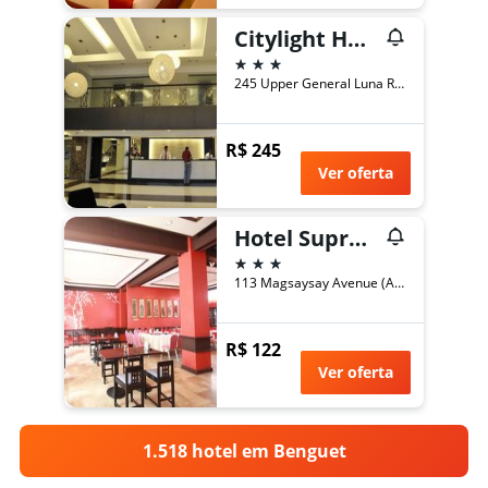
Citylight Hotel
3 estrelas
245 Upper General Luna Road, Baguio, Filipinas
R$ 245
Ver oferta
Hotel Supreme
3 estrelas
113 Magsaysay Avenue (Annex Phase 1), Baguio, Filipinas
R$ 122
Ver oferta
1.518 hotel em Benguet