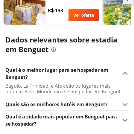
dias
antes
R$ 133
da
Ver oferta
estadia
O
gráfico
tem
Dados relevantes sobre estadia
1
eixo
em Benguet
Y
exibindo
o
preço
Qual é o melhor lugar para se hospedar em
médio
Benguet?
de
Baguio, La Trinidad, e Atok são os lugares mais
um
populares no Mundi para se hospedar em Benguet.
quarto
Quais são os melhores hotéis em Benguet?
Qual é a cidade mais popular em Benguet para
se hospedar?