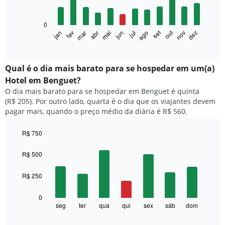
12
bars.
0
O
set
out
fev
mai
ago
nov
mar
jun
dez
jan
abr
jul
gráfico
End
of
a
interactive
seguir
chart
exibe
Qual é o dia mais barato para se hospedar em um(a)
o
Hotel em Benguet?
preço
O dia mais barato para se hospedar em Benguet é quinta
médio
(R$ 205). Por outro lado, quarta é o dia que os viajantes devem
de
pagar mais, quando o preço médio da diária é R$ 560.
um
quarto
a
R$ 750
cada
Bar
Chart
mês
graphic.
chart
R$ 500
with
O
7
gráfico
R$ 250
bars.
tem
1
O
0
eixo
gráfico
seg
ter
qua
qui
sex
sáb
dom
End
X
of
a
exibindo
interactive
seguir