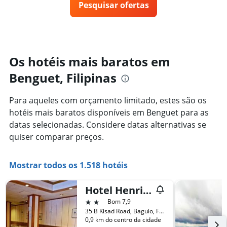
gráfico
Pesquisar ofertas
de
tem
um
1
quarto
eixo
varia
Y
de
exibindo
acordo
Os hotéis mais baratos em
o
com
preço
Benguet, Filipinas
a
médio
aproximação
de
da
um
Para aqueles com orçamento limitado, estes são os
data
quarto
hotéis mais baratos disponíveis em Benguet para as
de
estadia
datas selecionadas. Considere datas alternativas se
O
quiser comparar preços.
gráfico
tem
1
Mostrar todos os 1.518 hotéis
eixo
X
Hotel Henrico Kisad
exibindo
o
2 estrelas
Bom 7,9
número
35 B Kisad Road, Baguio, Filipinas
de
0,9 km do centro da cidade