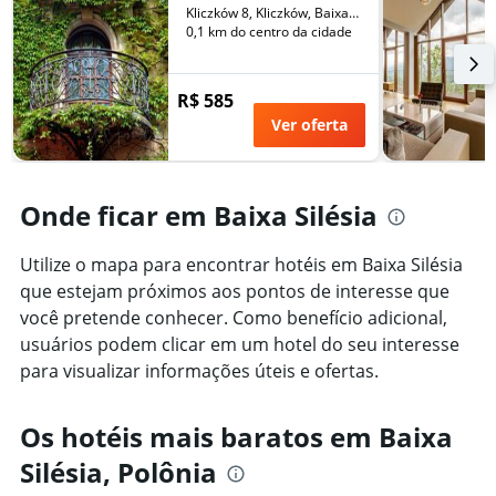
número
Kliczków 8, Kliczków, Baixa Silésia, Polônia
de
0,1 km do centro da cidade
dias
antes
da
R$ 585
estadia
Ver oferta
O
gráfico
tem
1
Onde ficar em Baixa Silésia
eixo
Y
exibindo
Utilize o mapa para encontrar hotéis em Baixa Silésia
o
que estejam próximos aos pontos de interesse que
preço
você pretende conhecer. Como benefício adicional,
médio
de
usuários podem clicar em um hotel do seu interesse
um
para visualizar informações úteis e ofertas.
quarto
Os hotéis mais baratos em Baixa
Silésia, Polônia