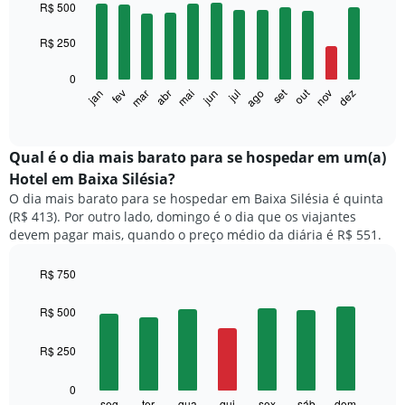
graphic.
chart
R$ 500
with
12
R$ 250
bars.
0
O
out
set
fev
mai
ago
nov
jan
abr
jul
mar
jun
dez
gráfico
End
of
a
interactive
seguir
chart
exibe
Qual é o dia mais barato para se hospedar em um(a)
o
Hotel em Baixa Silésia?
preço
O dia mais barato para se hospedar em Baixa Silésia é quinta
médio
(R$ 413). Por outro lado, domingo é o dia que os viajantes
de
devem pagar mais, quando o preço médio da diária é R$ 551.
um
quarto
a
R$ 750
cada
Bar
Chart
mês
graphic.
chart
R$ 500
with
O
7
gráfico
R$ 250
bars.
tem
1
O
0
eixo
gráfico
seg
ter
qua
qui
sex
sáb
dom
End