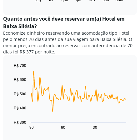
X
of
a
exibindo
interactive
seguir
chart
meses.
exibe
Quanto antes você deve reservar um(a) Hotel em
O
o
gráfico
Baixa Silésia?
preço
tem
Economize dinheiro reservando uma acomodação tipo Hotel
médio
1
pelo menos 70 dias antes da sua viagem para Baixa Silésia. O
de
eixo
menor preço encontrado ao reservar com antecedência de 70
um
Y
dias foi R$ 377 por noite.
quarto
exibindo
para
o
cada
R$ 700
preço
dia
Line
médio
Chart
da
graphic.
chart
de
R$ 600
with
semana
um
90
O
quarto
data
R$ 500
gráfico
points.
tem
1
R$ 400
O
eixo
gráfico
X
a
R$ 300
exibindo
seguir
90
60
30
End
dias
of
exibe
da
interactive
como
chart