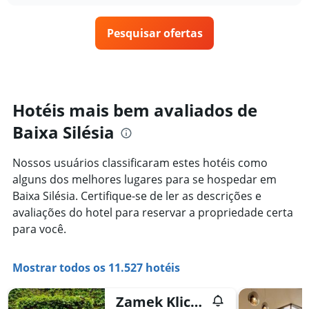
semana.
o
O
preço
gráfico
Pesquisar ofertas
de
tem
um
1
quarto
eixo
varia
Y
de
exibindo
acordo
Hotéis mais bem avaliados de
o
com
preço
Baixa Silésia
a
médio
aproximação
de
da
um
Nossos usuários classificaram estes hotéis como
data
quarto
alguns dos melhores lugares para se hospedar em
de
estadia
Baixa Silésia. Certifique-se de ler as descrições e
O
avaliações do hotel para reservar a propriedade certa
gráfico
para você.
tem
1
eixo
Mostrar todos os 11.527 hotéis
X
exibindo
o
Zamek Kliczków