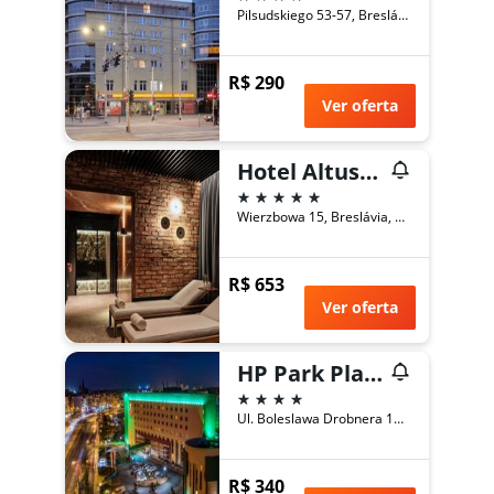
Pilsudskiego 53-57, Breslávia, Baixa Silésia, Polônia
R$ 290
Ver oferta
Hotel Altus Palace - Destigo Hotels
5 estrelas
Wierzbowa 15, Breslávia, Baixa Silésia, Polônia
R$ 653
Ver oferta
HP Park Plaza
4 estrelas
Ul. Boleslawa Drobnera 11/13, Breslávia, Baixa Silésia, Polônia
R$ 340