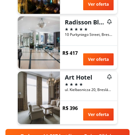
Ver oferta
Radisson Blu Hotel, Wroclaw
5 estrelas
10 Purkyniego Street, Breslávia, Baixa Silésia, Polônia
R$ 417
Ver oferta
Art Hotel
4 estrelas
ul. Kielbasnicza 20, Breslávia, Baixa Silésia, Polônia
R$ 396
Ver oferta