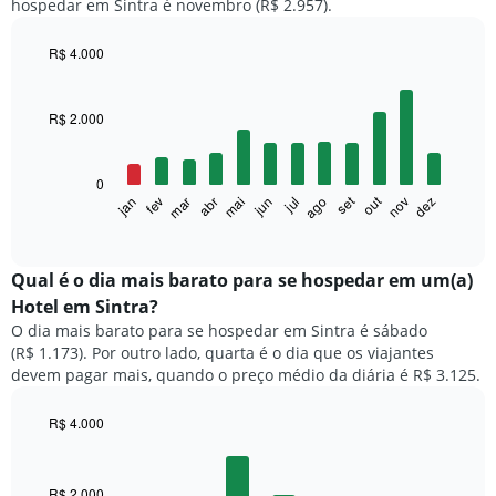
hospedar em Sintra é novembro (R$ 2.957).
R$ 4.000
Bar
Chart
graphic.
chart
with
R$ 2.000
12
bars.
0
O
set
out
fev
mai
ago
nov
mar
jun
dez
jan
abr
jul
gráfico
End
of
a
interactive
seguir
chart
exibe
Qual é o dia mais barato para se hospedar em um(a)
o
Hotel em Sintra?
preço
O dia mais barato para se hospedar em Sintra é sábado
médio
(R$ 1.173). Por outro lado, quarta é o dia que os viajantes
de
devem pagar mais, quando o preço médio da diária é R$ 3.125.
um
quarto
a
R$ 4.000
cada
Bar
Chart
mês
graphic.
chart
with
O
R$ 2.000