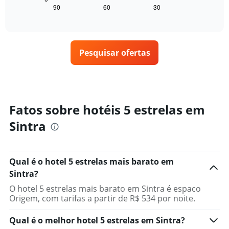
O
seguir
hoje
90
60
30
End
gráfico
of
exibe
encontrado
interactive
tem
como
nos
chart
1
o
últimos
eixo
preço
3
X
Pesquisar ofertas
de
dias
exibindo
um
categorias
quarto
de
varia
hotéis
de
por
acordo
Fatos sobre hotéis 5 estrelas em
estrelas.
com
O
Sintra
a
gráfico
aproximação
tem
da
1
data
eixo
Qual é o hotel 5 estrelas mais barato em
de
Y
estadia
Sintra?
exibindo
O
o
O hotel 5 estrelas mais barato em Sintra é espaco
gráfico
preço
Origem, com tarifas a partir de R$ 534 por noite.
tem
médio
1
de
Qual é o melhor hotel 5 estrelas em Sintra?
eixo
um