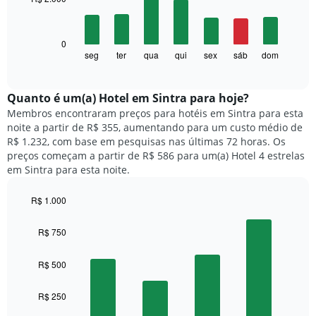
7
gráfico
bars.
tem
1
O
0
eixo
gráfico
seg
ter
qua
qui
sex
sáb
dom
End
X
of
a
exibindo
interactive
seguir
chart
meses.
exibe
Quanto ​é um(a) Hotel em Sintra para hoje?
O
o
gráfico
Membros encontraram preços para hotéis em Sintra para esta
preço
tem
noite a partir de R$ 355, aumentando para um custo médio de
médio
1
R$ 1.232, com base em pesquisas nas últimas 72 horas. Os
de
eixo
preços começam a partir de R$ 586 para um(a) Hotel 4 estrelas
um
Y
em Sintra para esta noite.
quarto
exibindo
para
o
R$ 1.000
cada
preço
dia
Bar
Chart
médio
graphic.
chart
da
R$ 750
de
with
semana
um
4
O
quarto
bars.
R$ 500
gráfico
tem
O
1
R$ 250
gráfico
eixo
a