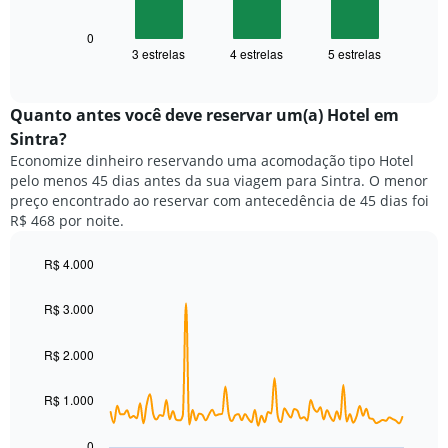
tem
a
1
seguir
0
eixo
3 estrelas
4 estrelas
5 estrelas
exibe
End
X
of
o
exibindo
interactive
preço
chart
categorias
médio
Quanto antes você deve reservar um(a) Hotel em
de
de
Sintra?
hotéis
um
por
Economize dinheiro reservando uma acomodação tipo Hotel
quarto
estrelas.
pelo menos 45 dias antes da sua viagem para Sintra. O menor
neste
O
preço encontrado ao reservar com antecedência de 45 dias foi
fim
gráfico
R$ 468 por noite.
de
tem
semana
1
encontrado
R$ 4.000
eixo
nos
Line
Chart
Y
graphic.
chart
últimos
exibindo
R$ 3.000
with
3
o
90
dias,
preço
data
R$ 2.000
agrupado
points.
médio
pela
de
classificação
R$ 1.000
O
um
por
gráfico
quarto
estrelas
a
para
0