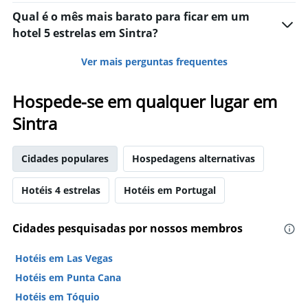
X
quarto
exibindo
Qual é o mês mais barato para ficar em um
neste
o
hotel 5 estrelas em Sintra?
fim
número
de
de
Ver mais perguntas frequentes
semana
dias
encontrado
antes
nos
da
Hospede-se em qualquer lugar em
últimos
estadia
3
O
Sintra
dias
gráfico
tem
1
Cidades populares
Hospedagens alternativas
eixo
Y
Hotéis 4 estrelas
Hotéis em Portugal
exibindo
o
preço
Cidades pesquisadas por nossos membros
médio
de
Hotéis em Las Vegas
um
quarto
Hotéis em Punta Cana
Hotéis em Tóquio