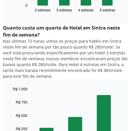
X
seguir
0
exibindo
2 estrelas
3 estrelas
4 estrelas
5 estrelas
exibe
End
dias
of
o
interactive
da
preço
chart
semana.
médio
Quanto custa um quarto de Hotel em Sintra neste
O
de
fim de semana?
gráfico
um
Nas últimas 72 horas, vimos os preços para hotéis em Sintra
tem
quarto
1
neste fim de semana por tão pouco quanto R$ 280/noite. Se
para
eixo
você está procurando especificamente por um hotel 3 estrelas
hoje
Y
neste fim de semana, nossos membros encontraram preços tão
e
exibindo
baixos quanto R$ 280/noite. Para Hotel 4 estrelas em Sintra, a
encontrado
o
tarifa mais barata recentemente encontrada foi R$ 483/noite
nos
preço
para este fim de semana.
últimos
médio
3
de
dias,
R$ 1.000
um
agrupado
Bar
Chart
quarto
pela
graphic.
chart
R$ 750
with
classificação
3
por
bars.
R$ 500
estrelas
O
O
gráfico
R$ 250
gráfico