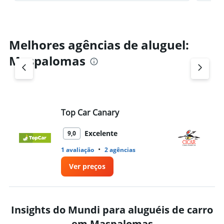
Melhores agências de aluguel:
Maspalomas
Top Car Canary
Ci
Excelente
9,0
•
1 avaliação
2 agências
1 
Ver preços
Insights do Mundi para aluguéis de carro
em Maspalomas