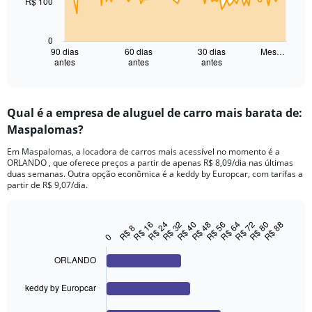
R$ 100
The
chart
has
0
1
90 dias
60 dias
30 dias
Mes…
antes
antes
antes
X
End
of
axis
interactive
displaying
chart
categories.
Qual é a empresa de aluguel de carro mais barata de:
Range:
Maspalomas?
91
categories.
Em Maspalomas, a locadora de carros mais acessível no momento é a
The
ORLANDO , que oferece preços a partir de apenas R$ 8,09/dia nas últimas
chart
duas semanas. Outra opção econômica é a keddy by Europcar, com tarifas a
has
partir de R$ 9,07/dia.
1
Y
axis
R$ 88
R$ 24
R$ 48
R$ 72
R$ 32
R$ 56
R$ 80
R$ 16
R$ 40
R$ 64
R$ 8
Bar
Chart
displaying
0
graphic.
chart
values.
with
ORLANDO
Range:
4
bars.
0
to
keddy by Europcar
The
300.