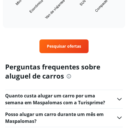
Van de viajantes
Econômico
Mini
Compacto
SUV
chart
has
1
X
End
of
axis
interactive
displaying
chart
categories.
Range:
5
Pesquisar ofertas
categories.
The
chart
Perguntas frequentes sobre
has
1
aluguel de carros
Y
axis
displaying
values.
Quanto custa alugar um carro por uma
Range:
semana em Maspalomas com a Turisprime?
0
to
Posso alugar um carro durante um mês em
50.
Maspalomas?