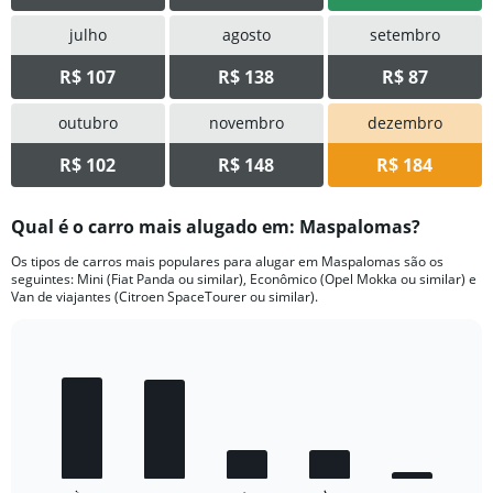
julho
agosto
setembro
R$ 107
R$ 138
R$ 87
outubro
novembro
dezembro
R$ 102
R$ 148
R$ 184
Qual é o carro mais alugado em: Maspalomas?
Os tipos de carros mais populares para alugar em Maspalomas são os
seguintes: Mini (Fiat Panda ou similar), Econômico (Opel Mokka ou similar) e
Van de viajantes (Citroen SpaceTourer ou similar).
Bar
Chart
graphic.
chart
with
5
bars.
The