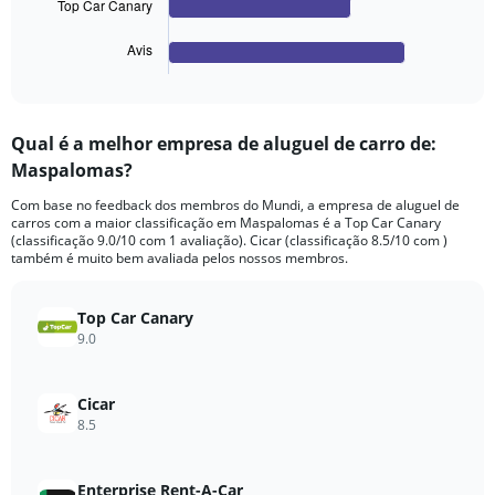
chart
Top Car Canary
has
1
Avis
X
End
of
axis
interactive
displaying
chart
categories.
Qual é a melhor empresa de aluguel de carro de:
Range:
Maspalomas?
4
categories.
Com base no feedback dos membros do Mundi, a empresa de aluguel de
The
carros com a maior classificação em Maspalomas é a Top Car Canary
chart
(classificação 9.0/10 com 1 avaliação). Cicar (classificação 8.5/10 com )
has
também é muito bem avaliada pelos nossos membros.
1
Y
axis
Top Car Canary
displaying
9.0
values.
Range:
0
Cicar
to
8.5
88.
Enterprise Rent-A-Car