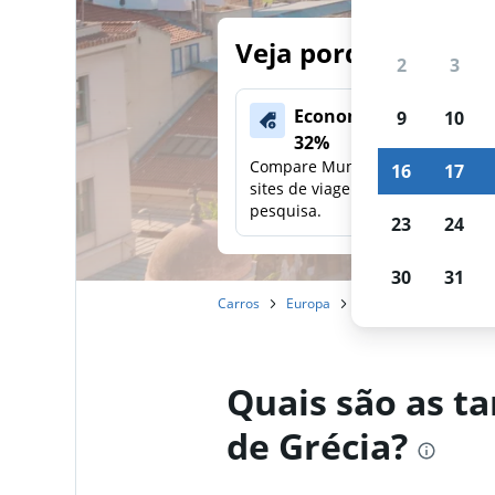
Veja porque nossos
2
3
Economize mais de
9
10
32%
Compare Mundi com outros
16
17
sites de viagens em uma única
pesquisa.
23
24
30
31
Carros
Europa
Aluguel de carros no 
Quais são as ta
de Grécia?