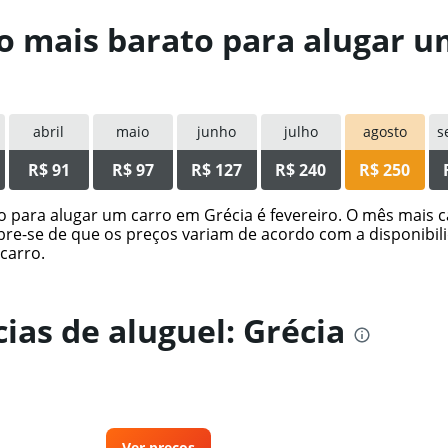
io mais barato para alugar u
abril
maio
junho
julho
agosto
s
R$ 91
R$ 97
R$ 127
R$ 240
R$ 250
para alugar um carro em Grécia é fevereiro. O mês mais c
re-se de que os preços variam de acordo com a disponibili
carro.
ias de aluguel: Grécia
Ver preços