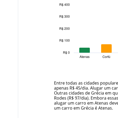
R$ 400
Bar
Chart
graphic.
chart
R$ 300
with
13
bars.
R$ 200
The
R$ 100
chart
has
1
R$ 0
Atenas
Corfú
X
End
of
axis
interactive
displaying
chart
categories.
Range:
13
Entre todas as cidades populare
categories.
apenas R$ 45/dia. Alugar um car
The
Outras cidades de Grécia em que 
chart
Rodes (R$ 97/dia). Embora essa
has
alugar um carro em Atenas devem
1
um carro em Grécia é Atenas.
Y
axis