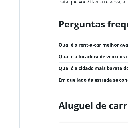
1
data que você fizer a reserva, a
Y
axis
displaying
Perguntas freq
values.
Range:
0
to
600.
Qual é a rent-a-car melhor av
Qual é a locadora de veículos 
Qual é a cidade mais barata d
Em que lado da estrada se co
Aluguel de car