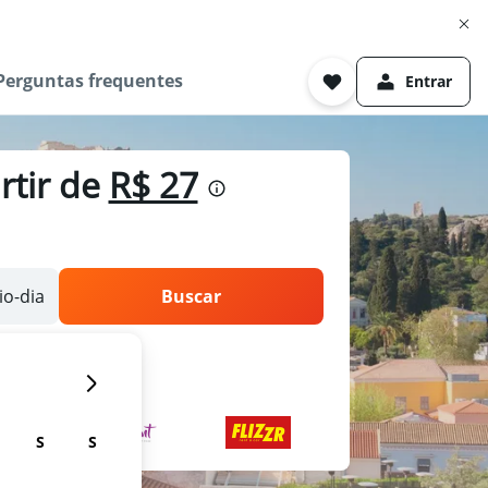
Perguntas frequentes
Entrar
rtir de
R$ 27
o-dia
Buscar
S
S