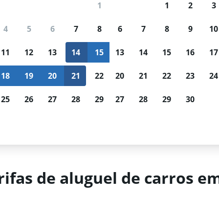
1
1
2
3
 usuários usam o Mundi para buscar c
4
5
6
7
8
6
7
8
9
10
Acompanhamento de
Resultados
11
12
13
14
15
13
14
15
16
17
preços
personalizados
Esperando por uma ótima
Filtre por agência de loca
18
19
20
21
22
20
21
22
23
24
oferta?
Receba notificações
tipo de carro, faixa de pr
quando os preços baixarem.
muito mais.
25
26
27
28
29
27
28
29
30
Grécia
rifas de aluguel de carros e