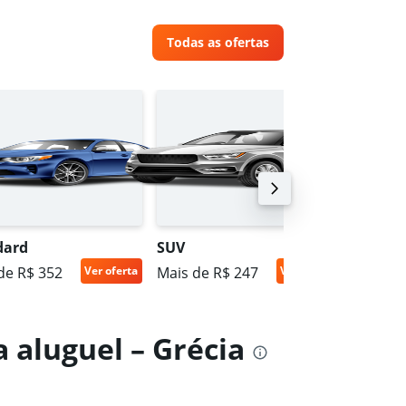
Todas as ofertas
dard
SUV
Miniva
de R$ 352
Ver oferta
Mais de R$ 247
Ver oferta
Mais de
 aluguel – Grécia