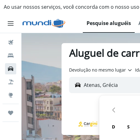
Ao usar nossos serviços, você concorda com o nosso us
Pesquise aluguéis
Passagens Aéreas
Aluguel de car
Hospedagens
Carros
Devolução no mesmo lugar
Id
Pacotes
Explore
Trips
D
S