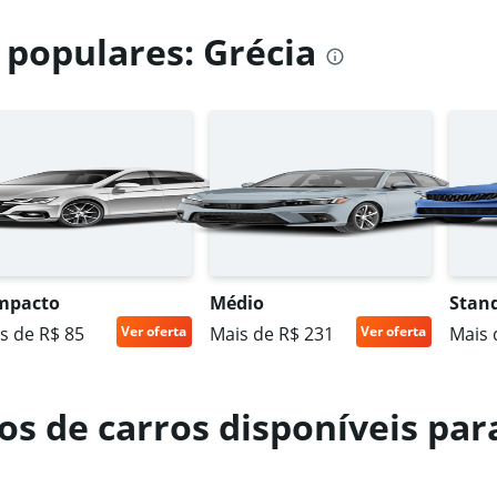
 populares: Grécia
Ver preços
ar
Ver preços
mpacto
Médio
Stan
s de R$ 85
Ver oferta
Mais de R$ 231
Ver oferta
Mais 
Ver preços
s de carros disponíveis para