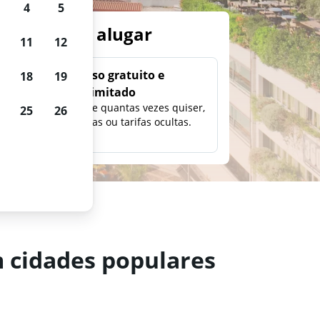
4
5
arros para alugar
11
12
Uso gratuito e
18
19
ilimitado
ção,
Pesquise quantas vezes quiser,
25
26
eço e
sem taxas ou tarifas ocultas.
m cidades populares