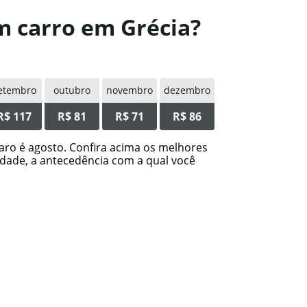
m carro em Grécia?
etembro
outubro
novembro
dezembro
R$ 117
R$ 81
R$ 71
R$ 86
aro é agosto. Confira acima os melhores
dade, a antecedência com a qual você