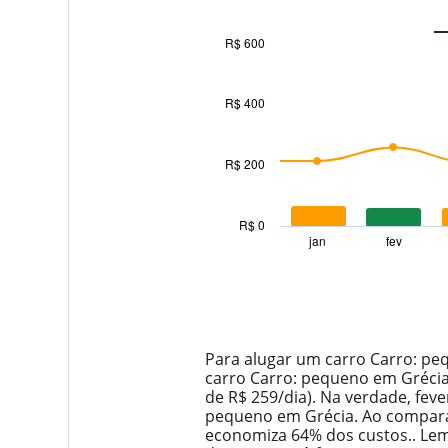
FLIZZR
R$ 600
6 agências
Combination
Chart
graphic.
chart
with
R$ 400
2
data
series.
R$ 200
The
chart
has
R$ 0
1
jan
fev
End
of
X
interactive
axis
chart
displaying
categories.
Range:
14
Para alugar um carro Carro: peq
categories.
carro Carro: pequeno em Grécia 
The
de R$ 259/dia). Na verdade, fev
chart
pequeno em Grécia. Ao comparar
has
economiza 64% dos custos.. Le