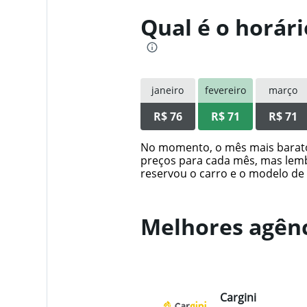
displaying
Qual é o horár
values.
Range:
0
to
400.
janeiro
fevereiro
março
R$ 76
R$ 71
R$ 71
No momento, o mês mais barato 
preços para cada mês, mas lemb
reservou o carro e o modelo de 
Melhores agênc
Cargini