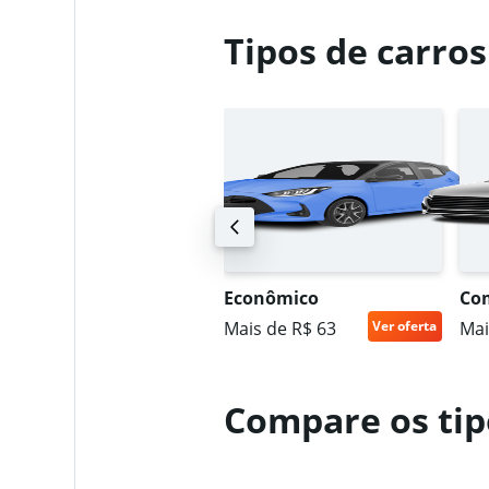
Tipos de carros
Cars4Rent
2 agências
United Rent-A-C
1 agência
an de viajantes
Econômico
Co
ais de R$ 256
Ver oferta
Mais de R$ 63
Ver oferta
Mai
OptimoRent
21 agências
Compare os tipo