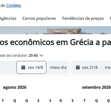
o de
Cookies
.
Agências
Carros populares
Tendências de preços
ros econômicos em Grécia a pa
ade do condutor:
25-65
sex 14/8
meio-dia
sex 21/8
mei
agosto 2026
setembro 2026
T
Q
Q
S
S
D
S
T
Q
Q