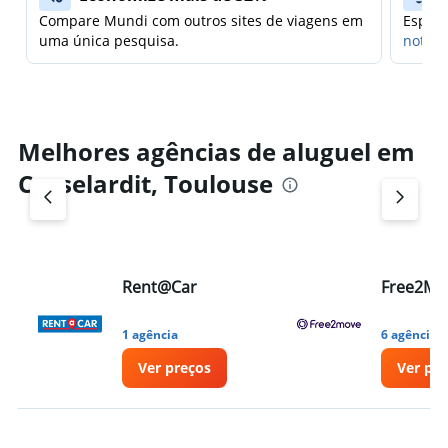
Compare Mundi com outros sites de viagens em
Espera
uma única pesquisa.
notifi
Melhores agências de aluguel em
Casselardit, Toulouse
Rent@Car
Free2Mo
1 agência
6 agências
Ver preços
Ver pr