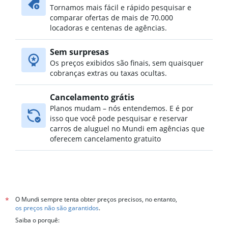
Tornamos mais fácil e rápido pesquisar e
Aluguel de carros no Faourette, Toulouse
comparar ofertas de mais de 70.000
Aluguel de carros no Fer à Cheval, Toulouse
locadoras e centenas de agências.
Aluguel de carros no Fontaine Lestang, Toulouse
Sem surpresas
Aluguel de carros no Guilheméry, Toulouse
Os preços exibidos são finais, sem quaisquer
cobranças extras ou taxas ocultas.
Cancelamento grátis
Planos mudam – nós entendemos. E é por
isso que você pode pesquisar e reservar
carros de aluguel no Mundi em agências que
oferecem cancelamento gratuito
O Mundi sempre tenta obter preços precisos, no entanto,
*
os preços não são garantidos
.
Saiba o porquê: