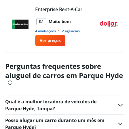
Enterprise Rent-A-Car
Do
Muito bom
8,1
•
4 avaliações
2 agências
1 
Ver preços
Perguntas frequentes sobre
aluguel de carros em Parque Hyde
Qual é a melhor locadora de veículos de
Parque Hyde, Tampa?
Posso alugar um carro durante um mês em
Parque Hyde?