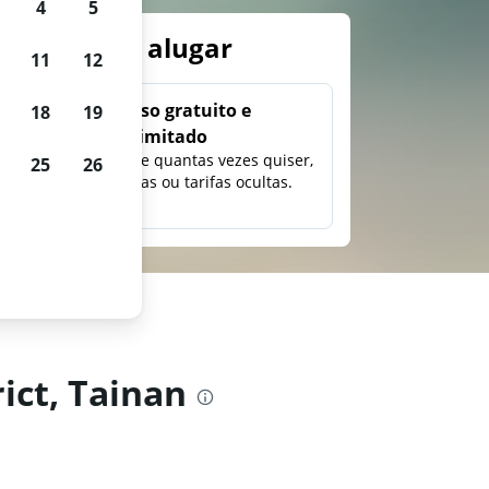
4
5
arros para alugar
11
12
Uso gratuito e
18
19
ilimitado
ção,
Pesquise quantas vezes quiser,
25
26
eço e
sem taxas ou tarifas ocultas.
ict, Tainan