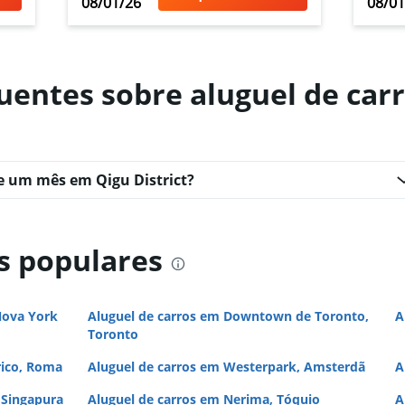
08/01/26
08/01
uentes sobre aluguel de carr
Ver preços
e um mês em Qigu District?
s populares
Nova York
Aluguel de carros em Downtown de Toronto,
A
Toronto
rico, Roma
Aluguel de carros em Westerpark, Amsterdã
A
 Singapura
Aluguel de carros em Nerima, Tóquio
A