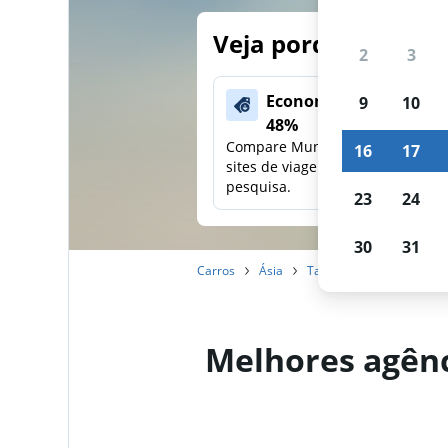
Veja porque nossos
2
3
Economize mais de
9
10
48%
Compare Mundi com outros
16
17
sites de viagens em uma única
pesquisa.
23
24
30
31
Carros
Ásia
Taiwan
Tainan
Al
Melhores agênc