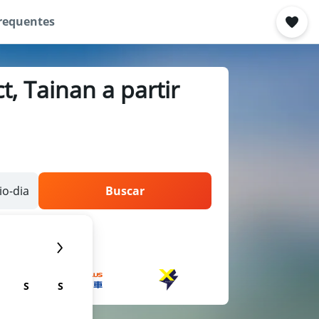
requentes
, Tainan a partir
o-dia
Buscar
S
S