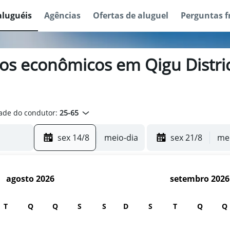
aluguéis
Agências
Ofertas de aluguel
Perguntas f
os econômicos em Qigu District
ade do condutor:
25-65
sex 14/8
meio-dia
sex 21/8
mei
agosto 2026
setembro 2026
T
Q
Q
S
S
D
S
T
Q
Q