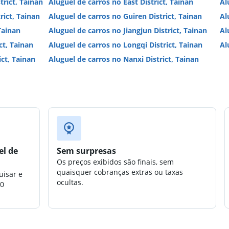
rict, Tainan
Aluguel de carros no East District, Tainan
Al
rict, Tainan
Aluguel de carros no Guiren District, Tainan
Al
 Tainan
Aluguel de carros no Jiangjun District, Tainan
Al
ct, Tainan
Aluguel de carros no Longqi District, Tainan
Al
ct, Tainan
Aluguel de carros no Nanxi District, Tainan
el de
Sem surpresas
Os preços exibidos são finais, sem
quaisquer cobranças extras ou taxas
uisar e
ocultas.
00