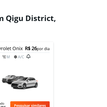
 Qigu District,
rolet Onix
R$ 26
por dia
M
A/C
ado
Pesquisar similares