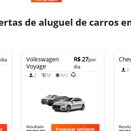
rtas de aluguel de carros em
ar
Ver preços
Volkswagen
R$ 27
Chev
 dia
por
Voyage
dia
2
2
M
A/C
Ver preços
Ver preços
Resultado
Result
es
Pesquisar similares