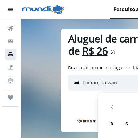
Pesquise 
Passagens Aéreas
Aluguel de carr
Hospedagens
de
R$ 26
Carros
Pacotes
Devolução no mesmo lugar
Id
Explore
Trips
D
S