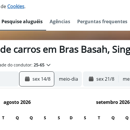
o de
Cookies
.
Pesquise aluguéis
Agências
Perguntas frequentes
 de carros em Bras Basah, Sin
ade do condutor:
25-65
sex 14/8
meio-dia
sex 21/8
mei
agosto 2026
setembro 2026
T
Q
Q
S
S
D
S
T
Q
Q