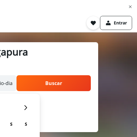
Entrar
gapura
o-dia
Buscar
S
S