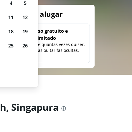
4
5
arros para alugar
11
12
Uso gratuito e
18
19
ilimitado
ção,
Pesquise quantas vezes quiser,
25
26
eço e
sem taxas ou tarifas ocultas.
h, Singapura