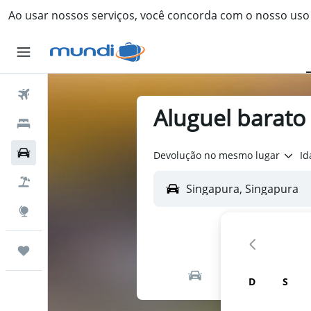
Ao usar nossos serviços, você concorda com o nosso us
Passagens Aéreas
Aluguel barato
Hospedagens
Carros
Devolução no mesmo lugar
Id
Pacotes
Explore
Trips
D
S